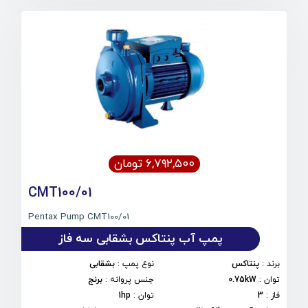
۶,۷۹۲,۵۰۰ تومان
CMT100/01
Pentax Pump CMT100/01
پمپ آب پنتاکس بشقابی سه فاز
برند
:
پنتاکس
نوع پمپ
:
بشقابی
توان
:
0.75kW
جنس پروانه
:
برنج
فاز
:
3
توان
:
1hp