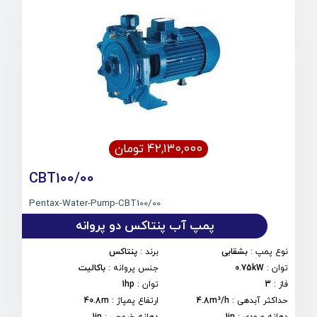
۴۲,۱۳۰,۰۰۰ تومان
CBT100/00
Pentax-Water-Pump-CBT100/00
پمپ آب پنتاکس دو پروانه
نوع پمپ
:
بشقابی
برند
:
پنتاکس
توان
:
0.75kW
جنس پروانه
:
باکالیت
فاز
:
3
توان
:
1hp
حداکثر آبدهی
:
4.8m³/h
ارتفاع پمپاژ
:
40.8m
دهانه ورودی
:
1in
دهانه خروجی
:
1in