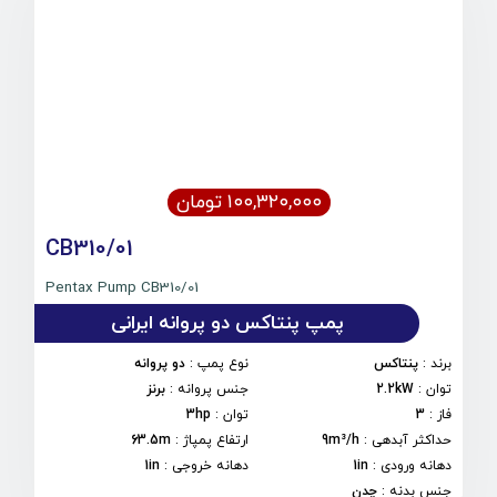
۱۰۰,۳۲۰,۰۰۰ تومان
CB310/01
Pentax Pump CB310/01
پمپ پنتاکس دو پروانه ایرانی
برند
:
پنتاکس
نوع پمپ
:
دو پروانه
توان
:
2.2kW
جنس پروانه
:
برنز
فاز
:
3
توان
:
3hp
حداکثر آبدهی
:
9m³/h
ارتفاع پمپاژ
:
63.5m
دهانه ورودی
:
1in
دهانه خروجی
:
1in
جنس بدنه
:
چدن