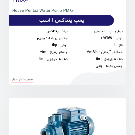
PM80
House Pentax Water Pump PM80
پمپ پنتاکس 1 اسب
نوع پمپ
:
محیطی
برند
:
پنتاکس
توان
:
0.74kW
جنس پروانه
:
برنزی
فاز
:
1
توان
:
1hp
حداکثر آبدهی
:
3m³/h
ارتفاع پمپاژ
:
61m
دهانه ورودی
:
1in
دهانه خروجی
:
1in
جنس بدنه
:
چدن
موجود در انبار