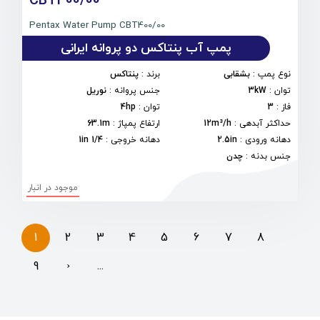
CBT400/00
Pentax Water Pump CBT400/00
پمپ آب پنتاکس دو پروانه ایرانی
نوع پمپ
:
بشقابی
برند
:
پنتاکس
توان
:
3kW
جنس پروانه
:
نوریل
فاز
:
3
توان
:
4hp
حداکثر آبدهی
:
12m³/h
ارتفاع پمپاژ
:
63.1m
دهانه ورودی
:
2.5in
دهانه خروجی
:
1/4 1in
جنس بدنه
:
چدن
موجود در انبار
1
2
3
4
5
6
7
8
9
›
...