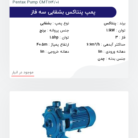
Pentax Pump CMT164/01
پمپ پنتاکس بشقابی سه فاز
برند
:
پنتاکس
نوع پمپ
:
بشقابی
توان
:
1.1kW
جنس پروانه
:
برنج
فاز
:
3
توان
:
1.5hp
حداکثر آبدهی
:
6.6m³/h
ارتفاع پمپاژ
:
40.5m
دهانه ورودی
:
1in
دهانه خروجی
:
1in
جنس بدنه
:
چدن
موجود در انبار