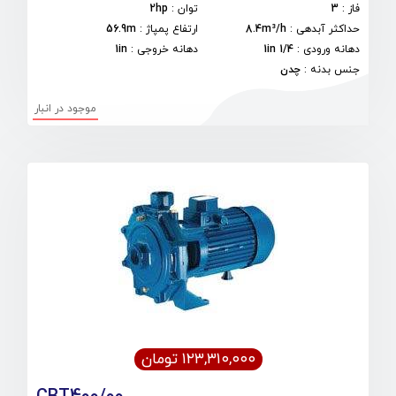
فاز
:
3
توان
:
2hp
حداکثر آبدهی
:
8.4m³/h
ارتفاع پمپاژ
:
56.9m
دهانه ورودی
:
1/4 1in
دهانه خروجی
:
1in
جنس بدنه
:
چدن
موجود در انبار
۱۲۳,۳۱۰,۰۰۰ تومان