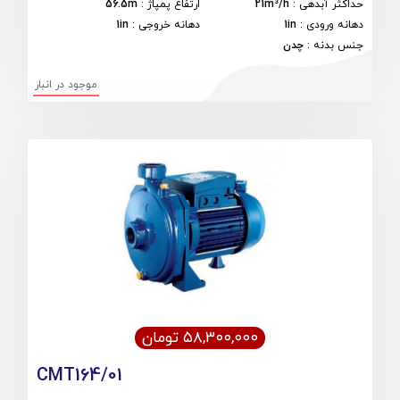
حداکثر آبدهی
:
21m³/h
ارتفاع پمپاژ
:
56.5m
دهانه ورودی
:
1in
دهانه خروجی
:
1in
جنس بدنه
:
چدن
موجود در انبار
۵۸,۳۰۰,۰۰۰ تومان
CMT164/01