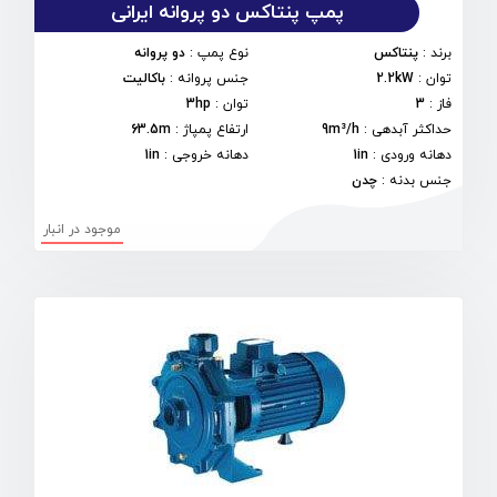
پمپ پنتاکس دو پروانه ایرانی
برند
:
پنتاکس
نوع پمپ
:
دو پروانه
توان
:
2.2kW
جنس پروانه
:
باکالیت
فاز
:
3
توان
:
3hp
حداکثر آبدهی
:
9m³/h
ارتفاع پمپاژ
:
63.5m
دهانه ورودی
:
1in
دهانه خروجی
:
1in
جنس بدنه
:
چدن
موجود در انبار