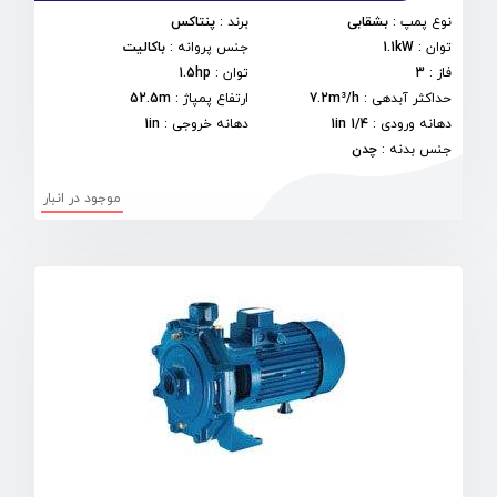
نوع پمپ
:
بشقابی
برند
:
پنتاکس
توان
:
1.1kW
جنس پروانه
:
باکالیت
فاز
:
3
توان
:
1.5hp
حداکثر آبدهی
:
7.2m³/h
ارتفاع پمپاژ
:
52.5m
دهانه ورودی
:
1/4 1in
دهانه خروجی
:
1in
جنس بدنه
:
چدن
موجود در انبار