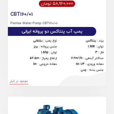
۵۸,۹۶۰,۰۰۰ تومان
CBT160/01
Pentax Water Pump CBT160/01
پمپ آب پنتاکس دو پروانه ایرانی
برند
:
پنتاکس
نوع پمپ
:
بشقابی
توان
:
1.1kW
جنس پروانه
:
برنز
فاز
:
3
توان
:
1.5hp
حداکثر آبدهی
:
7.2m³/h
ارتفاع پمپاژ
:
52.5m
دهانه ورودی
:
1/4 1in
دهانه خروجی
:
1in
جنس بدنه
:
چدن
موجود در انبار