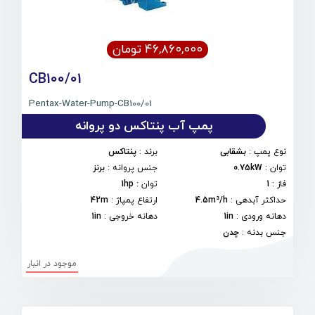
۴۶,۸۶۰,۰۰۰ تومان
CB100/01
Pentax-Water-Pump-CB100/01
پمپ آب پنتاکس دو پروانه
نوع پمپ
:
بشقابی
برند
:
پنتاکس
توان
:
0.75kW
جنس پروانه
:
برنز
فاز
:
1
توان
:
1hp
حداکثر آبدهی
:
4.5m³/h
ارتفاع پمپاژ
:
42m
دهانه ورودی
:
1in
دهانه خروجی
:
1in
جنس بدنه
:
چدن
موجود در انبار