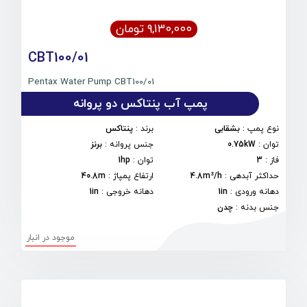
۹,۱۳۰,۰۰۰ تومان
CBT100/01
Pentax Water Pump CBT100/01
پمپ آب پنتاکس دو پروانه
نوع پمپ
:
بشقابی
برند
:
پنتاکس
توان
:
0.75kW
جنس پروانه
:
برنز
فاز
:
3
توان
:
1hp
حداکثر آبدهی
:
4.8m³/h
ارتفاع پمپاژ
:
40.8m
دهانه ورودی
:
1in
دهانه خروجی
:
1in
جنس بدنه
:
چدن
موجود در انبار