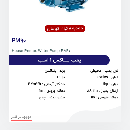
۳۱,۶۸۰,۰۰۰ تومان
PM90
House Pentax-Water-Pump PM90
پمپ پنتاکس 1 اسب
نوع پمپ
:
محیطی
برند
:
پنتاکس
توان
:
0.74kW
فاز
:
1
توان
:
1hp
حداکثر آبدهی
:
2.4m³/h
ارتفاع پمپاژ
:
88.2m
دهانه ورودی
:
1in
دهانه خروجی
:
1in
جنس بدنه
:
چدن
موجود در انبار