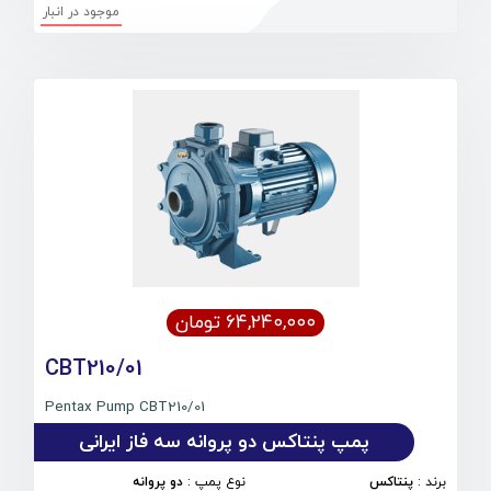
موجود در انبار
۶۴,۲۴۰,۰۰۰ تومان
CBT210/01
Pentax Pump CBT210/01
پمپ پنتاکس دو پروانه سه فاز ایرانی
برند
:
پنتاکس
نوع پمپ
:
دو پروانه