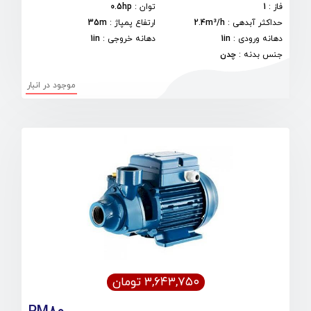
فاز
:
1
توان
:
0.5hp
حداکثر آبدهی
:
2.4m³/h
ارتفاع پمپاژ
:
35m
دهانه ورودی
:
1in
دهانه خروجی
:
1in
جنس بدنه
:
چدن
موجود در انبار
۳,۶۴۳,۷۵۰ تومان