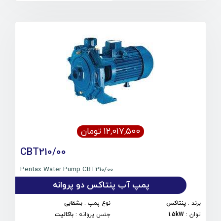
۱۲,۰۱۷,۵۰۰ تومان
CBT210/00
Pentax Water Pump CBT210/00
پمپ آب پنتاکس دو پروانه
برند
:
پنتاکس
نوع پمپ
:
بشقابی
توان
:
1.5kW
جنس پروانه
:
باکالیت