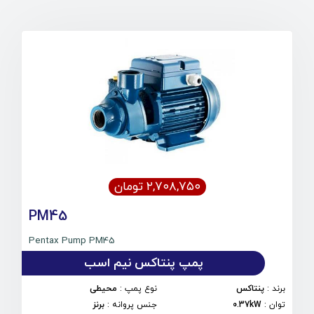
۲,۷۰۸,۷۵۰ تومان
PM45
Pentax Pump PM45
پمپ پنتاکس نیم اسب
برند
:
پنتاکس
نوع پمپ
:
محیطی
توان
:
0.37kW
جنس پروانه
:
برنز