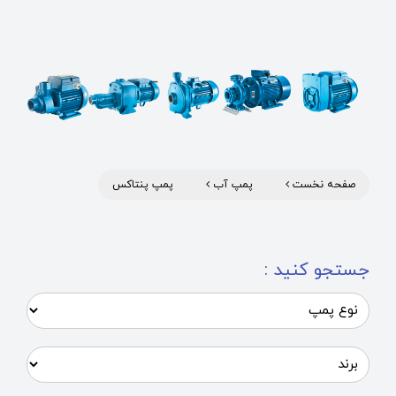
صفحه نخست
پمپ آب
پمپ پنتاکس
جستجو کنید :