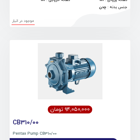
جنس بدنه
:
چدن
موجود در انبار
۹۴,۰۵۰,۰۰۰ تومان
CB310/00
Pentax Pump CB310/00