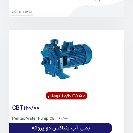
موجود در انبار
۱۰,۹۰۳,۷۵۰ تومان
CBT160/00
Pentax Water Pump CBT160/00
پمپ آب پنتاکس دو پروانه