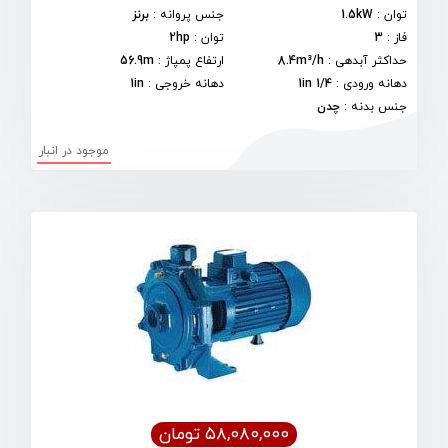
توان
:
1.5kW
جنس پروانه
:
برنز
فاز
:
3
توان
:
2hp
حداکثر آبدهی
:
8.4m³/h
ارتفاع پمپاژ
:
56.9m
دهانه ورودی
:
1/4 1in
دهانه خروجی
:
1in
جنس بدنه
:
چدن
موجود در انبار
۵۸,۰۸۰,۰۰۰ تومان