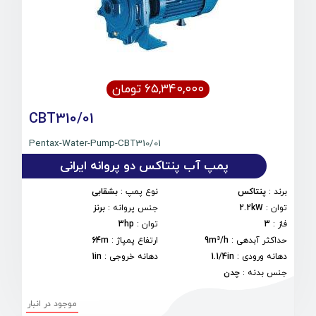
۶۵,۳۴۰,۰۰۰ تومان
CBT310/01
Pentax-Water-Pump-CBT310/01
پمپ آب پنتاکس دو پروانه ایرانی
برند
:
پنتاکس
نوع پمپ
:
بشقابی
توان
:
2.2kW
جنس پروانه
:
برنز
فاز
:
3
توان
:
3hp
حداکثر آبدهی
:
9m³/h
ارتفاع پمپاژ
:
64m
دهانه ورودی
:
1.1/4in
دهانه خروجی
:
1in
جنس بدنه
:
چدن
موجود در انبار