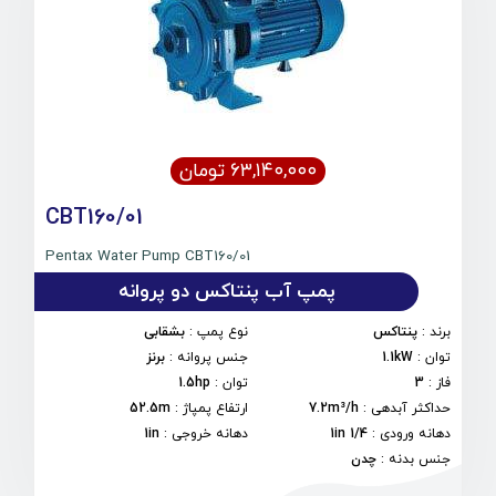
۶۳,۱۴۰,۰۰۰ تومان
CBT160/01
Pentax Water Pump CBT160/01
پمپ آب پنتاکس دو پروانه
برند
:
پنتاکس
نوع پمپ
:
بشقابی
توان
:
1.1kW
جنس پروانه
:
برنز
فاز
:
3
توان
:
1.5hp
حداکثر آبدهی
:
7.2m³/h
ارتفاع پمپاژ
:
52.5m
دهانه ورودی
:
1/4 1in
دهانه خروجی
:
1in
جنس بدنه
:
چدن