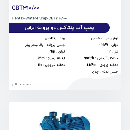
CBT310/00
Pentax-Water-Pump-CBT310/00
پمپ آب پنتاکس دو پروانه ایرانی
نوع پمپ
:
بشقابی
برند
:
پنتاکس
توان
:
2.2kW
جنس پروانه
:
باکالیت, برنز
فاز
:
3
توان
:
3hp
حداکثر آبدهی
:
9m³/h
ارتفاع پمپاژ
:
64m
دهانه ورودی
:
1.1/4in
دهانه خروجی
:
1in
جنس بدنه
:
چدن
موجود در انبار