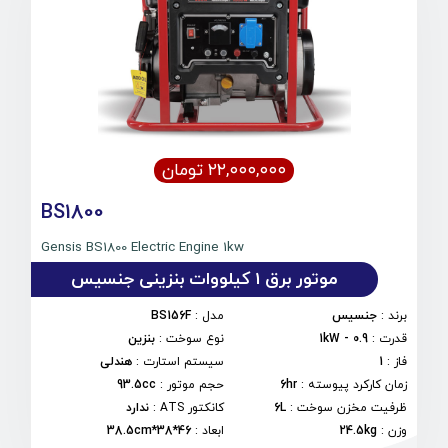
۲۲,۰۰۰,۰۰۰ تومان
BS1800
Gensis BS1800 Electric Engine 1kw
موتور برق 1 کیلووات بنزینی جنسیس
برند
:
جنسیس
مدل
:
BS156F
قدرت
:
0.9 - 1kW
نوع سوخت
:
بنزین
فاز
:
1
سیستم استارت
:
هندلی
زمان کارکرد پیوسته
:
6hr
حجم موتور
:
93.5cc
ظرفیت مخزن سوخت
:
6L
کانکتور ATS
:
ندارد
وزن
:
24.5kg
ابعاد
:
46*38*38.5cm