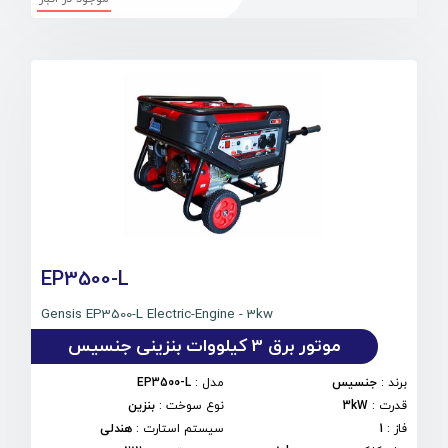
EP3500-L
Gensis EP3500-L Electric-Engine - 3kw
موتور برق 3 کیلووات بنزینی جنسیس
برند
:
جنسیس
مدل
:
EP3500-L
قدرت
:
3kW
نوع سوخت
:
بنزین
فاز
:
1
سیستم استارت
:
هندلی