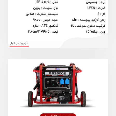
برند
:
جنسیس
مدل
:
EP1500-L
قدرت
:
1.2kW
نوع سوخت
:
بنزین
فاز
:
1
سیستم استارت
:
هندلی
زمان کارکرد پیوسته
:
8hr
حجم موتور
:
98cc
ظرفیت مخزن سوخت
:
6L
کانکتور ATS
:
ندارد
وزن
:
25.75kg
ابعاد
:
46.5*36*38cm
موجود در انبار