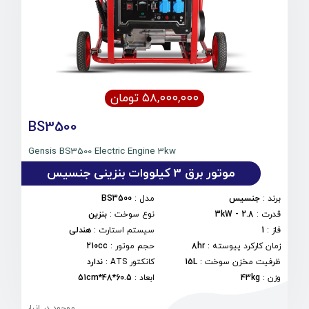
۵۸,۰۰۰,۰۰۰ تومان
BS3500
Gensis BS3500 Electric Engine 3kw
موتور برق 3 کیلووات بنزینی جنسیس
برند
:
جنسیس
مدل
:
BS3500
قدرت
:
2.8 - 3kW
نوع سوخت
:
بنزین
فاز
:
1
سیستم استارت
:
هندلی
زمان کارکرد پیوسته
:
8hr
حجم موتور
:
210cc
ظرفیت مخزن سوخت
:
15L
کانکتور ATS
:
ندارد
وزن
:
43kg
ابعاد
:
60.5*48*51cm
موجود در انبار