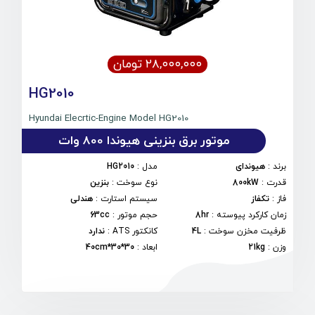
۲۸,۰۰۰,۰۰۰ تومان
HG2010
Hyundai Elecrtic-Engine Model HG2010
موتور برق بنزینی هیوندا 800 وات
برند
:
هیوندای
مدل
:
HG2010
قدرت
:
800kW
نوع سوخت
:
بنزین
فاز
:
تکفاز
سیستم استارت
:
هندلی
زمان کارکرد پیوسته
:
8hr
حجم موتور
:
63cc
ظرفیت مخزن سوخت
:
4L
کانکتور ATS
:
ندارد
وزن
:
21kg
ابعاد
:
30*30*40cm