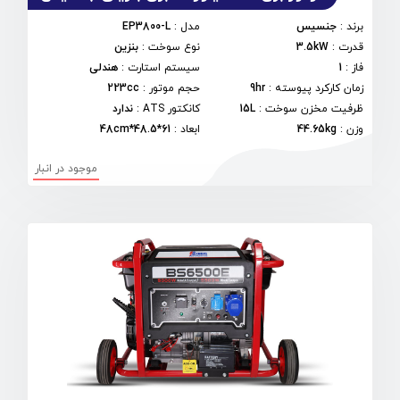
برند
:
جنسیس
مدل
:
EP3800-L
قدرت
:
3.5kW
نوع سوخت
:
بنزین
فاز
:
1
سیستم استارت
:
هندلی
زمان کارکرد پیوسته
:
9hr
حجم موتور
:
223cc
ظرفیت مخزن سوخت
:
15L
کانکتور ATS
:
ندارد
وزن
:
44.65kg
ابعاد
:
61*48.5*48cm
موجود در انبار