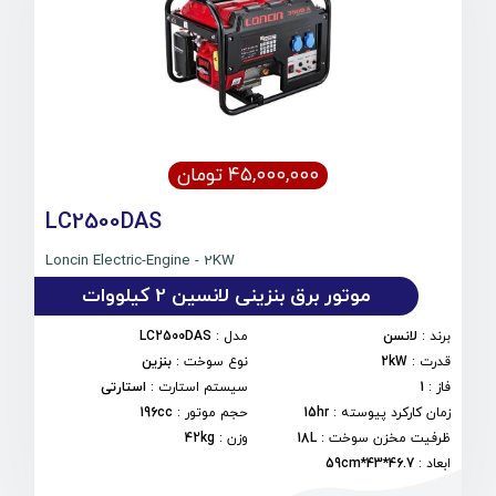
۴۵,۰۰۰,۰۰۰ تومان
LC2500DAS
Loncin Electric-Engine - 2KW
موتور برق بنزینی لانسین 2 کیلووات
برند
:
لانسن
مدل
:
LC2500DAS
قدرت
:
2kW
نوع سوخت
:
بنزین
فاز
:
1
سیستم استارت
:
استارتی
زمان کارکرد پیوسته
:
15hr
حجم موتور
:
196cc
ظرفیت مخزن سوخت
:
18L
وزن
:
42kg
ابعاد
:
46.7*43*59cm