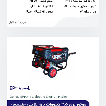
زمان کارکرد پیوسته
:
10hr
حجم موتور
:
212cc
ظرفیت مخزن سوخت
:
15L
کانکتور ATS
:
ندارد
وزن
:
43.5kg
ابعاد
:
61*48.5*48cm
موجود در انبار
EP3800-L
Gensis EP3800-L Electric-Engine - 3.5kw
موتور برق 3.5 کیلووات برق بنزینی جنسیس