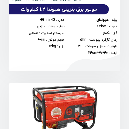
Hyundai Elecrtic-Engine Model HG1210-IG
موتور برق بنزینی هیوندا 1.2 کیلووات
برند
:
هیوندای
مدل
:
HG1210-IG
قدرت
:
1.2kW
نوع سوخت
:
بنزین
فاز
:
تکفاز
سیستم استارت
:
هندلی
زمان کارکرد پیوسته
:
5hr
حجم موتور
:
60cc
ظرفیت مخزن سوخت
:
3L
وزن
:
12kg
ابعاد
:
40*40*24cm