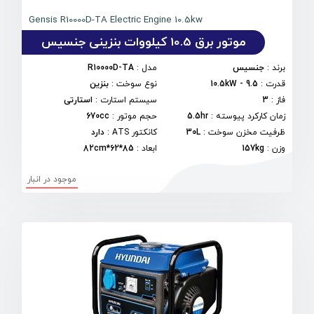
Gensis R10000D-TA Electric Engine 10.5kw
موتور برق 10.5 کیلووات بنزینی جنسیس
برند
:
جنسیس
مدل
:
R10000D-TA
قدرت
:
9.5 - 10.5kW
نوع سوخت
:
بنزین
فاز
:
3
سیستم استارت
:
استارتی
زمان کارکرد پیوسته
:
5.5hr
حجم موتور
:
670cc
ظرفیت مخزن سوخت
:
30L
کانکتور ATS
:
دارد
وزن
:
157kg
ابعاد
:
85*62*82cm
موجود در انبار