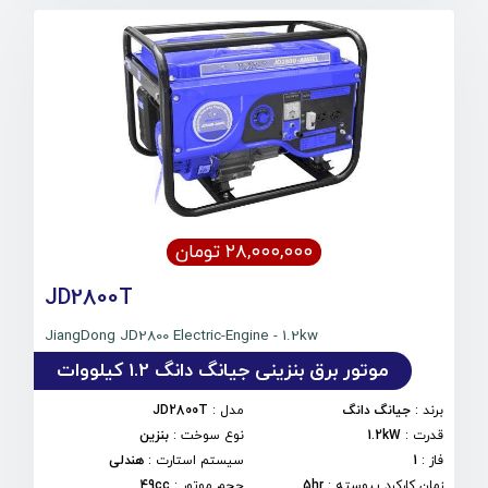
۲۸,۰۰۰,۰۰۰ تومان
JD2800T
JiangDong JD2800 Electric-Engine - 1.2kw
موتور برق بنزینی جیانگ دانگ 1.2 کیلووات
برند
:
جیانگ دانگ
مدل
:
JD2800T
قدرت
:
1.2kW
نوع سوخت
:
بنزین
فاز
:
1
سیستم استارت
:
هندلی
زمان کارکرد پیوسته
:
5hr
حجم موتور
:
49cc