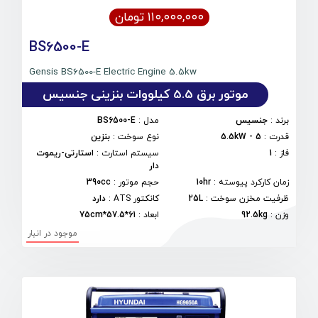
۱۱۰,۰۰۰,۰۰۰ تومان
BS6500-E
Gensis BS6500-E Electric Engine 5.5kw
موتور برق 5.5 کیلووات بنزینی جنسیس
برند
:
جنسیس
مدل
:
BS6500-E
قدرت
:
5 - 5.5kW
نوع سوخت
:
بنزین
فاز
:
1
سیستم استارت
:
استارتی-ریموت
دار
زمان کارکرد پیوسته
:
10hr
حجم موتور
:
390cc
ظرفیت مخزن سوخت
:
25L
کانکتور ATS
:
دارد
وزن
:
92.5kg
ابعاد
:
61*57.5*75cm
موجود در انبار