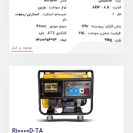
برند
:
جنسیس
مدل
:
BS9500
قدرت
:
8.5 - 8kW
نوع سوخت
:
بنزین
فاز
:
1
سیستم استارت
:
استارتی-ریموت
دار
زمان کارکرد پیوسته
:
12hr
حجم موتور
:
460cc
ظرفیت مخزن سوخت
:
25L
کانکتور ATS
:
دارد
وزن
:
99kg
ابعاد
:
73*54*64cm
موجود در انبار
R10000D-TA