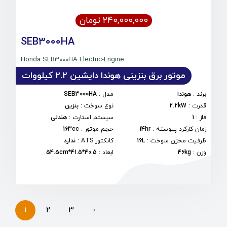
۲۴۰,۰۰۰,۰۰۰ تومان
SEB3000HA
Honda SEB3000HA Electric-Engine
موتور برق بنزینی هوندا دایشین 2.2 کیلووات
برند
:
هوندا
مدل
:
SEB3000HA
قدرت
:
2.2kW
نوع سوخت
:
بنزین
فاز
:
1
سیستم استارت
:
هندلی
زمان کارکرد پیوسته
:
14hr
حجم موتور
:
163cc
ظرفیت مخزن سوخت
:
16L
کانکتور ATS
:
ندارد
وزن
:
46kg
ابعاد
:
40.5*41.5*54.5cm
1
2
3
›