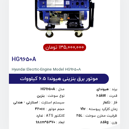
۱۳۵,۰۰۰,۰۰۰ تومان
HG9650A
Hyundai Elecrtic-Engine Model HG9650A
موتور برق بنزینی هیوندا 6.5 کیلووات
برند
:
هیوندای
مدل
:
HG9650A
قدرت
:
6.5kW
نوع سوخت
:
بنزین
فاز
:
تکفاز
سیستم استارت
:
استارتی - هندلی
زمان کارکرد پیوسته
:
7hr
حجم موتور
:
420cc
ظرفیت مخزن سوخت
:
25L
کانکتور ATS
:
ندارد
وزن
:
85kg
ابعاد
:
70*51*68cm