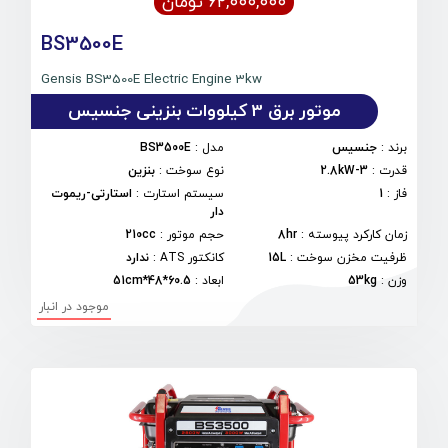
۶۲,۰۰۰,۰۰۰ تومان
BS3500E
Gensis BS3500E Electric Engine 3kw
موتور برق 3 کیلووات بنزینی جنسیس
برند
:
جنسیس
مدل
:
BS3500E
قدرت
:
3-2.8kW
نوع سوخت
:
بنزین
فاز
:
1
سیستم استارت
:
استارتی-ریموت
دار
زمان کارکرد پیوسته
:
8hr
حجم موتور
:
210cc
ظرفیت مخزن سوخت
:
15L
کانکتور ATS
:
ندارد
وزن
:
53kg
ابعاد
:
60.5*48*51cm
موجود در انبار