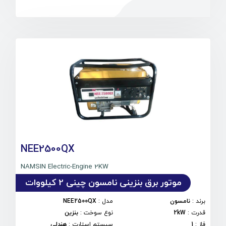
NEE2500QX
NAMSIN Electric-Engine 2KW
موتور برق بنزینی نامسون چینی 2 کیلووات
برند
:
نامسون
مدل
:
NEE2500QX
قدرت
:
2kW
نوع سوخت
:
بنزین
فاز
:
1
سیستم استارت
:
هندلی