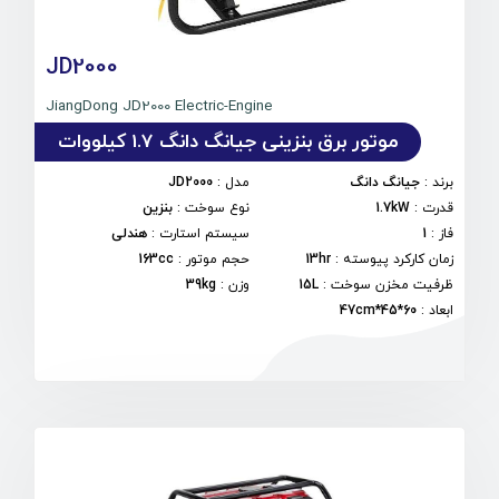
JD2000
JiangDong JD2000 Electric-Engine
موتور برق بنزینی جیانگ دانگ 1.7 کیلووات
برند
:
جیانگ دانگ
مدل
:
JD2000
قدرت
:
1.7kW
نوع سوخت
:
بنزین
فاز
:
1
سیستم استارت
:
هندلی
زمان کارکرد پیوسته
:
13hr
حجم موتور
:
163cc
ظرفیت مخزن سوخت
:
15L
وزن
:
39kg
ابعاد
:
60*45*47cm