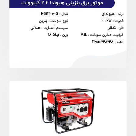
موتور برق بنزینی هیوندا 2.2 کیلووات
برند
:
هیوندای
مدل
:
HG1220-IG
قدرت
:
2.2kW
نوع سوخت
:
بنزین
فاز
:
تکفاز
سیستم استارت
:
هندلی
ظرفیت مخزن سوخت
:
4.1L
وزن
:
18.5kg
ابعاد
:
48*48*26cm