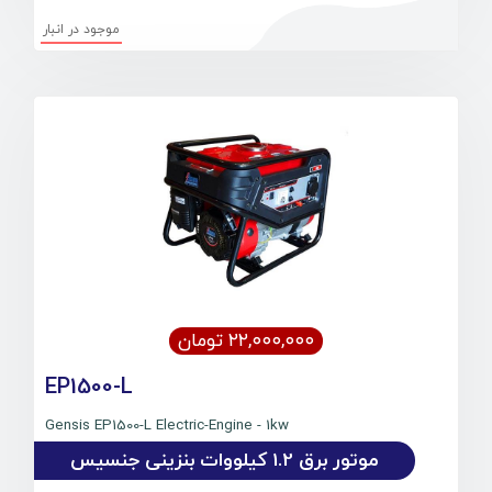
موجود در انبار
۲۲,۰۰۰,۰۰۰ تومان
EP1500-L
Gensis EP1500-L Electric-Engine - 1kw
موتور برق 1.2 کیلووات بنزینی جنسیس