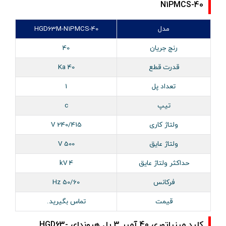
N1PMCS-40
مدل
HGD63M-N1PMCS-40
رنج جریان
40
قدرت قطع
40 Ka
تعداد پل
1
تیپ
c
ولتاژ کاری
240/415 V
ولتاژ عایق
500 V
حداکثر ولتاژ عایق
4 kV
فرکانس
50/60 Hz
قیمت
تماس بگیرید.
کلید مینیاتوری 40 آمپر 3 پل هیوندای HGD63-