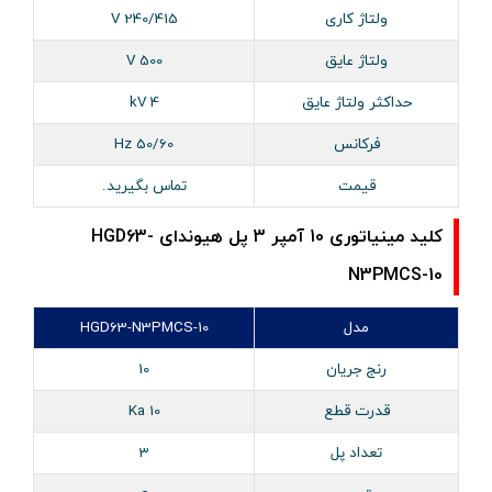
ولتاژ کاری
240/415 V
ولتاژ عایق
500 V
حداکثر ولتاژ عایق
4 kV
فرکانس
50/60 Hz
قیمت
تماس بگیرید.
کلید مینیاتوری 10 آمپر 3 پل هیوندای HGD63-
N3PMCS-10
مدل
HGD63-N3PMCS-10
رنج جریان
10
قدرت قطع
10 Ka
تعداد پل
3