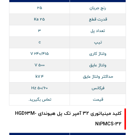
رنج جریان
25
قدرت قطع
25 Ka
تعداد پل
3
تیپ
c
ولتاژ کاری
240/415 V
ولتاژ عایق
500 V
حداکثر ولتاژ عایق
4 kV
فرکانس
50/60 Hz
قیمت
تماس بگیرید.
کلید مینیاتوری 32 آمپر تک پل هیوندای HGD63M-
N1PMCS-32