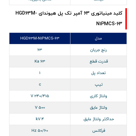
کلید مینیاتوری 63 آمپر تک پل هیوندای HGD63M-
N1PMCS-63
مدل
HGD63M-N1PMCS-63
رنج جریان
63
قدرت قطع
63 Ka
تعداد پل
1
تیپ
c
ولتاژ کاری
240/415 V
ولتاژ عایق
500 V
حداکثر ولتاژ عایق
4 kV
فرکانس
50/60 Hz