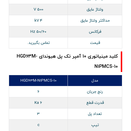
ولتاژ عایق
500 V
حداکثر ولتاژ عایق
4 kV
فرکانس
50/60 Hz
قیمت
تماس بگیرید.
کلید مینیاتوری 10 آمپر تک پل هیوندای HGD63M-
N1PMCS-10
مدل
HGD63M-N1PMCS-10
رنج جریان
6
قدرت قطع
6 Ka
تعداد پل
3
تیپ
c