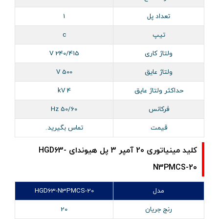
تعداد پل
1
تیپ
c
ولتاژ کاری
240/415 V
ولتاژ عایق
500 V
حداکثر ولتاژ عایق
4 kV
فرکانس
50/60 Hz
قیمت
تماس بگیرید.
کلید مینیاتوری 20 آمپر 3 پل هیوندای HGD63-
N3PMCS-20
مدل
HGD63-N3PMCS-20
رنج جریان
20