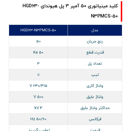
کلید مینیاتوری 50 آمپر 3 پل هیوندای HGD63-
N3PMCS-50
مدل
HGD63-N3PMCS-50
رنج جریان
50
قدرت قطع
50 Ka
تعداد پل
3
تیپ
c
ولتاژ کاری
240/415 V
ولتاژ عایق
500 V
حداکثر ولتاژ عایق
4 kV
فرکانس
50/60 Hz
قیمت
تماس بگیرید.