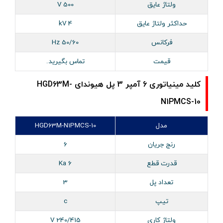
ولتاژ عایق
500 V
حداکثر ولتاژ عایق
4 kV
فرکانس
50/60 Hz
قیمت
تماس بگیرید.
کلید مینیاتوری 6 آمپر 3 پل هیوندای HGD63M-
N1PMCS-10
مدل
HGD63M-N1PMCS-10
رنج جریان
6
قدرت قطع
6 Ka
تعداد پل
3
تیپ
c
ولتاژ کاری
240/415 V