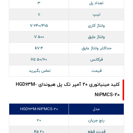
تعداد پل
3
تیپ
c
ولتاژ کاری
240/415 V
ولتاژ عایق
500 V
حداکثر ولتاژ عایق
4 kV
فرکانس
50/60 Hz
قیمت
تماس بگیرید.
کلید مینیاتوری 20 آمپر تک پل هیوندای HGD63M-
N1PMCS-20
مدل
HGD63M-N1PMCS-20
رنج جریان
20
قدرت قطع
20 Ka