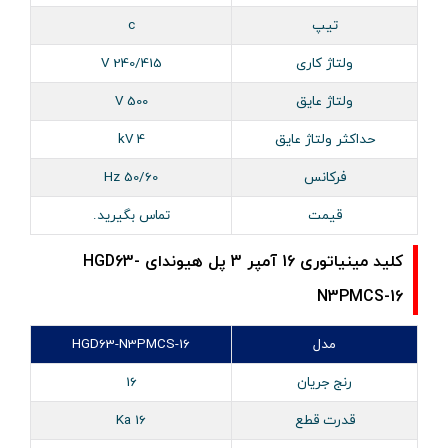
تیپ
c
ولتاژ کاری
240/415 V
ولتاژ عایق
500 V
حداکثر ولتاژ عایق
4 kV
فرکانس
50/60 Hz
قیمت
تماس بگیرید.
کلید مینیاتوری 16 آمپر 3 پل هیوندای HGD63-
N3PMCS-16
مدل
HGD63-N3PMCS-16
رنج جریان
16
قدرت قطع
16 Ka