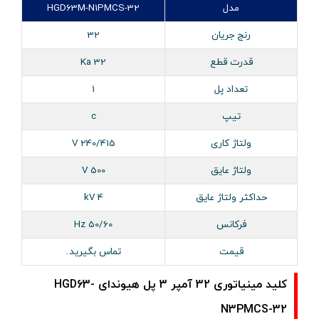
مدل
HGD63M-N1PMCS-32
رنج جریان
32
قدرت قطع
32 Ka
تعداد پل
1
تیپ
c
ولتاژ کاری
240/415 V
ولتاژ عایق
500 V
حداکثر ولتاژ عایق
4 kV
فرکانس
50/60 Hz
قیمت
تماس بگیرید.
کلید مینیاتوری 32 آمپر 3 پل هیوندای HGD63-
N3PMCS-32