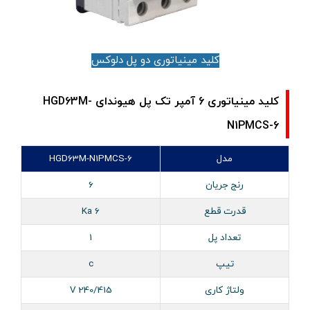
کلید مینیاتوری دو پل دلوکس
کلید مینیاتوری 6 آمپر تک پل هیوندای HGD63M-
N1PMCS-6
مدل
HGD63M-N1PMCS-6
رنج جریان
6
قدرت قطع
6 Ka
تعداد پل
1
تیپ
c
ولتاژ کاری
240/415 V