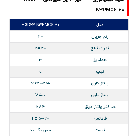
N3PMCS-40
مدل
HGD63-N3PMCS-40
رنج جریان
40
قدرت قطع
40 Ka
تعداد پل
3
تیپ
c
ولتاژ کاری
240/415 V
ولتاژ عایق
500 V
حداکثر ولتاژ عایق
4 kV
فرکانس
50/60 Hz
قیمت
تماس بگیرید.