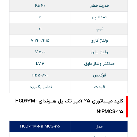
قدرت قطع
20 Ka
تعداد پل
3
تیپ
c
ولتاژ کاری
240/415 V
ولتاژ عایق
500 V
حداکثر ولتاژ عایق
4 kV
فرکانس
50/60 Hz
قیمت
تماس بگیرید.
کلید مینیاتوری 25 آمپر تک پل هیوندای HGD63M-
N1PMCS-25
مدل
HGD63M-N1PMCS-25