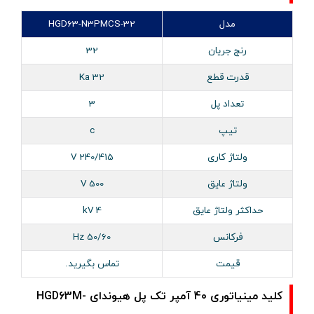
مدل
HGD63-N3PMCS-32
رنج جریان
32
قدرت قطع
32 Ka
تعداد پل
3
تیپ
c
ولتاژ کاری
240/415 V
ولتاژ عایق
500 V
حداکثر ولتاژ عایق
4 kV
فرکانس
50/60 Hz
قیمت
تماس بگیرید.
کلید مینیاتوری 40 آمپر تک پل هیوندای HGD63M-