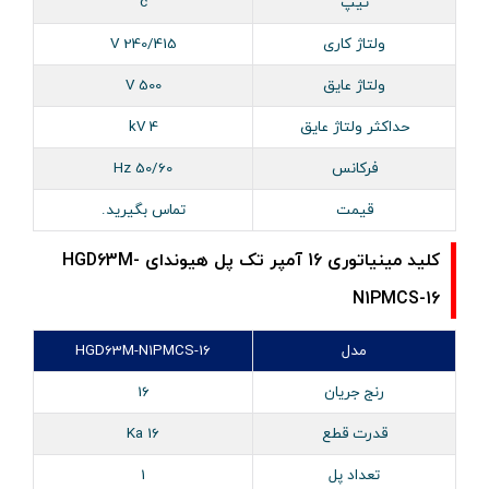
تیپ
c
ولتاژ کاری
240/415 V
ولتاژ عایق
500 V
حداکثر ولتاژ عایق
4 kV
فرکانس
50/60 Hz
قیمت
تماس بگیرید.
کلید مینیاتوری 16 آمپر تک پل هیوندای HGD63M-
N1PMCS-16
مدل
HGD63M-N1PMCS-16
رنج جریان
16
قدرت قطع
16 Ka
تعداد پل
1