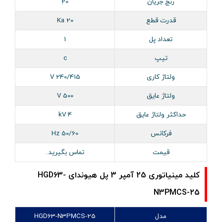
رنج جریان
20
قدرت قطع
20 Ka
تعداد پل
1
تیپ
c
ولتاژ کاری
240/415 V
ولتاژ عایق
500 V
حداکثر ولتاژ عایق
4 kV
فرکانس
50/60 Hz
قیمت
تماس بگیرید.
کلید مینیاتوری 25 آمپر 3 پل هیوندای HGD63-
N3PMCS-25
مدل
HGD63-N3PMCS-25