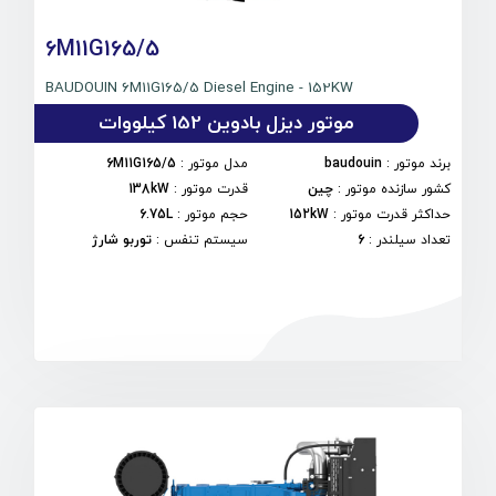
6M11G165/5
BAUDOUIN 6M11G165/5 Diesel Engine - 152KW
موتور دیزل بادوین 152 کیلووات
برند موتور
:
baudouin
مدل موتور
:
6M11G165/5
کشور سازنده موتور
:
چین
قدرت موتور
:
138kW
حداکثر قدرت موتور
:
152kW
حجم موتور
:
6.75L
تعداد سیلندر
:
6
سیستم تنفس
:
توربو شارژ