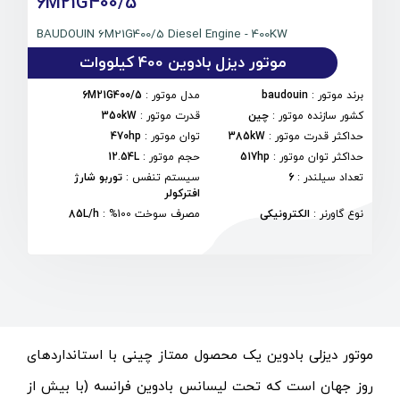
6M21G400/5
BAUDOUIN 6M21G400/5 Diesel Engine - 400KW
موتور دیزل بادوین 400 کیلووات
برند موتور
:
baudouin
مدل موتور
:
6M21G400/5
کشور سازنده موتور
:
چین
قدرت موتور
:
350kW
حداکثر قدرت موتور
:
385kW
توان موتور
:
470hp
حداکثر توان موتور
:
517hp
حجم موتور
:
12.54L
تعداد سیلندر
:
6
سیستم تنفس
:
توربو شارژ
افترکولر
نوع گاورنر
:
الکترونیکی
مصرف سوخت 100%
:
85L/h
موتور دیزلی بادوین یک محصول ممتاز چینی با استانداردهای
روز جهان است که تحت لیسانس بادوین فرانسه (با بیش از