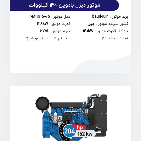
موتور دیزل بادوین 140 کیلووات
برند موتور
:
baudouin
مدل موتور
:
6M11G150/5
کشور سازنده موتور
:
چین
قدرت موتور
:
128kW
حداکثر قدرت موتور
:
140kW
حجم موتور
:
6.75L
تعداد سیلندر
:
6
سیستم تنفس
:
توربو شارژ