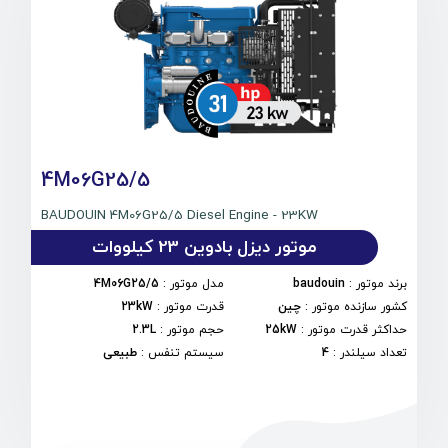
4M06G25/5
BAUDOUIN 4M06G25/5 Diesel Engine - 23KW
موتور دیزل بادوین 23 کیلووات
برند موتور
:
baudouin
مدل موتور
:
4M06G25/5
کشور سازنده موتور
:
چین
قدرت موتور
:
23kW
حداکثر قدرت موتور
:
25kW
حجم موتور
:
2.3L
تعداد سیلندر
:
4
سیستم تنفس
:
طبیعی