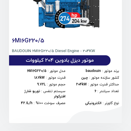
6M16G220/5
BAUDOUIN 6M16G220/5 Diesel Engine - 204KW
موتور دیزل بادوین 204 کیلووات
برند موتور
:
baudouin
مدل موتور
:
6M16G220/5
کشور سازنده موتور
:
چین
قدرت موتور
:
187kW
حداکثر قدرت موتور
:
204kW
حجم موتور
:
9.72L
تعداد سیلندر
:
6
سیستم تنفس
:
توربو شارژ
افترکولر
نوع گاورنر
:
الکترونیکی
مصرف سوخت 100%
:
42.1L/h