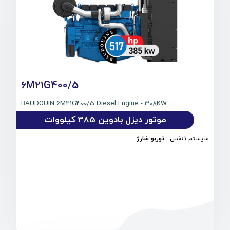
6M21G400/5
BAUDOUIN 6M21G400/5 Diesel Engine - 308KW
موتور دیزل بادوین 385 کیلووات
سیستم تنفس
:
توربو شارژ