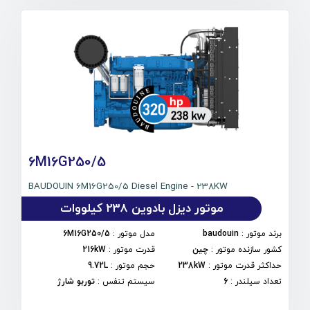
6M16G250/5
BAUDOUIN 6M16G250/5 Diesel Engine - 238KW
موتور دیزل بادوین 238 کیلووات
برند موتور
:
baudouin
مدل موتور
:
6M16G250/5
کشور سازنده موتور
:
چین
قدرت موتور
:
216kW
حداکثر قدرت موتور
:
238kW
حجم موتور
:
9.72L
تعداد سیلندر
:
6
سیستم تنفس
:
توربو شارژ