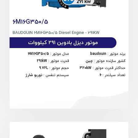
6M16G350/5
BAUDOUIN 6M16G350/5 Diesel Engine - 291KW
موتور دیزل بادوین 291 کیلووات
برند موتور
:
baudouin
مدل موتور
:
6M16G350/5
کشور سازنده موتور
:
چین
قدرت موتور
:
291kW
حداکثر قدرت موتور
:
320kW
حجم موتور
:
9.72L
تعداد سیلندر
:
6
سیستم تنفس
:
توربو شارژ