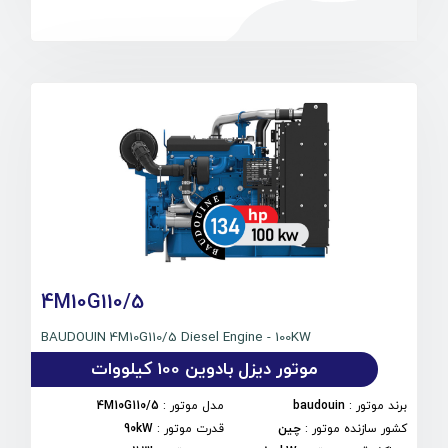
4M10G110/5
BAUDOUIN 4M10G110/5 Diesel Engine - 100KW
موتور دیزل بادوین 100 کیلووات
برند موتور
:
baudouin
مدل موتور
:
4M10G110/5
کشور سازنده موتور
:
چین
قدرت موتور
:
90kW