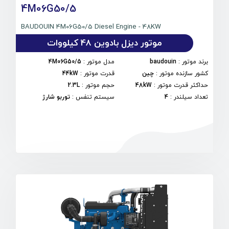
4M06G50/5
BAUDOUIN 4M06G50/5 Diesel Engine - 48KW
موتور دیزل بادوین 48 کیلووات
برند موتور
:
baudouin
مدل موتور
:
4M06G50/5
کشور سازنده موتور
:
چین
قدرت موتور
:
44kW
حداکثر قدرت موتور
:
48kW
حجم موتور
:
2.3L
تعداد سیلندر
:
4
سیستم تنفس
:
توربو شارژ