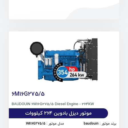
6M16G275/5
BAUDOUIN 6M16G275/5 Diesel Engine - 264KW
موتور دیزل بادوین 264 کیلووات
برند موتور
:
baudouin
مدل موتور
:
6M16G275/5