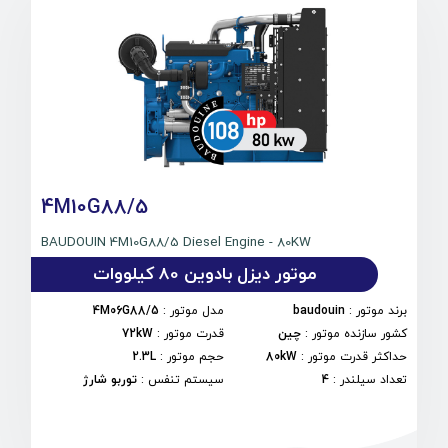
4M10G88/5
BAUDOUIN 4M10G88/5 Diesel Engine - 80KW
موتور دیزل بادوین 80 کیلووات
برند موتور
:
baudouin
مدل موتور
:
4M06G88/5
کشور سازنده موتور
:
چین
قدرت موتور
:
72kW
حداکثر قدرت موتور
:
80kW
حجم موتور
:
2.3L
تعداد سیلندر
:
4
سیستم تنفس
:
توربو شارژ