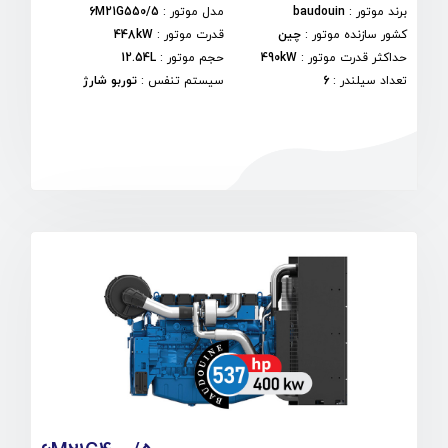
برند موتور
:
baudouin
مدل موتور
:
6M21G550/5
کشور سازنده موتور
:
چین
قدرت موتور
:
448kW
حداکثر قدرت موتور
:
490kW
حجم موتور
:
12.54L
تعداد سیلندر
:
6
سیستم تنفس
:
توربو شارژ