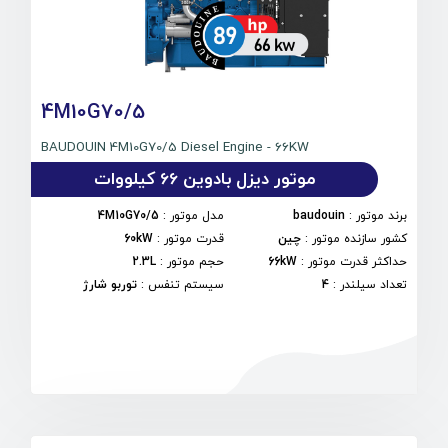
4M10G70/5
BAUDOUIN 4M10G70/5 Diesel Engine - 66KW
موتور دیزل بادوین 66 کیلووات
برند موتور
:
baudouin
مدل موتور
:
4M10G70/5
کشور سازنده موتور
:
چین
قدرت موتور
:
60kW
حداکثر قدرت موتور
:
66kW
حجم موتور
:
2.3L
تعداد سیلندر
:
4
سیستم تنفس
:
توربو شارژ