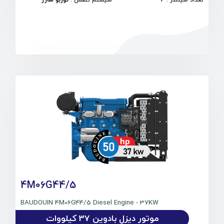
تعداد سیلندر
:
4
سیستم تنفس
:
توربو شارژ
4M06G44/5
BAUDOUIN 4M06G44/5 Diesel Engine - 37KW
موتور دیزل بادوین 37 کیلووات