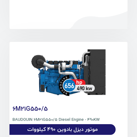
6M21G550/5
BAUDOUIN 6M21G550/5 Diesel Engine - 490KW
موتور دیزل بادوین 490 کیلووات