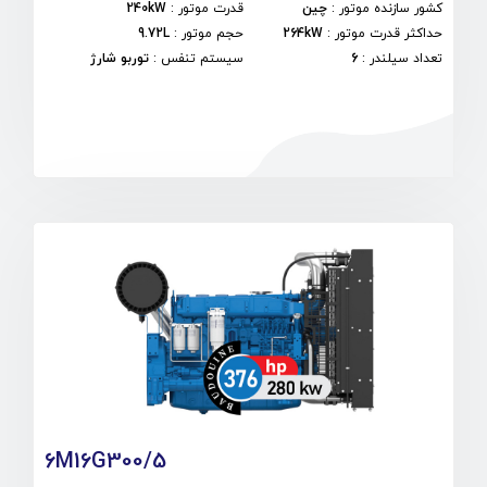
کشور سازنده موتور
:
چین
قدرت موتور
:
240kW
حداکثر قدرت موتور
:
264kW
حجم موتور
:
9.72L
تعداد سیلندر
:
6
سیستم تنفس
:
توربو شارژ
6M16G300/5