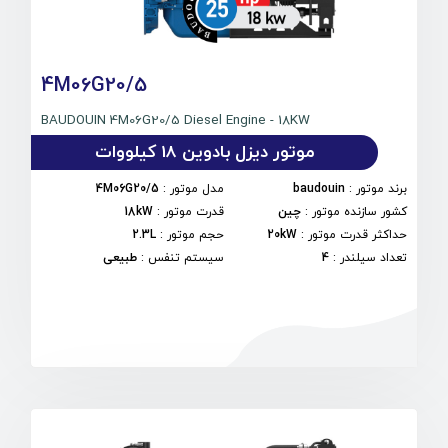
4M06G20/5
BAUDOUIN 4M06G20/5 Diesel Engine - 18KW
موتور دیزل بادوین 18 کیلووات
برند موتور
:
baudouin
مدل موتور
:
4M06G20/5
کشور سازنده موتور
:
چین
قدرت موتور
:
18kW
حداکثر قدرت موتور
:
20kW
حجم موتور
:
2.3L
تعداد سیلندر
:
4
سیستم تنفس
:
طبیعی