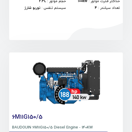
حداکثر قدرت موتور
:
100kW
حجم موتور
:
2.3L
تعداد سیلندر
:
4
سیستم تنفس
:
توربو شارژ
6M11G150/5
BAUDOUIN 6M11G150/5 Diesel Engine - 140KW