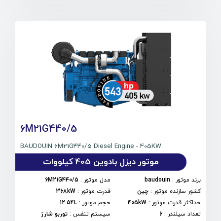
6M21G440/5
BAUDOUIN 6M21G440/5 Diesel Engine - 405KW
موتور دیزل بادوین 405 کیلووات
برند موتور
:
baudouin
مدل موتور
:
6M21G440/5
کشور سازنده موتور
:
چین
قدرت موتور
:
368kW
حداکثر قدرت موتور
:
405kW
حجم موتور
:
12.54L
تعداد سیلندر
:
6
سیستم تنفس
:
توربو شارژ