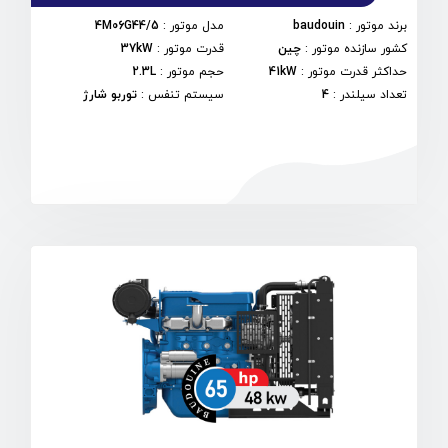
برند موتور
:
baudouin
مدل موتور
:
4M06G44/5
کشور سازنده موتور
:
چین
قدرت موتور
:
37kW
حداکثر قدرت موتور
:
41kW
حجم موتور
:
2.3L
تعداد سیلندر
:
4
سیستم تنفس
:
توربو شارژ