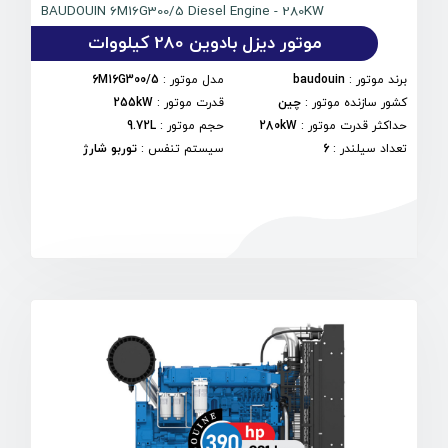
BAUDOUIN 6M16G300/5 Diesel Engine - 280KW
موتور دیزل بادوین 280 کیلووات
برند موتور
:
baudouin
مدل موتور
:
6M16G300/5
کشور سازنده موتور
:
چین
قدرت موتور
:
255kW
حداکثر قدرت موتور
:
280kW
حجم موتور
:
9.72L
تعداد سیلندر
:
6
سیستم تنفس
:
توربو شارژ