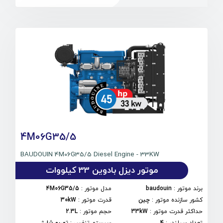
4M06G35/5
BAUDOUIN 4M06G35/5 Diesel Engine - 33KW
موتور دیزل بادوین 33 کیلووات
برند موتور
:
baudouin
مدل موتور
:
4M06G35/5
کشور سازنده موتور
:
چین
قدرت موتور
:
30kW
حداکثر قدرت موتور
:
33kW
حجم موتور
:
2.3L