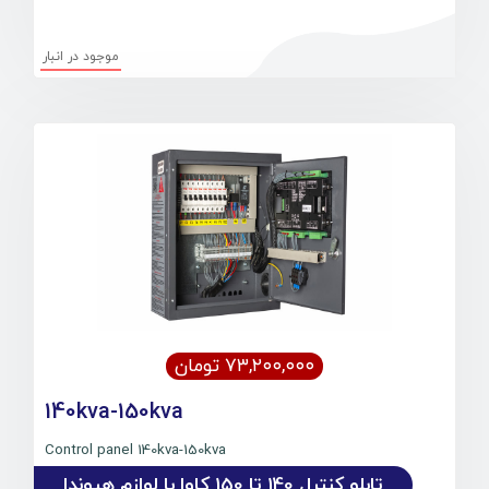
موجود در انبار
۷۳,۲۰۰,۰۰۰ تومان
140kva-150kva
Control panel 140kva-150kva
تابلو کنترل 140 تا 150 کاوا با لوازم هیوندا