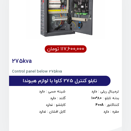
۱۱۷,۶۰۰,۰۰۰ تومان
275kva
Control panel below 275kva
تابلو کنترل 275 کاوا با لوازم هیوندا
ترمینال ریلی
:
دارد
شینه مسی
:
دارد
بدنه تابلو
:
80*100
گلند
:
دارد
کنتاکتور
:
400A
کابلشو
:
ندارد
مقره
:
دارد
کابل افشان
:
ندارد