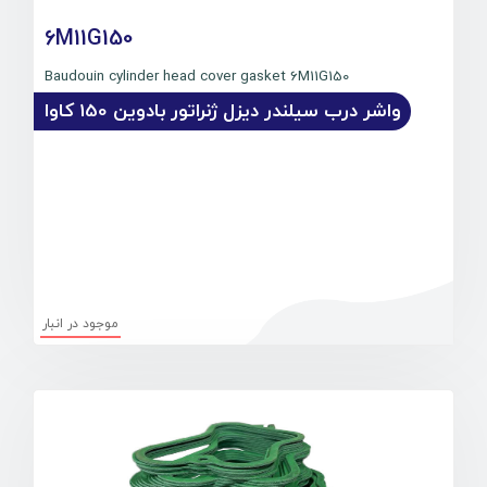
6M11G150
Baudouin cylinder head cover gasket 6M11G150
واشر درب سیلندر دیزل ژنراتور بادوین 150 کاوا
موجود در انبار