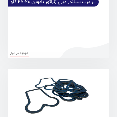
واشر درب سیلندر دیزل ژنراتور بادوین 20-25 کاوا
موجود در انبار