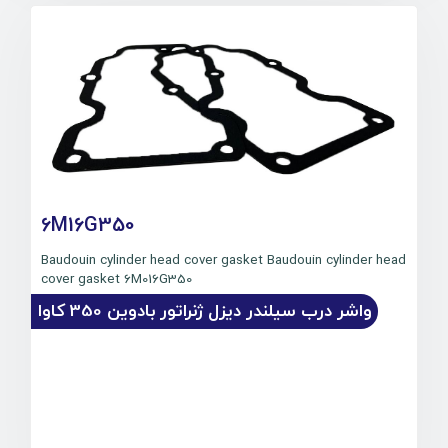
6M16G350
Baudouin cylinder head cover gasket Baudouin cylinder head
cover gasket 6M016G350
واشر درب سیلندر دیزل ژنراتور بادوین 350 کاوا