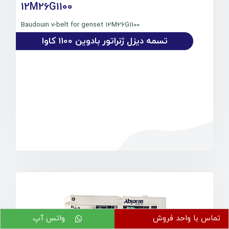
12M26G1100
Baudouin v-belt for genset 12M26G1100
تسمه دیزل ژنراتور بادوین 1100 کاوا
تماس با واحد فروش
واتس آپ