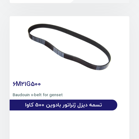
6M21G500
Baudouin v-belt for genset
تسمه دیزل ژنراتور بادوین 500 کاوا