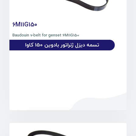
6M11G150
Baudouin v-belt for genset 6M11G150
تسمه دیزل ژنراتور بادوین 150 کاوا