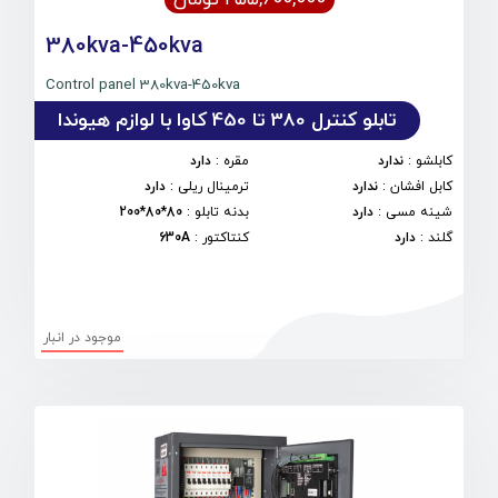
380kva-450kva
Control panel 380kva-450kva
تابلو کنترل 380 تا 450 کاوا با لوازم هیوندا
کابلشو
:
ندارد
مقره
:
دارد
کابل افشان
:
ندارد
ترمینال ریلی
:
دارد
شینه مسی
:
دارد
بدنه تابلو
:
80*80*200
گلند
:
دارد
کنتاکتور
:
630A
موجود در انبار