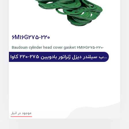
6M16G275-220
-220-Baudouin cylinder head cover gasket 6M16G275
واشر درب سیلندر دیزل ژنراتور بادویین 275-220 کاوا
موجود در انبار