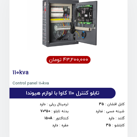
۴۳,۲۰۰,۰۰۰ تومان
110kva
Control panel 110kva
تابلو کنترل 110 کاوا با لوازم هیوندا
کابل افشان
:
35
ترمینال ریلی
:
دارد
شینه مسی
:
ندارد
بدنه تابلو
:
50*70
گلند
:
دارد
کنتاکتور
:
150A
کابلشو
:
35
مقره
:
دارد