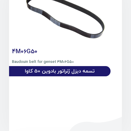
4M06G50
Baudouin belt for genset 4M06G50
تسمه دیزل ژنراتور بادوین 50 کاوا