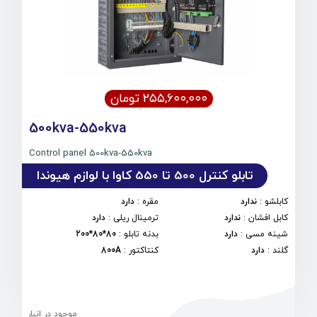
۲۵۵,۶۰۰,۰۰۰ تومان
500kva-550kva
Control panel 500kva-550kva
تابلو کنترل 500 تا 550 کاوا با لوازم هیوندا
کابلشو
:
ندارد
مقره
:
دارد
کابل افشان
:
ندارد
ترمینال ریلی
:
دارد
شینه مسی
:
دارد
بدنه تابلو
:
80*80*200
گلند
:
دارد
کنتاکتور
:
800A
موجود در انبار