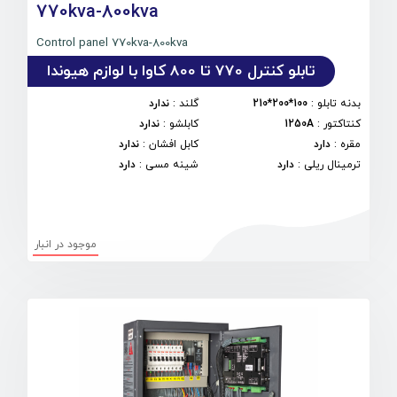
770kva-800kva
Control panel 770kva-800kva
تابلو کنترل 770 تا 800 کاوا با لوازم هیوندا
بدنه تابلو
:
100*200*210
گلند
:
ندارد
کنتاکتور
:
1250A
کابلشو
:
ندارد
مقره
:
دارد
کابل افشان
:
ندارد
ترمینال ریلی
:
دارد
شینه مسی
:
دارد
موجود در انبار