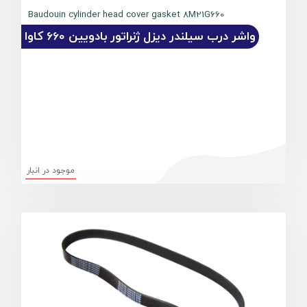
Baudouin cylinder head cover gasket 8M21G660
واشر درب سیلندر دیزل ژنراتور بادویین 660 کاوا
موجود در انبار