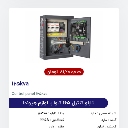
۸۱,۶۰۰,۰۰۰ تومان
165kva
Control panel 165kva
تابلو کنترل 165 کاوا با لوازم هیوندا
شینه مسی
:
دارد
بدنه تابلو
:
60*80
گلند
:
دارد
کنتاکتور
:
225A
کابلشو
:
ندارد
مقره
:
دارد