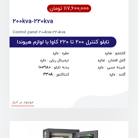
۱۱۷,۶۰۰,۰۰۰ تومان
200kva-220kva
Control panel 200kva-220kva
تابلو کنترل 200 تا 220 کاوا با لوازم هیوندا
کابلشو
:
ندارد
مقره
:
دارد
کابل افشان
:
ندارد
ترمینال ریلی
:
دارد
شینه مسی
:
دارد
بدنه تابلو
:
180*100
گلند
:
دارد
کنتاکتور
:
330A
موجود در انبار