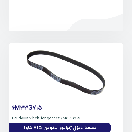
6M33G715
Baudouin v-belt for genset 6M33G715
تسمه دیزل ژنراتور بادوین 715 کاوا