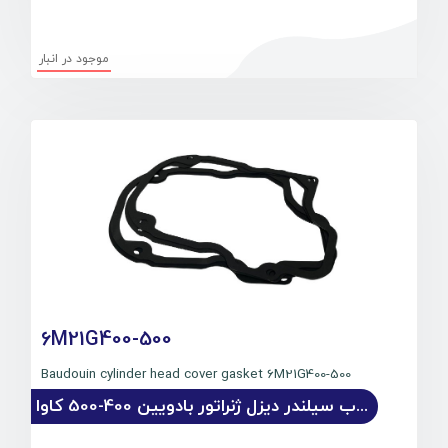
موجود در انبار
6M21G400-500
500-Baudouin cylinder head cover gasket 6M21G400
واشر درب سیلندر دیزل ژنراتور بادویین 400-500 کاوا