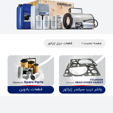
صفحه نخست
قطعات دیزل ژنراتور
واشر درب سیلندر ژنراتور
قطعات بادوین