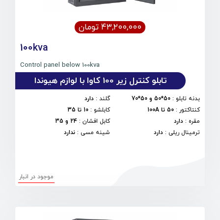
۴۳,۲۰۰,۰۰۰ تومان
100kva
Control panel below 100kva
تابلو کنترل زیر 100 کاوا با لوازم هیوندا
بدنه تابلو
:
50*50 و 50*70
گلند
:
دارد
کنتاکتور
:
50 تا 100A
کابلشو
:
10 تا 35
مقره
:
دارد
کابل افشان
:
24 و 35
ترمینال ریلی
:
دارد
شینه مسی
:
ندارد
موجود در انبار