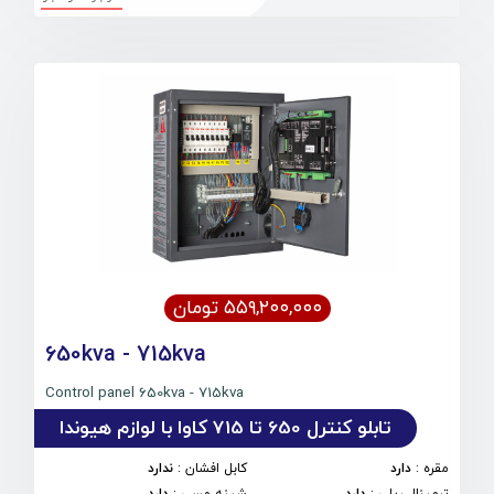
۵۵۹,۲۰۰,۰۰۰ تومان
650kva - 715kva
Control panel 650kva - 715kva
تابلو کنترل 650 تا 715 کاوا با لوازم هیوندا
مقره
:
دارد
کابل افشان
:
ندارد