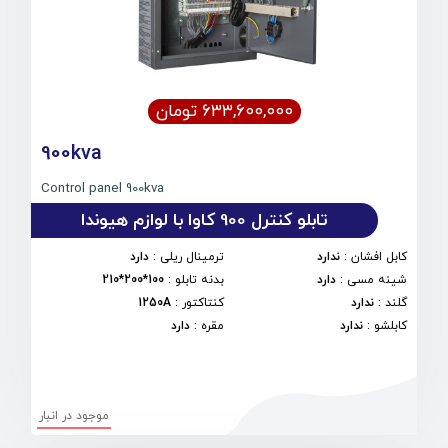
۶۳۳,۶۰۰,۰۰۰ تومان
900kva
Control panel 900kva
تابلو کنترل 900 کاوا با لوازم هیوندا
کابل افشان
:
ندارد
ترمینال ریلی
:
دارد
شینه مسی
:
دارد
بدنه تابلو
:
100*200*210
گلند
:
ندارد
کنتاکتور
:
1250A
کابلشو
:
ندارد
مقره
:
دارد
موجود در انبار