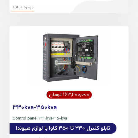
موجود در انبار
۱۶۳,۲۰۰,۰۰۰ تومان
330kva-350kva
Control panel 330kva-350kva
تابلو کنترل 330 تا 350 کاوا با لوازم هیوندا