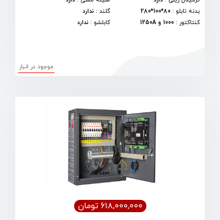
ترمینال ریلی
:
دارد
شینه مسی
:
دارد
بدنه تابلو
:
80*100*280
گلند
:
ندارد
کنتاکتور
:
1000 و 1250A
کابلشو
:
ندارد
موجود در انبار
۶۱۸,۰۰۰,۰۰۰ تومان