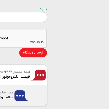
نام *
ارسال دیدگاه
احمد محمدی09168564944
قیمت الکتروموتور استریم چینی تک فاز و 3 ف
مدیر سای
سلام روز