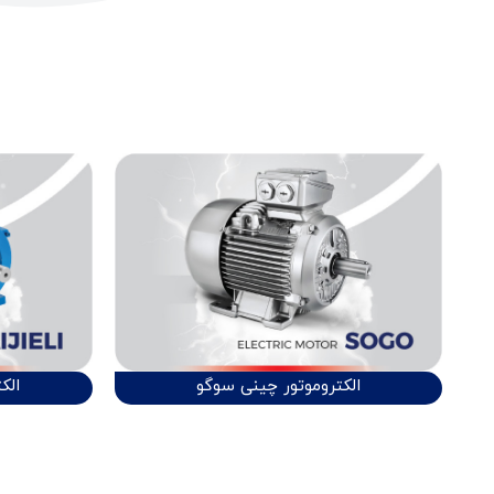
الکتروموتور چینی سوگو
الک