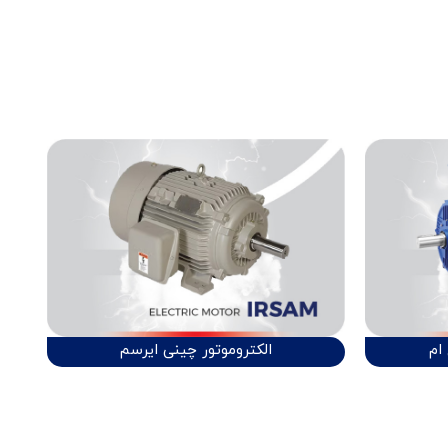
ام
الکتروموتور چینی ایرسم