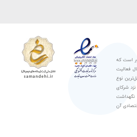
ور است که
صولات از معتبرترین برندهای شناخته شده بین‌المللی را در طول 50 سال فعالیت
‌ترین نوع
نزد شرکای
 نگهداشت
قتصادی آن