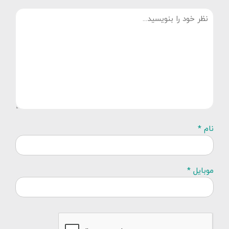
نام *
موبایل *