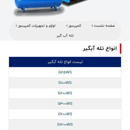
صفحه نخست
کمپرسور
لوازم و تجهیزات کمپرسور
تله آب‌ گیر
انواع تله آبگیر
لیست انواع تله آبگیر
G25WS
G100WS
G200WS
G300WS
G600WS
G1200WS