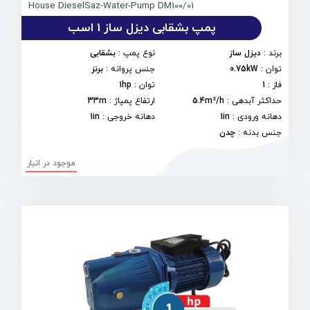
House DieselSaz-Water-Pump DM100/01
پمپ بشقابی دیزل ساز 1 اسب
برند
:
دیزل ساز
نوع پمپ
:
بشقابی
توان
:
0.75kW
جنس پروانه
:
برنز
فاز
:
1
توان
:
1hp
حداکثر آبدهی
:
5.4m³/h
ارتفاع پمپاژ
:
33m
دهانه ورودی
:
1in
دهانه خروجی
:
1in
جنس بدنه
:
چدن
موجود در انبار