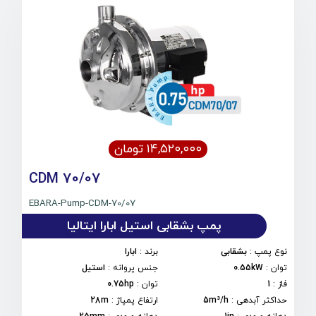
۱۴,۵۲۰,۰۰۰ تومان
CDM 70/07
EBARA-Pump-CDM-70/07
پمپ بشقابی استیل ابارا ایتالیا
نوع پمپ
:
بشقابی
برند
:
ابارا
توان
:
0.55kW
جنس پروانه
:
استیل
فاز
:
1
توان
:
0.75hp
حداکثر آبدهی
:
5m³/h
ارتفاع پمپاژ
:
28m