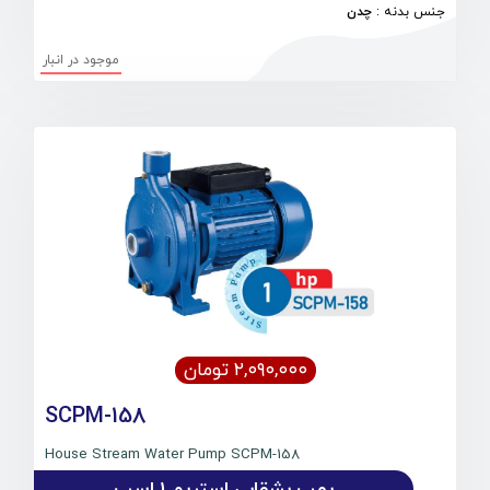
جنس بدنه
:
چدن
موجود در انبار
۲,۰۹۰,۰۰۰ تومان
SCPM-158
House Stream Water Pump SCPM-158
پمپ بشقابی استریم 1 اسب