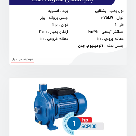
نوع پمپ
:
بشقابی
برند
:
استریم
توان
:
0.75kW
جنس پروانه
:
برنز
فاز
:
1
توان
:
1hp
حداکثر آبدهی
:
6m³/h
ارتفاع پمپاژ
:
30m
دهانه ورودی
:
1in
دهانه خروجی
:
1in
جنس بدنه
:
آلومینیوم، چدن
موجود در انبار