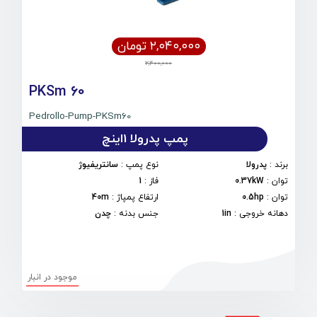
۲,۰۴۰,۰۰۰ تومان
2,400,000
PKSm 60
Pedrollo-Pump-PKSm60
پمپ پدرولا 1اینچ
برند
:
پدرولا
نوع پمپ
:
سانتریفیوژ
توان
:
0.37kW
فاز
:
1
توان
:
0.5hp
ارتفاع پمپاژ
:
40m
دهانه خروجی
:
1in
جنس بدنه
:
چدن
موجود در انبار