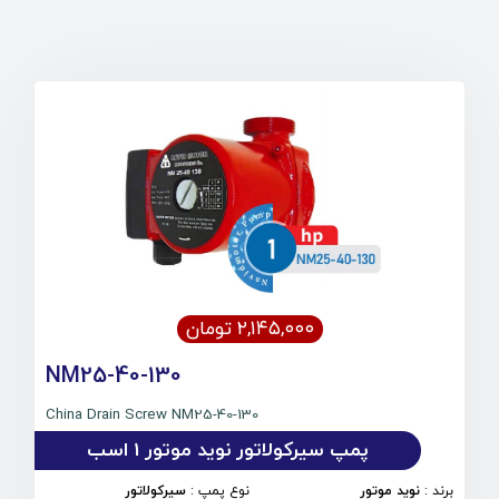
۲,۱۴۵,۰۰۰ تومان
NM25-40-130
China Drain Screw NM25-40-130
پمپ سیرکولاتور نوید موتور 1 اسب
برند
:
نوید موتور
نوع پمپ
:
سیرکولاتور