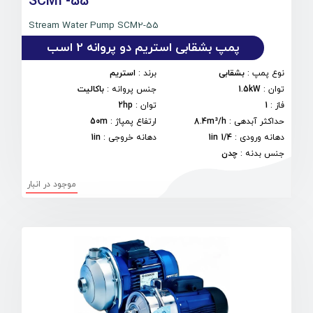
SCM2-55
Stream Water Pump SCM2-55
پمپ بشقابی استریم دو پروانه 2 اسب
نوع پمپ
:
بشقابی
برند
:
استریم
توان
:
1.5kW
جنس پروانه
:
باکالیت
فاز
:
1
توان
:
2hp
حداکثر آبدهی
:
8.4m³/h
ارتفاع پمپاژ
:
50m
دهانه ورودی
:
1/4 1in
دهانه خروجی
:
1in
جنس بدنه
:
چدن
موجود در انبار