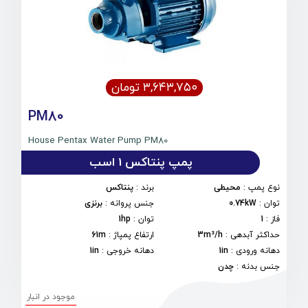
۳,۶۴۳,۷۵۰ تومان
PM80
House Pentax Water Pump PM80
پمپ پنتاکس 1 اسب
نوع پمپ
:
محیطی
برند
:
پنتاکس
توان
:
0.74kW
جنس پروانه
:
برنزی
فاز
:
1
توان
:
1hp
حداکثر آبدهی
:
3m³/h
ارتفاع پمپاژ
:
61m
دهانه ورودی
:
1in
دهانه خروجی
:
1in
جنس بدنه
:
چدن
موجود در انبار