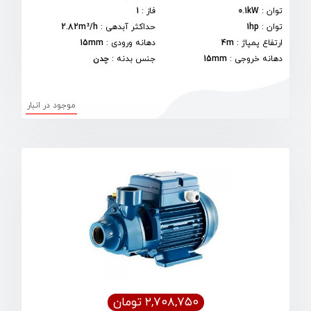
توان
:
0.1kW
فاز
:
1
توان
:
1hp
حداکثر آبدهی
:
2.82m³/h
ارتفاع پمپاژ
:
4m
دهانه ورودی
:
15mm
دهانه خروجی
:
15mm
جنس بدنه
:
چدن
موجود در انبار
۲,۷۰۸,۷۵۰ تومان