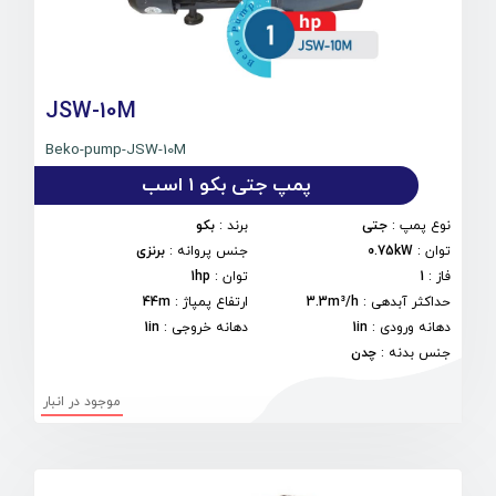
JSW-10M
Beko-pump-JSW-10M
پمپ جتی بکو 1 اسب
نوع پمپ
:
جتی
برند
:
بکو
توان
:
0.75kW
جنس پروانه
:
برنزی
فاز
:
1
توان
:
1hp
حداکثر آبدهی
:
3.3m³/h
ارتفاع پمپاژ
:
44m
دهانه ورودی
:
1in
دهانه خروجی
:
1in
جنس بدنه
:
چدن
موجود در انبار