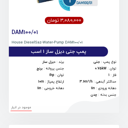
۳,۰۸۰,۰۰۰ تومان
DAM100/01
House DieselSaz-Water-Pump DAM100/01
پمپ جتی دیزل ساز 1 اسب
نوع پمپ
:
جتی
برند
:
دیزل ساز
توان
:
0.75kW
جنس پروانه
:
برنج
فاز
:
1
توان
:
1hp
حداکثر آبدهی
:
3.6m³/h
ارتفاع پمپاژ
:
10m
دهانه ورودی
:
1in
دهانه خروجی
:
1in
جنس بدنه
:
چدن
موجود در انبار