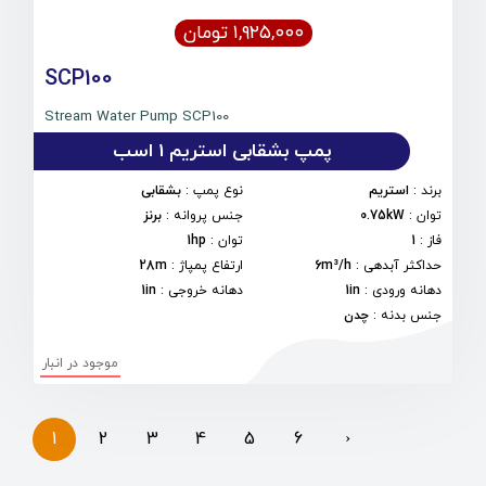
۱,۹۲۵,۰۰۰ تومان
SCP100
Stream Water Pump SCP100
پمپ بشقابی استریم 1 اسب
برند
:
استریم
نوع پمپ
:
بشقابی
توان
:
0.75kW
جنس پروانه
:
برنز
فاز
:
1
توان
:
1hp
حداکثر آبدهی
:
6m³/h
ارتفاع پمپاژ
:
28m
دهانه ورودی
:
1in
دهانه خروجی
:
1in
جنس بدنه
:
چدن
موجود در انبار
1
2
3
4
5
6
›