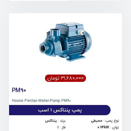
۳۱,۶۸۰,۰۰۰ تومان
PM90
House Pentax-Water-Pump PM90
پمپ پنتاکس 1 اسب
نوع پمپ
:
محیطی
برند
:
پنتاکس
توان
:
0.74kW
فاز
:
1