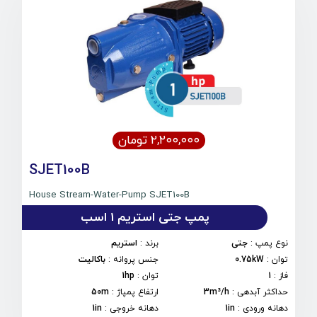
۲,۲۰۰,۰۰۰ تومان
SJET100B
House Stream-Water-Pump SJET100B
پمپ جتی استریم 1 اسب
نوع پمپ
:
جتی
برند
:
استریم
توان
:
0.75kW
جنس پروانه
:
باکالیت
فاز
:
1
توان
:
1hp
حداکثر آبدهی
:
3m³/h
ارتفاع پمپاژ
:
50m
دهانه ورودی
:
1in
دهانه خروجی
:
1in