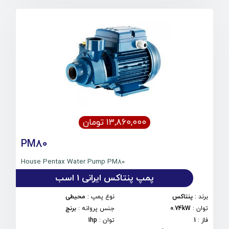
۱۳,۸۶۰,۰۰۰ تومان
PM80
House Pentax Water Pump PM80
پمپ پنتاکس ایرانی 1 اسب
برند
:
پنتاکس
نوع پمپ
:
محیطی
توان
:
0.74kW
جنس پروانه
:
برنج
فاز
:
1
توان
:
1hp