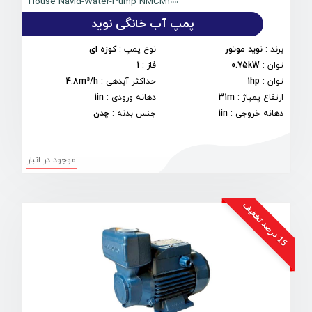
House Navid-Water-Pump NMCM100
پمپ آب خانگی نوید
برند
:
نوید موتور
نوع پمپ
:
کوزه ای
توان
:
0.75kW
فاز
:
1
توان
:
1hp
حداکثر آبدهی
:
4.8m³/h
ارتفاع پمپاژ
:
31m
دهانه ورودی
:
1in
دهانه خروجی
:
1in
جنس بدنه
:
چدن
موجود در انبار
5
د
ر
ص
د
ت
خ
ف
ی
1
ف