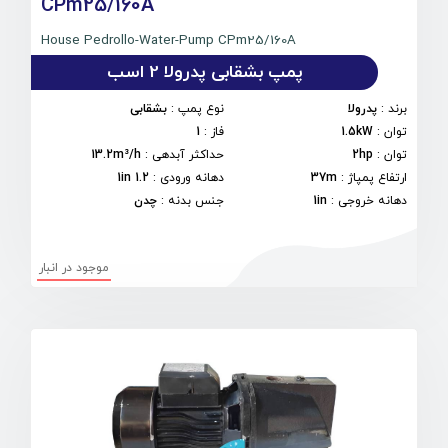
CPm25/160A
House Pedrollo-Water-Pump CPm25/160A
پمپ بشقابی پدرولا 2 اسب
برند
:
پدرولا
نوع پمپ
:
بشقابی
توان
:
1.5kW
فاز
:
1
توان
:
2hp
حداکثر آبدهی
:
13.2m³/h
ارتفاع پمپاژ
:
37m
دهانه ورودی
:
1.2 1in
دهانه خروجی
:
1in
جنس بدنه
:
چدن
موجود در انبار