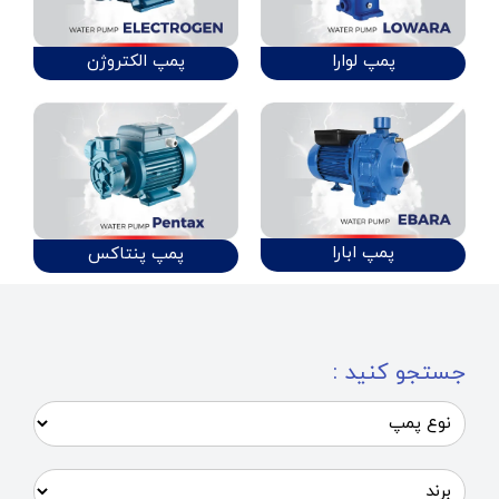
پمپ لوارا
پمپ الکتروژن
پمپ ابارا
پمپ پنتاکس
جستجو کنید :