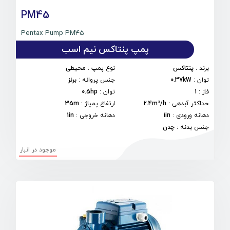
PM45
Pentax Pump PM45
پمپ پنتاکس نیم اسب
برند
:
پنتاکس
نوع پمپ
:
محیطی
توان
:
0.37kW
جنس پروانه
:
برنز
فاز
:
1
توان
:
0.5hp
حداکثر آبدهی
:
2.4m³/h
ارتفاع پمپاژ
:
35m
دهانه ورودی
:
1in
دهانه خروجی
:
1in
جنس بدنه
:
چدن
موجود در انبار