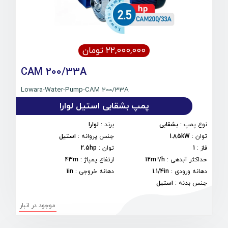
۲۲,۰۰۰,۰۰۰ تومان
CAM 200/33A
Lowara-Water-Pump-CAM 200/33A
پمپ بشقابی استیل لوارا
نوع پمپ
:
بشقابی
برند
:
لوارا
توان
:
1.85kW
جنس پروانه
:
استیل
فاز
:
1
توان
:
2.5hp
حداکثر آبدهی
:
12m³/h
ارتفاع پمپاژ
:
43m
دهانه ورودی
:
1.1/4in
دهانه خروجی
:
1in
جنس بدنه
:
استیل
موجود در انبار