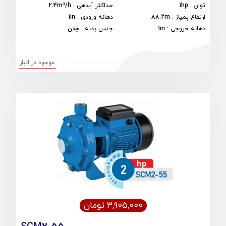
توان
:
1hp
حداکثر آبدهی
:
2.4m³/h
ارتفاع پمپاژ
:
88.2m
دهانه ورودی
:
1in
دهانه خروجی
:
1in
جنس بدنه
:
چدن
موجود در انبار
۳,۹۰۵,۰۰۰ تومان