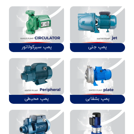
پمپ جتی
پمپ سیرکولاتور
پمپ بشقابی
پمپ محیطی