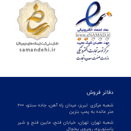
دفاتر فروش
شعبه مرکزی: تبریز، میدان راه آهن، جاده سنتو، 200
متر مانده به پمپ بنزین
شعبه تهران: تهران، خیابان فتح، مابین فتح و شیر
پاستوریزه، روبروی یخچال