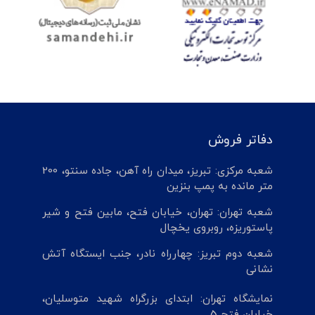
دفاتر فروش
شعبه مرکزی: تبریز، میدان راه آهن، جاده سنتو، 200
متر مانده به پمپ بنزین
شعبه تهران: تهران، خیابان فتح، مابین فتح و شیر
پاستوریزه، روبروی یخچال
شعبه دوم تبریز: چهارراه نادر، جنب ایستگاه آتش
نشانی
نمایشگاه تهران: ابتدای بزرگراه شهید متوسلیان،
خیابان فتح 5