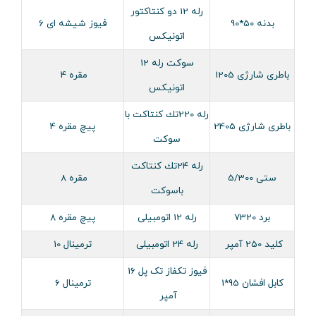
رله 12 دو کنتاکتور
بدنه 50*90
فیوز شیشه ای 6
اتونیکس
سوکت رله 12
باطری شارژی 1205
مقره 4
اتونیکس
رله 220تك كنتاكت با
باطری شارژی 2405
پیچ مقره 4
سوكت
رله 24تك كنتاكت
ستی 5/300
مقره 8
باسوكت
برد 7320
رله 12 اتومبیلی
پیچ مقره 8
کلید 250 آمپر
رله 24 اتومبیلی
ترمینال 10
فیوز تکفاز تک پل 16
کابل افشان 95*1
ترمینال 6
آمپر