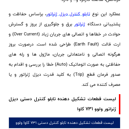
عملکرد این نوع
تابلو کنترل دیزل ژنراتور
، براساس حفاظت و
پشتیبانی دستگاه
ژنراتور
برق و جلوگیری از بروز و گسترش
حوادث در خطاها و اتصالی‌ های جریان زیاد (Over Current) و
ارت فالت (Earth Fault) طراحی شده است. درصورت بروز
هرگونه اتصالی و نامتعادلی جریان، ماژول ها و رله های
حفاظتی به صورت اتوماتیک (Auto) خطا را بررسی و اقدام به
صدور فرمان قطع (Trip) به کلید قدرت دیزل ژنراتور و یا
مصرف کننده می کند.
لیست قطعات تشکیل دهنده تابلو کنترل دستی دیزل
ژنراتور ولوو 731 کاوا
لیست قطعات تشکیل دهنده تابلو کنترل دستی 731 کاوا ولوو