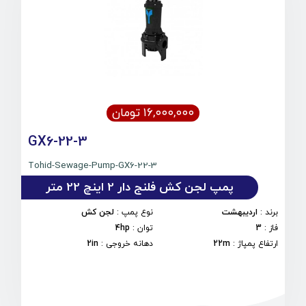
۱۶,۰۰۰,۰۰۰ تومان
GX6-22-3
Tohid-Sewage-Pump-GX6-22-3
پمپ لجن کش فلنج دار 2 اینچ 22 متر
برند
:
اردیبهشت
نوع پمپ
:
لجن کش
فاز
:
3
توان
:
4hp
ارتفاع پمپاژ
:
22m
دهانه خروجی
:
2in