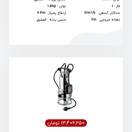
فاز
:
1
توان
:
1.5hp
حداکثر آبدهی
:
12m³/h
ارتفاع پمپاژ
:
7.4m
دهانه خروجی
:
2in
جنس بدنه
:
استیل
۱۳,۴۰۶,۲۵۰ تومان