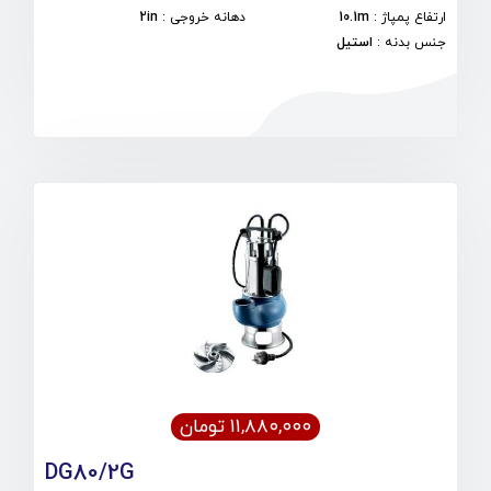
ارتفاع پمپاژ
:
10.1m
دهانه خروجی
:
2in
جنس بدنه
:
استیل
۱۱,۸۸۰,۰۰۰ تومان
DG80/2G