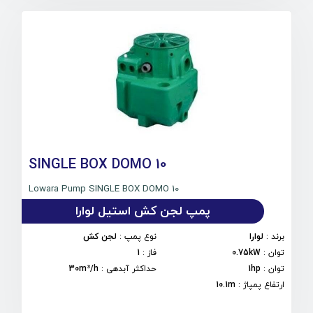
SINGLE BOX DOMO 10
Lowara Pump SINGLE BOX DOMO 10
پمپ لجن کش استیل لوارا
برند
:
لوارا
نوع پمپ
:
لجن کش
توان
:
0.75kW
فاز
:
1
توان
:
1hp
حداکثر آبدهی
:
30m³/h
ارتفاع پمپاژ
:
10.1m