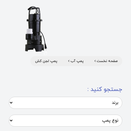
صفحه نخست
پمپ آب
پمپ لجن کش
جستجو کنید :