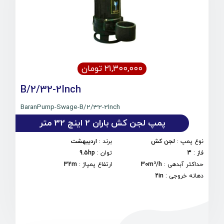
۲۱,۳۰۰,۰۰۰ تومان
B/2/32-2Inch
BaranPump-Swage-B/2/32-2Inch
پمپ لجن کش باران 2 اینچ 32 متر
نوع پمپ
:
لجن کش
برند
:
اردیبهشت
فاز
:
3
توان
:
9.5hp
حداکثر آبدهی
:
30m³/h
ارتفاع پمپاژ
:
32m
دهانه خروجی
:
2in