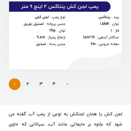
پمپ لجن کش پنتاکس 2 اینچ 9 متر
برند
:
پنتاکس
نوع پمپ
:
لجن کش
توان
:
1.5kW
جنس پروانه
:
استیل, نوریل
فاز
:
1
توان
:
2hp
حداکثر آبدهی
:
18m³/h
ارتفاع پمپاژ
:
9.8m
دهانه خروجی
:
2in
جنس بدنه
:
استیل
1
2
3
4
›
لجن کش
یا همان
لجنکش
به نوعی از پمپ آب گفته می
شود که علاوه بر مایعاتی مانند آب، سیالاتی که حاوی