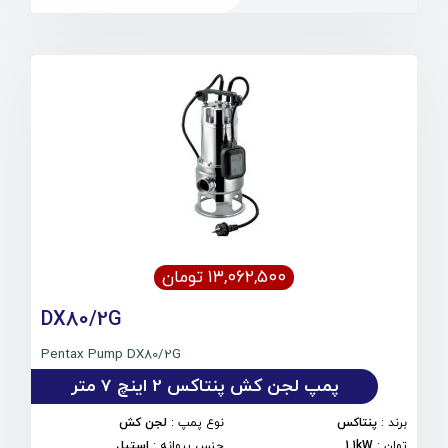
۱۳,۰۶۲,۵۰۰ تومان
DX80/2G
Pentax Pump DX80/2G
پمپ لجن کش پنتاکس 2 اینچ 7 متر
برند
:
پنتاکس
نوع پمپ
:
لجن کش
توان
:
1.1kW
جنس پروانه
:
استیل