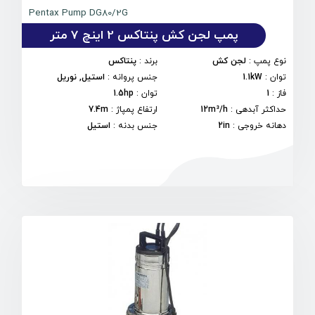
Pentax Pump DG80/2G
پمپ لجن کش پنتاکس 2 اینچ 7 متر
نوع پمپ
:
لجن کش
برند
:
پنتاکس
توان
:
1.1kW
جنس پروانه
:
استیل, نوریل
فاز
:
1
توان
:
1.5hp
حداکثر آبدهی
:
12m³/h
ارتفاع پمپاژ
:
7.4m
دهانه خروجی
:
2in
جنس بدنه
:
استیل