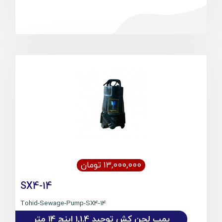
۱۳,۰۰۰,۰۰۰ تومان
SX4-14
Tohid-Sewage-Pump-SX4-14
پمپ لجن کش توحید 1,1.4 اینچ 14 متر