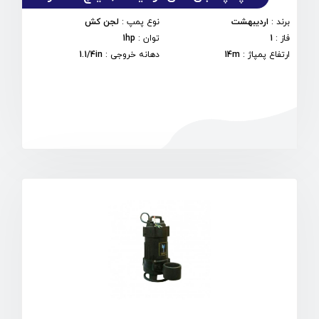
برند
:
اردیبهشت
نوع پمپ
:
لجن کش
فاز
:
1
توان
:
1hp
ارتفاع پمپاژ
:
14m
دهانه خروجی
:
1.1/4in