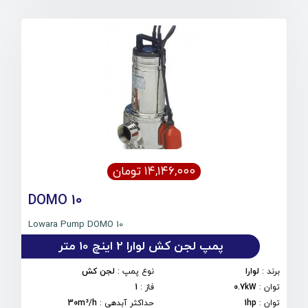
۱۴,۱۴۶,۰۰۰ تومان
DOMO 10
Lowara Pump DOMO 10
پمپ لجن کش لوارا 2 اینچ 10 متر
برند
:
لوارا
نوع پمپ
:
لجن کش
توان
:
0.7kW
فاز
:
1
توان
:
1hp
حداکثر آبدهی
:
30m³/h