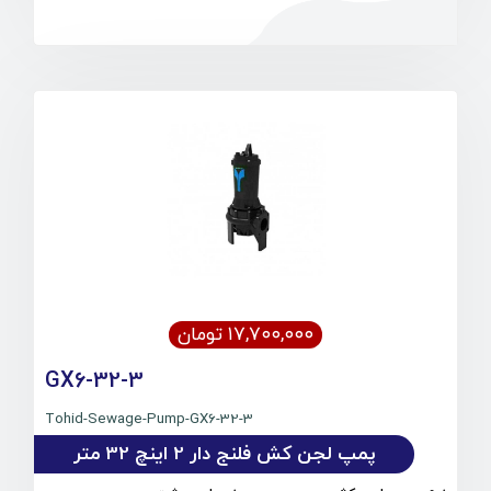
۱۷,۷۰۰,۰۰۰ تومان
GX6-32-3
Tohid-Sewage-Pump-GX6-32-3
پمپ لجن کش فلنج دار 2 اینچ 32 متر