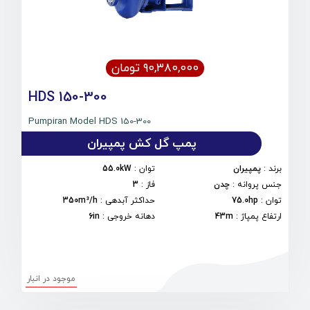
۹۰,۳۸۰,۰۰۰ تومان
HDS 150-300
Pumpiran Model HDS 150-300
پمپ گل کش پمپیران
برند
:
پمپیران
توان
:
55.0kW
جنس پروانه
:
چدن
فاز
:
3
توان
:
75.0hp
حداکثر آبدهی
:
350m³/h
ارتفاع پمپاژ
:
43m
دهانه خروجی
:
6in
موجود در انبار