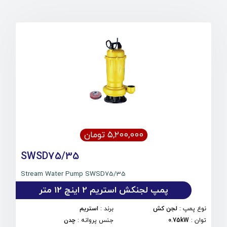
۵,۲۰۰,۰۰۰ تومان
SWSD75/35
Stream Water Pump SWSD75/35
پمپ لجنكش استریم 2 اینچ 12 متر
نوع پمپ
:
لجن کش
برند
:
استریم
توان
:
0.75kW
جنس پروانه
:
چدن