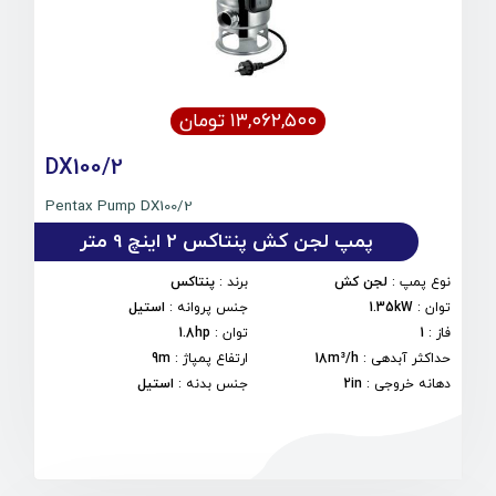
۱۳,۰۶۲,۵۰۰ تومان
DX100/2
Pentax Pump DX100/2
پمپ لجن کش پنتاکس 2 اینچ 9 متر
نوع پمپ
:
لجن کش
برند
:
پنتاکس
توان
:
1.35kW
جنس پروانه
:
استیل
فاز
:
1
توان
:
1.8hp
حداکثر آبدهی
:
18m³/h
ارتفاع پمپاژ
:
9m
دهانه خروجی
:
2in
جنس بدنه
:
استیل