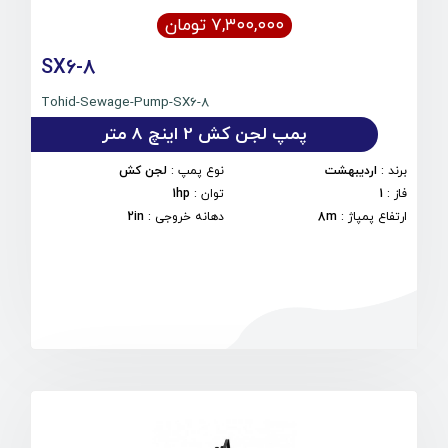
۷,۳۰۰,۰۰۰ تومان
SX6-8
Tohid-Sewage-Pump-SX6-8
پمپ لجن کش 2 اینچ 8 متر
برند
:
اردیبهشت
نوع پمپ
:
لجن کش
فاز
:
1
توان
:
1hp
ارتفاع پمپاژ
:
8m
دهانه خروجی
:
2in