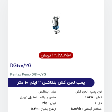
۱۲,۱۶۸,۷۵۰ تومان
DG100/2G
Pentax Pump DG100/2G
پمپ لجن کش پنتاکس 2 اینچ 10 متر
نوع پمپ
:
لجن کش
برند
:
پنتاکس
توان
:
1.5kW
جنس پروانه
:
استیل, نوریل
فاز
:
1
توان
:
2hp
حداکثر آبدهی
:
18m³/h
ارتفاع پمپاژ
:
10.4m