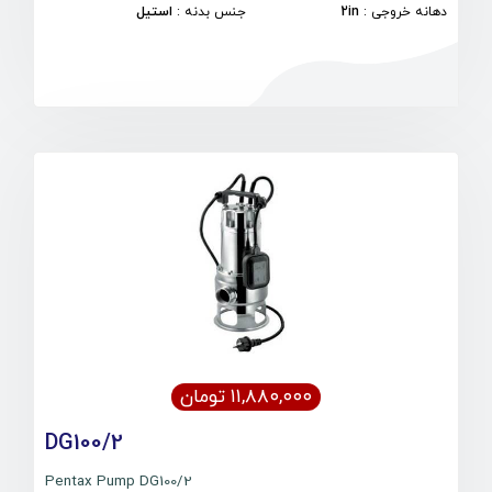
دهانه خروجی
:
2in
جنس بدنه
:
استیل
۱۱,۸۸۰,۰۰۰ تومان
DG100/2
Pentax Pump DG100/2