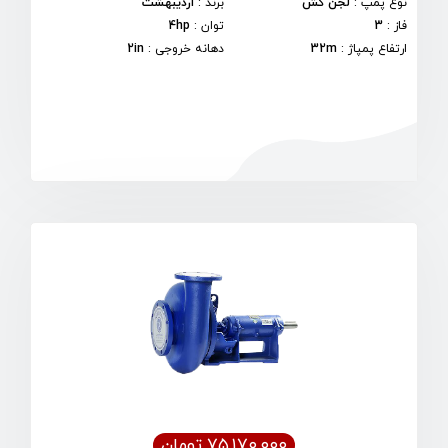
نوع پمپ
:
لجن کش
برند
:
اردیبهشت
فاز
:
3
توان
:
4hp
ارتفاع پمپاژ
:
32m
دهانه خروجی
:
2in
۷۵,۱۷۰,۰۰۰ تومان