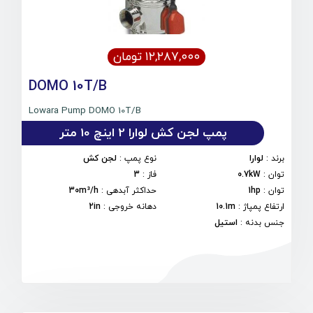
۱۲,۲۸۷,۰۰۰ تومان
DOMO 10T/B
Lowara Pump DOMO 10T/B
پمپ لجن کش لوارا 2 اینچ 10 متر
برند
:
لوارا
نوع پمپ
:
لجن کش
توان
:
0.7kW
فاز
:
3
توان
:
1hp
حداکثر آبدهی
:
30m³/h
ارتفاع پمپاژ
:
10.1m
دهانه خروجی
:
2in
جنس بدنه
:
استیل