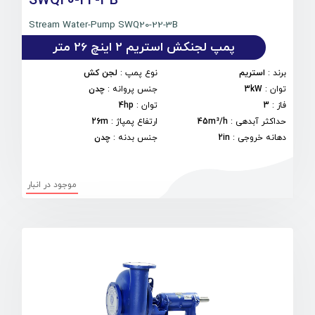
SWQ20-22-3B
Stream Water-Pump SWQ20-22-3B
پمپ لجنکش استریم 2 اینچ 26 متر
برند
:
استریم
نوع پمپ
:
لجن کش
توان
:
3kW
جنس پروانه
:
چدن
فاز
:
3
توان
:
4hp
حداکثر آبدهی
:
45m³/h
ارتفاع پمپاژ
:
26m
دهانه خروجی
:
2in
جنس بدنه
:
چدن
موجود در انبار