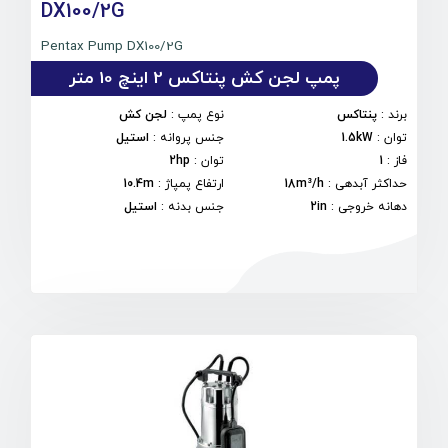
DX100/2G
Pentax Pump DX100/2G
پمپ لجن کش پنتاکس 2 اینچ 10 متر
برند
:
پنتاکس
نوع پمپ
:
لجن کش
توان
:
1.5kW
جنس پروانه
:
استیل
فاز
:
1
توان
:
2hp
حداکثر آبدهی
:
18m³/h
ارتفاع پمپاژ
:
10.4m
دهانه خروجی
:
2in
جنس بدنه
:
استیل