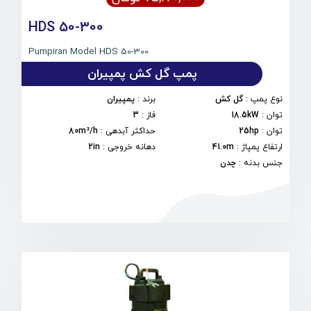
HDS 50-300
Pumpiran Model HDS 50-300
پمپ گل کش پمپیران
نوع پمپ
:
گل کش
برند
:
پمپیران
توان
:
18.5kW
فاز
:
3
توان
:
25hp
حداکثر آبدهی
:
80m³/h
ارتفاع پمپاژ
:
41.0m
دهانه خروجی
:
2in
جنس بدنه
:
چدن