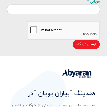
موبایل *
ارسال دیدگاه
هلدینگ آبیاران پویان آذر
مجموعه «آبیاران پویان آذر» یکی از بزرگترین تامین