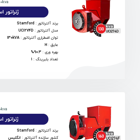
30kva
ژنراتور استمف
برند آلترناتور
:
Stamford
مدل آلترناتور
:
UCI274D
توان اضطراری آلترناتور
:
130kVA
عایق
:
H
بهره وری
:
90.3%
تعداد بلبرینگ
:
1
0kva
ژنراتور استمف
برند آلترناتور
:
Stamford
کشور سازنده آلترناتور
:
انگلیس