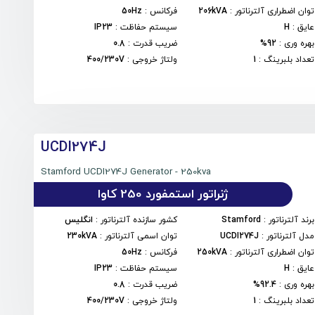
توان اضطراری آلترناتور
:
206kVA
فرکانس
:
50Hz
عایق
:
H
سیستم حفاظت
:
IP23
بهره وری
:
92%
ضریب قدرت
:
0.8
تعداد بلبرینگ
:
1
ولتاژ خروجی
:
400/230V
UCDI274J
Stamford UCDI274J Generator - 250kva
ژنراتور استمفورد 250 کاوا
برند آلترناتور
:
Stamford
کشور سازنده آلترناتور
:
انگلیس
مدل آلترناتور
:
UCDI274J
توان اسمی آلترناتور
:
230kVA
توان اضطراری آلترناتور
:
250kVA
فرکانس
:
50Hz
عایق
:
H
سیستم حفاظت
:
IP23
بهره وری
:
92.4%
ضریب قدرت
:
0.8
تعداد بلبرینگ
:
1
ولتاژ خروجی
:
400/230V