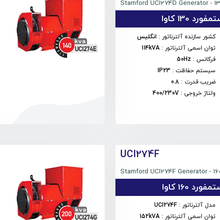
Stamford UCI274D Generator - 1
ورد 130 کاوا
کشور سازنده آلترناتور
:
انگلیس
توان اسمی آلترناتور
:
114kVA
فرکانس
:
50Hz
سیستم حفاظت
:
IP23
ضریب قدرت
:
0.8
ولتاژ خروجی
:
400/230V
UCI274F
Stamford UCI274F Generator - 16
ورد 160 کاوا
مدل آلترناتور
:
UCI274F
توان اسمی آلترناتور
:
152kVA