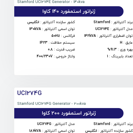
Stamford UCI274E Generator - 140kva
ژنراتور استمفورد 140 کاوا
برند آلترناتور
:
Stamford
کشور سازنده آلترناتور
:
انگلیس
مدل آلترناتور
:
UCI274E
توان اسمی آلترناتور
:
130kVA
توان اضطراری آلترناتور
:
142kVA
فرکانس
:
50Hz
عایق
:
H
سیستم حفاظت
:
IP23
بهره وری
:
91.3%
ضریب قدرت
:
0.8
تعداد بلبرینگ
:
1
ولتاژ خروجی
:
400/230V
UCI274G
Stamford UCI274G Generator - 200kva
ژنراتور استمفورد 200 کاوا
برند آلترناتور
:
Stamford
مدل آلترناتور
:
UCI274G
کشور سازنده آلترناتور
:
انگلیس
توان اسمی آلترناتور
:
186kVA