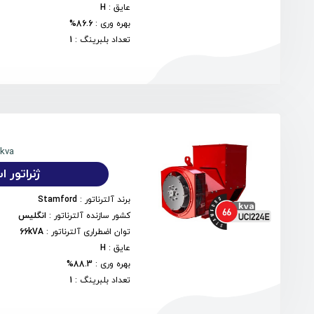
عایق
:
H
بهره وری
:
86.6%
تعداد بلبرینگ
:
1
6kva
ژنراتور استم
برند آلترناتور
:
Stamford
کشور سازنده آلترناتور
:
انگلیس
توان اضطراری آلترناتور
:
66kVA
عایق
:
H
بهره وری
:
88.3%
تعداد بلبرینگ
:
1