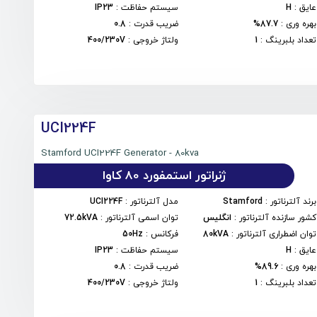
عایق
:
H
سیستم حفاظت
:
IP23
بهره وری
:
87.7%
ضریب قدرت
:
0.8
تعداد بلبرینگ
:
1
ولتاژ خروجی
:
400/230V
UCI224F
Stamford UCI224F Generator - 80kva
ژنراتور استمفورد 80 کاوا
برند آلترناتور
:
Stamford
مدل آلترناتور
:
UCI224F
کشور سازنده آلترناتور
:
انگلیس
توان اسمی آلترناتور
:
72.5kVA
توان اضطراری آلترناتور
:
80kVA
فرکانس
:
50Hz
عایق
:
H
سیستم حفاظت
:
IP23
بهره وری
:
89.6%
ضریب قدرت
:
0.8
تعداد بلبرینگ
:
1
ولتاژ خروجی
:
400/230V