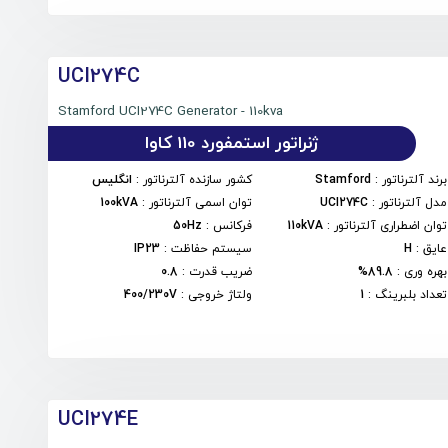
UCI274C
Stamford UCI274C Generator - 110kva
ژنراتور استمفورد 110 کاوا
برند آلترناتور
:
Stamford
کشور سازنده آلترناتور
:
انگلیس
مدل آلترناتور
:
UCI274C
توان اسمی آلترناتور
:
100kVA
توان اضطراری آلترناتور
:
110kVA
فرکانس
:
50Hz
عایق
:
H
سیستم حفاظت
:
IP23
بهره وری
:
89.8%
ضریب قدرت
:
0.8
تعداد بلبرینگ
:
1
ولتاژ خروجی
:
400/230V
UCI274E