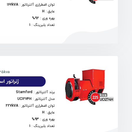
توان اضطراری آلترناتور
:
167kVA
عایق
:
H
بهره وری
:
92%
تعداد بلبرینگ
:
1
25kva
ژنراتور استمفو
برند آلترناتور
:
Stamford
مدل آلترناتور
:
UCI274H
توان اضطراری آلترناتور
:
227kVA
عایق
:
H
بهره وری
:
93%
تعداد بلبرینگ
:
1