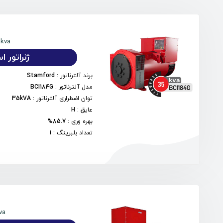
5kva
ژنراتور استم
برند آلترناتور
:
Stamford
مدل آلترناتور
:
BCI184G
توان اضطراری آلترناتور
:
35kVA
عایق
:
H
بهره وری
:
85.7%
تعداد بلبرینگ
:
1
va