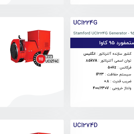
UCI224G
Stamford UCI224G Generator - 9
فورد 95 کاوا
کشور سازنده آلترناتور
:
انگلیس
توان اسمی آلترناتور
:
85kVA
فرکانس
:
50Hz
سیستم حفاظت
:
IP23
ضریب قدرت
:
0.8
ولتاژ خروجی
:
400/230V
UCI274D