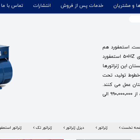
ها و مشتریان
خدمات پس از فروش
انتشارات
تماس با ما
تا 3000 کاوا عرضه شده است. استمفورد هم
اکنون یکی از زیر مجموعه های کمپانی کامینز است. ژنراتورهای 50HZ استمفورد
تان این ژنراتورها
خطوط تولید، تحت
تان عمل می کنند.
قیمت ژنراتور استمفورد اصل انگلستان با توجه به توان دستگاه از 990،000،000 الی
حه نخست
ژنراتور
دیزل ژنراتور
ژنراتور تک
ژنراتور استمفو