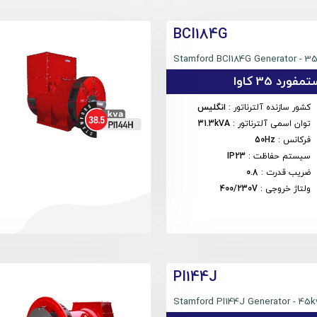
BCI184G
Stamford BCI184G Generator - 3
فورد 35 کاوا
کشور سازنده آلترناتور
:
انگلیس
توان اسمی آلترناتور
:
31.3kVA
فرکانس
:
50Hz
سیستم حفاظت
:
IP23
ضریب قدرت
:
0.8
ولتاژ خروجی
:
400/230V
PI144J
Stamford PI144J Generator - 45k