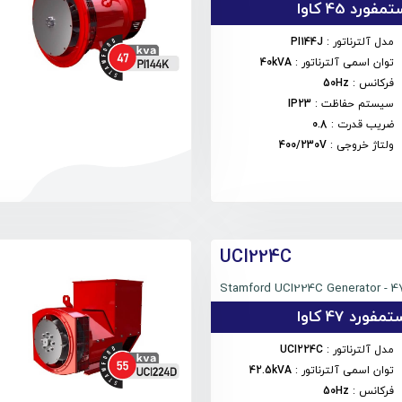
فورد 45 کاوا
مدل آلترناتور
:
PI144J
توان اسمی آلترناتور
:
40kVA
فرکانس
:
50Hz
سیستم حفاظت
:
IP23
ضریب قدرت
:
0.8
ولتاژ خروجی
:
400/230V
UCI224C
Stamford UCI224C Generator - 4
فورد 47 کاوا
مدل آلترناتور
:
UCI224C
توان اسمی آلترناتور
:
42.5kVA
فرکانس
:
50Hz