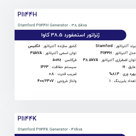
PI144H
Stamford PI144H Generator - 38.5kva
ژنراتور استمفورد 38.5 کاوا
برند آلترناتور
:
Stamford
کشور سازنده آلترناتور
:
انگلیس
مدل آلترناتور
:
PI144H
توان اسمی آلترناتور
:
35kVA
توان اضطراری آلترناتور
:
38.5kVA
فرکانس
:
50Hz
عایق
:
H
سیستم حفاظت
:
IP23
بهره وری
:
81.3%
ضریب قدرت
:
0.8
تعداد بلبرینگ
:
1
ولتاژ خروجی
:
400/230V
PI144K
Stamford PI144K Generator - 47kva