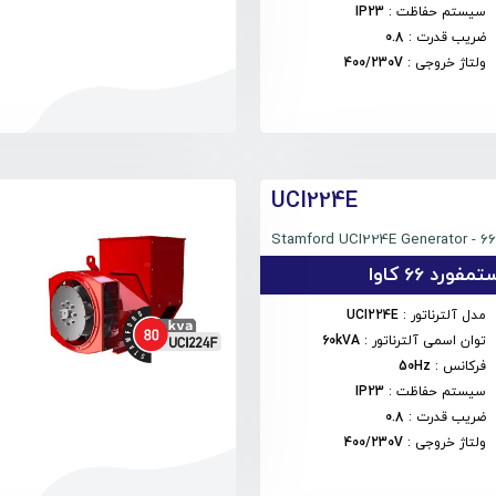
سیستم حفاظت
:
IP23
ضریب قدرت
:
0.8
ولتاژ خروجی
:
400/230V
UCI224E
Stamford UCI224E Generator - 6
فورد 66 کاوا
مدل آلترناتور
:
UCI224E
توان اسمی آلترناتور
:
60kVA
فرکانس
:
50Hz
سیستم حفاظت
:
IP23
ضریب قدرت
:
0.8
ولتاژ خروجی
:
400/230V