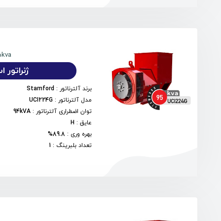
5kva
ژنراتور استم
برند آلترناتور
:
Stamford
مدل آلترناتور
:
UCI224G
توان اضطراری آلترناتور
:
94kVA
عایق
:
H
بهره وری
:
89.8%
تعداد بلبرینگ
:
1