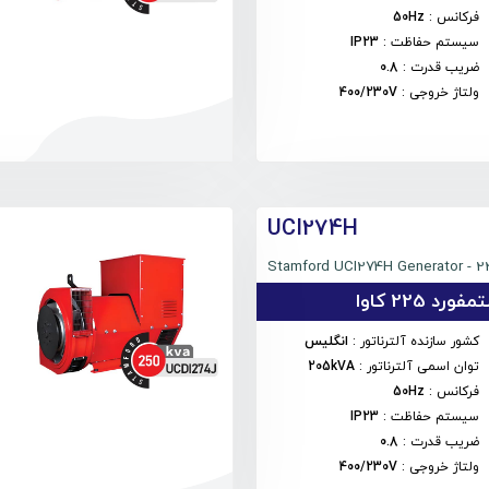
فرکانس
:
50Hz
سیستم حفاظت
:
IP23
ضریب قدرت
:
0.8
ولتاژ خروجی
:
400/230V
UCI274H
Stamford UCI274H Generator - 2
رد 225 کاوا
کشور سازنده آلترناتور
:
انگلیس
توان اسمی آلترناتور
:
205kVA
فرکانس
:
50Hz
سیستم حفاظت
:
IP23
ضریب قدرت
:
0.8
ولتاژ خروجی
:
400/230V