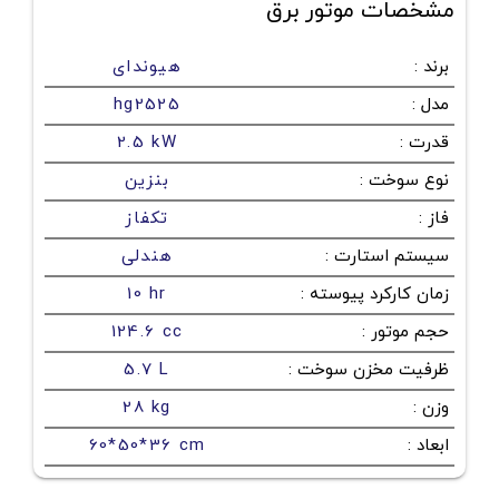
مشخصات موتور برق
برند
:
هیوندای
مدل
:
hg2525
قدرت
:
2.5 kW
نوع سوخت
:
بنزین
فاز
:
تکفاز
سیستم استارت
:
هندلی
زمان کارکرد پیوسته
:
10 hr
حجم موتور
:
124.6 cc
ظرفیت مخزن سوخت
:
5.7 L
وزن
:
28 kg
ابعاد
:
60*50*36 cm