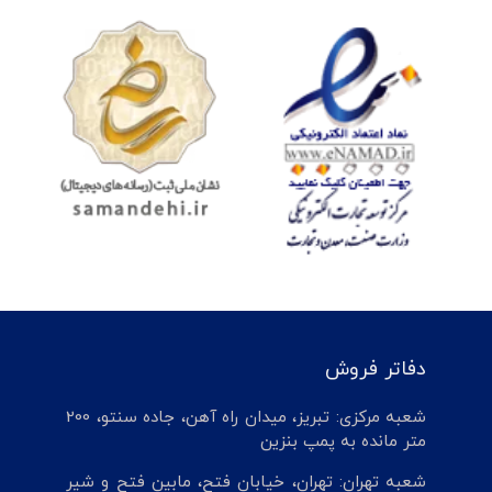
دفاتر فروش
شعبه مرکزی: تبریز، میدان راه آهن، جاده سنتو، 200
متر مانده به پمپ بنزین
شعبه تهران: تهران، خیابان فتح، مابین فتح و شیر