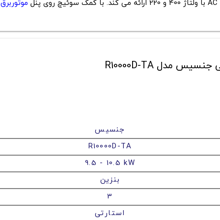
موتوربرق
جنسیس
R10000D-TA
9.5 - 10.5 kW
بنزین
3
استارتی