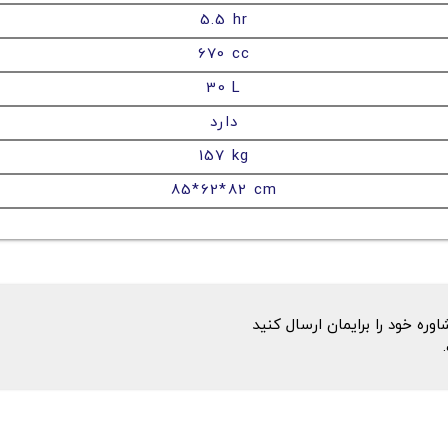
5.5 hr
670 cc
30 L
دارد
157 kg
85*62*82 cm
ه خود را برایمان ارسال کنید