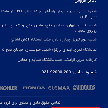
دفاتر فروش
شعبه مرکزی: تبریز، میدان راه آهن، جاده سنتو، 200 م
پمپ بنزین
شعبه تهران: تهران، خیابان فتح، مابین فتح و شیر پاستوریز
روبروی یخچال
شعبه دوم تبریز: چهارراه نادر، جنب ایستگاه آتش نشانی
نمایشگاه تهران: ابتدای بزرگراه شهید متوسلیان، خیابان فتح 5
کارخانه تبریز: قراملک، جنب دانشگاه صنایع و معادن
شماره تماس:
021-92000-200
تمامی حقوق مادی و معنوی برای گروه صنع