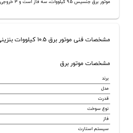
موتور برق جنسیس 9.5 کیلووات، سه فاز است و 3 خروجی AC با ولتاژ 400 و 220 ارائه می کند. با کمک سوئیچ روی پنل
مشخصات فنی موتور برق 10.5 کیلووات بنزینی جنسیس مدل R10000D-TA
مشخصات موتور برق
برند
مدل
قدرت
نوع سوخت
فاز
سیستم استارت