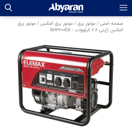
صفحه اصلی
/
موتور برق
/
موتور برق المکس
/
موتور برق
المکس ژاپنی 2.8 کیلووات - SH3200EX