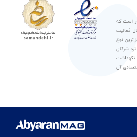
ور است که
صولات از معتبرترین برندهای شناخته شده بین‌المللی را در طول 50 سال فعالیت
‌ترین نوع
نزد شرکای
 نگهداشت
قتصادی آن