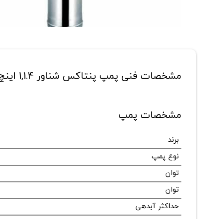
مشخصات فنی پمپ پنتاکس شناور 1,1.4 اینچ مدل 5PES3/5G
مشخصات پمپ
برند
نوع پمپ
توان
توان
حداکثر آبدهی