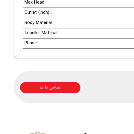
Max Head :
Outlet (inch) :
Body Material :
Impeller Material :
Phase :
تماس با ما