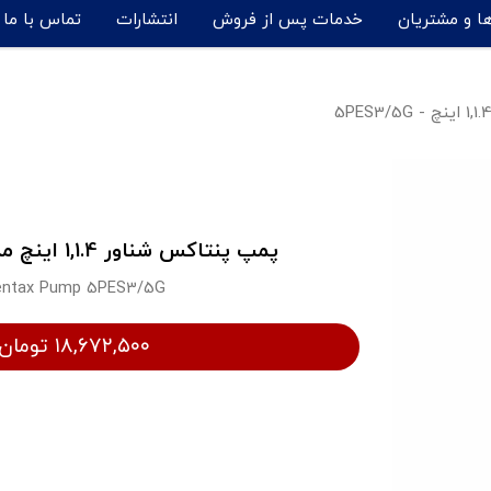
ها و مشتریان
خدمات پس از فروش
انتشارات
تماس با ما
پمپ پنتاکس شناور 1,1.4 اینچ مدل 5PES3/5G
entax Pump 5PES3/5G
۱۸,۶۷۲,۵۰۰ تومان