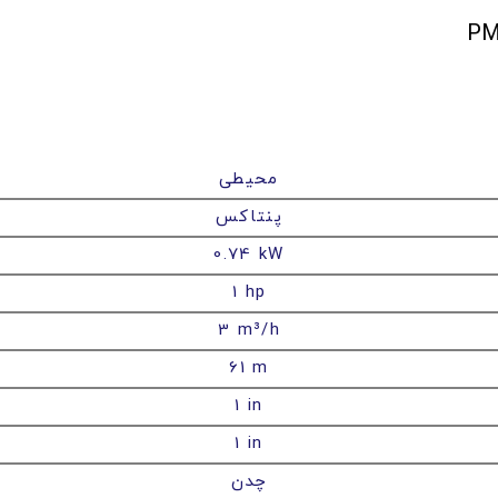
محیطی
پنتاکس
0.74 kW
1 hp
3 m³/h
61 m
1 in
1 in
چدن