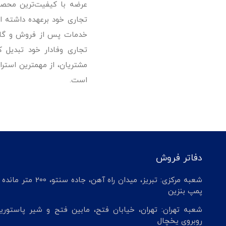
تجاری خود برعهده داشته است
خدمات پس از فروش و گارانت
تجاری وفادار خود تبدیل 
مشتریان، از مهمترین استرا
است.
دفاتر فروش
شعبه مرکزی: تبریز، میدان راه آهن، جاده سنتو، 200 م
پمپ بنزین
شعبه تهران: تهران، خیابان فتح، مابین فتح و شیر پاستوریز
روبروی یخچال