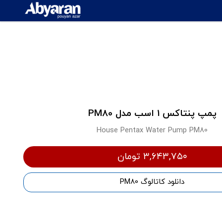
پمپ پنتاکس 1 اسب مدل PM80
House Pentax Water Pump PM80
۳,۶۴۳,۷۵۰ تومان
دانلود کاتالوگ PM80