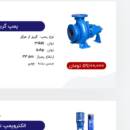
پمپ گریز 
نوع پمپ
:
گریز از مرکز
توان
:
37kW
توان
:
50hp
ارتفاع پمپاژ
:
33.5m
جنس بدنه
:
چدن
۵۹,۱۰۰,۰۰۰ تومان
2
الکتروپمپ شناور