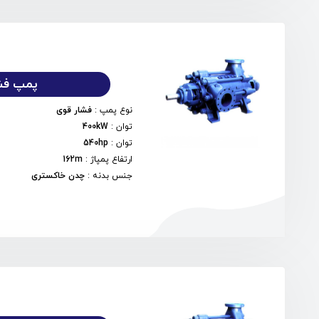
پمپ فشا
نوع پمپ
:
فشار قوی
توان
:
400kW
توان
:
540hp
ارتفاع پمپاژ
:
162m
جنس بدنه
:
چدن خاکستری