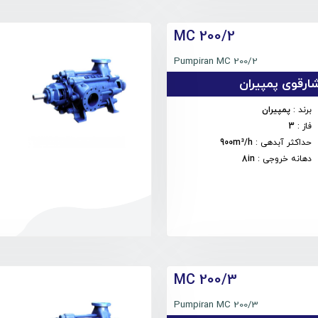
MC 200/2
Pumpiran MC 200/2
رقوی پمپیران
برند
:
پمپیران
فاز
:
3
حداکثر آبدهی
:
900m³/h
دهانه خروجی
:
8in
MC 200/3
Pumpiran MC 200/3