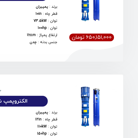
برند
:
پمپیران
قطر چاه
:
10in
توان
:
73.5kW
توان
:
100hp
ارتفاع پمپاژ
:
168m
۶۵۰,۱۵۱,۰۰۰ تومان
جنس بدنه
:
چدن
2
الکتروپمپ شناور
برند
:
پمپیران
قطر چاه
:
12in
توان
:
110kW
توان
:
150hp