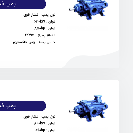
پمپ فشا
نوع پمپ
:
فشار قوی
توان
:
630kW
توان
:
850hp
ارتفاع پمپاژ
:
243m
جنس بدنه
:
چدن خاکستری
پمپ فشا
نوع پمپ
:
فشار قوی
توان
:
800kW
توان
:
1090hp