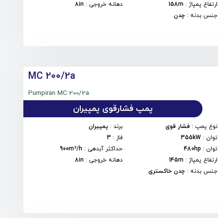
ارتفاع پمپاژ
:
158m
دهانه خروجی
:
8in
جنس بدنه
:
چدن
MC 200/2a
Pumpiran MC 200/2a
پمپ فشارقوی پمپیران
نوع پمپ
:
فشار قوی
برند
:
پمپیران
توان
:
355kW
فاز
:
3
توان
:
480hp
حداکثر آبدهی
:
900m³/h
ارتفاع پمپاژ
:
145m
دهانه خروجی
:
8in
جنس بدنه
:
چدن خاکستری