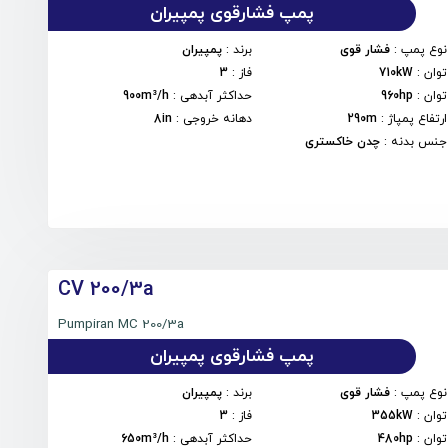
پمپ فشارقوی پمپیران
نوع پمپ
:
فشار قوی
برند
:
پمپیران
توان
:
710kW
فاز
:
3
توان
:
960hp
حداکثر آبدهی
:
900m³/h
ارتفاع پمپاژ
:
290m
دهانه خروجی
:
8in
جنس بدنه
:
چدن خاکستری
CV 200/3a
Pumpiran MC 200/3a
پمپ فشارقوی پمپیران
نوع پمپ
:
فشار قوی
برند
:
پمپیران
توان
:
355kW
فاز
:
3
توان
:
480hp
حداکثر آبدهی
:
650m³/h