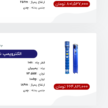
ارتفاع پمپاژ
:
252m
۸۰۱,۵۲۷,۰۰۰ تومان
جنس بدنه
:
چدن
/2
الکتروپمپ شناور
قطر چاه
:
10in
برند
:
پمپیران
توان
:
73.5kW
توان
:
100hp
ارتفاع پمپاژ
:
184m
۶۶۴,۸۲۱,۰۰۰ تومان
جنس بدنه
:
چدن