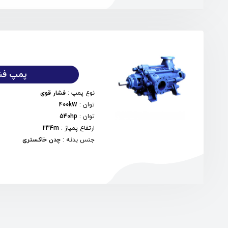
پمپ فشا
نوع پمپ
:
فشار قوی
توان
:
400kW
توان
:
540hp
ارتفاع پمپاژ
:
234m
جنس بدنه
:
چدن خاکستری