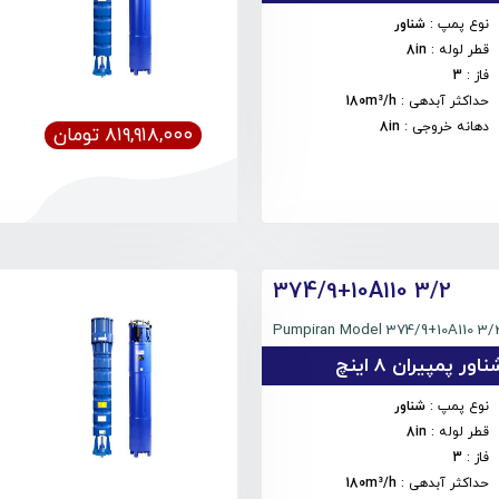
نوع پمپ
:
شناور
قطر لوله
:
8in
فاز
:
3
حداکثر آبدهی
:
180m³/h
دهانه خروجی
:
8in
۸۱۹,۹۱۸,۰۰۰ تومان
374/9+10A110 3/2
Pumpiran Model 374/9+10A110 3/
 پمپیران 8 اینچ
نوع پمپ
:
شناور
قطر لوله
:
8in
فاز
:
3
حداکثر آبدهی
:
180m³/h