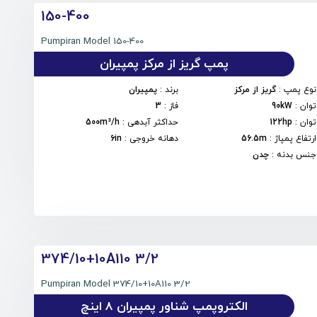
150-400
Pumpiran Model 150-400
پمپ گریز از مرکز پمپیران
نوع پمپ
:
گریز از مرکز
برند
:
پمپیران
توان
:
90kW
فاز
:
3
توان
:
122hp
حداکثر آبدهی
:
500m³/h
ارتفاع پمپاژ
:
56.5m
دهانه خروجی
:
6in
جنس بدنه
:
چدن
374/10+10A110 3/2
Pumpiran Model 374/10+10A110 3/2
الکتروپمپ شناور پمپیران 8 اینچ