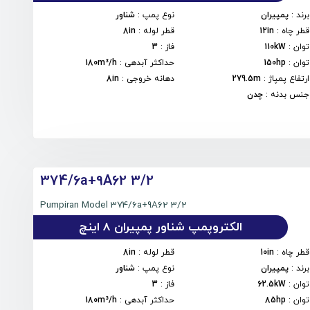
برند
:
پمپیران
نوع پمپ
:
شناور
قطر چاه
:
12in
قطر لوله
:
8in
توان
:
110kW
فاز
:
3
توان
:
150hp
حداکثر آبدهی
:
180m³/h
ارتفاع پمپاژ
:
279.5m
دهانه خروجی
:
8in
جنس بدنه
:
چدن
374/6a+9A62 3/2
Pumpiran Model 374/6a+9A62 3/2
الکتروپمپ شناور پمپیران 8 اینچ
قطر چاه
:
10in
قطر لوله
:
8in
برند
:
پمپیران
نوع پمپ
:
شناور
توان
:
62.5kW
فاز
:
3
توان
:
85hp
حداکثر آبدهی
:
180m³/h