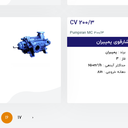
CV 200/3
Pumpiran MC 200/3
رقوی پمپیران
برند
:
پمپیران
فاز
:
3
حداکثر آبدهی
:
650m³/h
دهانه خروجی
:
8in
16
17
›