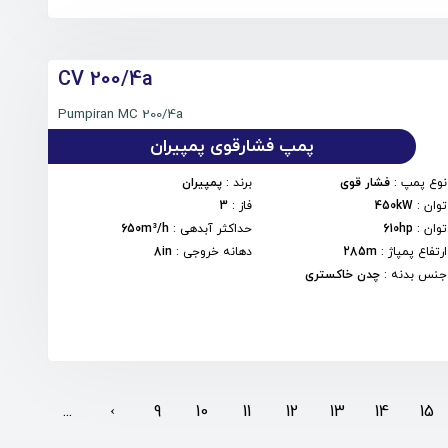
CV 200/4a
Pumpiran MC 200/4a
پمپ فشارقوی پمپیران
نوع پمپ
:
فشار قوی
برند
:
پمپیران
توان
:
450kW
فاز
:
3
توان
:
610hp
حداکثر آبدهی
:
650m³/h
ارتفاع پمپاژ
:
285m
دهانه خروجی
:
8in
جنس بدنه
:
چدن خاکستری
...
‹
9
10
11
12
13
14
15