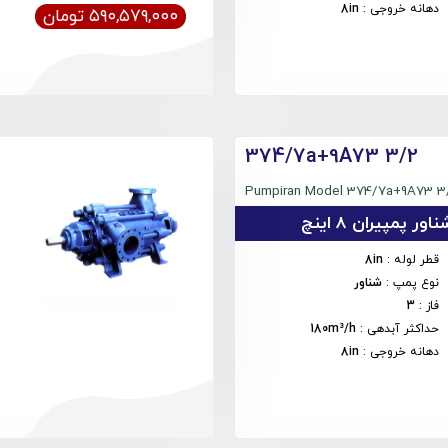
دهانه خروجی
:
8in
۵۹۰,۵۷۹,۰۰۰ تومان
374/7a+9A73 3/2
Pumpiran Model 374/7a+9A73 3
 پمپیران 8 اینچ
قطر لوله
:
8in
نوع پمپ
:
شناور
فاز
:
3
حداکثر آبدهی
:
180m³/h
دهانه خروجی
:
8in