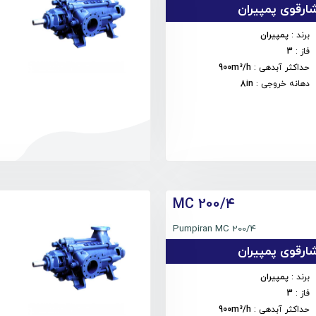
رقوی پمپیران
برند
:
پمپیران
فاز
:
3
حداکثر آبدهی
:
900m³/h
دهانه خروجی
:
8in
MC 200/۴
Pumpiran MC 200/۴
رقوی پمپیران
برند
:
پمپیران
فاز
:
3
حداکثر آبدهی
:
900m³/h