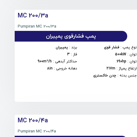
MC 200/3a
Pumpiran MC 200/3a
پمپ فشارقوی پمپیران
نوع پمپ
:
فشار قوی
برند
:
پمپیران
توان
:
500kW
فاز
:
3
توان
:
690hp
حداکثر آبدهی
:
900m³/h
ارتفاع پمپاژ
:
217m
دهانه خروجی
:
8in
جنس بدنه
:
چدن خاکستری
MC 200/۴a
Pumpiran MC 200/۴a