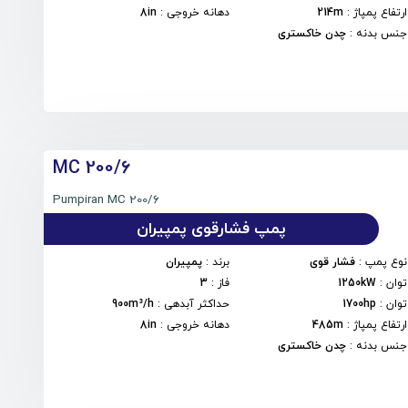
ارتفاع پمپاژ
:
214m
دهانه خروجی
:
8in
جنس بدنه
:
چدن خاکستری
MC 200/۶
Pumpiran MC 200/۶
پمپ فشارقوی پمپیران
نوع پمپ
:
فشار قوی
برند
:
پمپیران
توان
:
1250kW
فاز
:
3
توان
:
1700hp
حداکثر آبدهی
:
900m³/h
ارتفاع پمپاژ
:
485m
دهانه خروجی
:
8in
جنس بدنه
:
چدن خاکستری