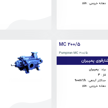
دهانه خروجی
:
8in
MC 200/۵
Pumpiran MC 200/۵
رقوی پمپیران
برند
:
پمپیران
فاز
:
3
حداکثر آبدهی
:
900m³/h
دهانه خروجی
:
8in