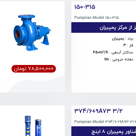
150-315
Pumpiran Model 150-315
از مرکز پمپیران
برند
:
پمپیران
فاز
:
3
حداکثر آبدهی
:
450m³/h
دهانه خروجی
:
6in
۷۸,۵۰۰,۰۰۰ تومان
374/6+9A73 3/2
Pumpiran Model 374/6+9A73 3/
 پمپیران 8 اینچ