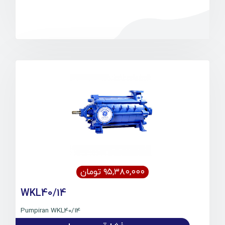
۹۵,۳۸۰,۰۰۰ تومان
WKL40/14
Pumpiran WKL40/14