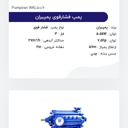
Pumpiran WKL50/6
پمپ فشارقوی پمپیران
برند
:
پمپیران
نوع پمپ
:
فشار قوی
توان
:
5.5kW
فاز
:
3
توان
:
7.5hp
حداکثر آبدهی
:
27m³/h
ارتفاع پمپاژ
:
57m
دهانه خروجی
:
2in
جنس بدنه
:
چدن