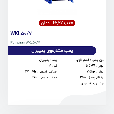
۶۶,۶۷۰,۰۰۰ تومان
WKL50/7
Pumpiran WKL50/7
پمپ فشارقوی پمپیران
نوع پمپ
:
فشار قوی
برند
:
پمپیران
توان
:
5.5kW
فاز
:
3
توان
:
7.5hp
حداکثر آبدهی
:
27m³/h
ارتفاع پمپاژ
:
67m
دهانه خروجی
:
2in
جنس بدنه
:
چدن