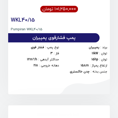
۱۰۱,۲۵۰,۰۰۰ تومان
WKL40/15
Pumpiran WKL40/15
پمپ فشارقوی پمپیران
برند
:
پمپیران
نوع پمپ
:
فشار قوی
توان
:
11kW
فاز
:
3
توان
:
15hp
حداکثر آبدهی
:
12m³/h
ارتفاع پمپاژ
:
158m
دهانه خروجی
:
2in
جنس بدنه
:
چدن خاکستری