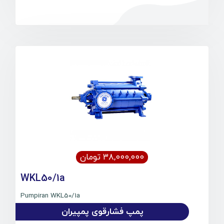
۳۸,۰۰۰,۰۰۰ تومان
WKL50/1a
Pumpiran WKL50/1a
پمپ فشارقوی پمپیران