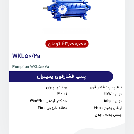
۴۳,۰۰۰,۰۰۰ تومان
WKL50/2a
Pumpiran WKL50/2a
پمپ فشارقوی پمپیران
نوع پمپ
:
فشار قوی
برند
:
پمپیران
توان
:
11kW
فاز
:
3
توان
:
15hp
حداکثر آبدهی
:
49m³/h
ارتفاع پمپاژ
:
66m
دهانه خروجی
:
2in
جنس بدنه
:
چدن