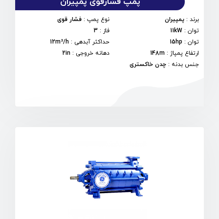
پمپ فشارقوی پمپیران
برند
:
پمپیران
نوع پمپ
:
فشار قوی
توان
:
11kW
فاز
:
3
توان
:
15hp
حداکثر آبدهی
:
12m³/h
ارتفاع پمپاژ
:
148m
دهانه خروجی
:
2in
جنس بدنه
:
چدن خاکستری