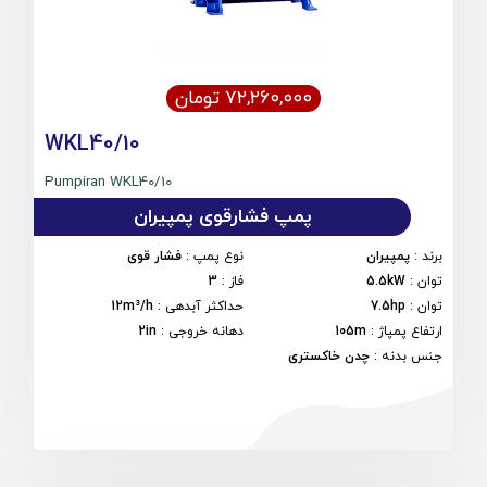
۷۲,۲۶۰,۰۰۰ تومان
WKL40/10
Pumpiran WKL40/10
پمپ فشارقوی پمپیران
برند
:
پمپیران
نوع پمپ
:
فشار قوی
توان
:
5.5kW
فاز
:
3
توان
:
7.5hp
حداکثر آبدهی
:
12m³/h
ارتفاع پمپاژ
:
105m
دهانه خروجی
:
2in
جنس بدنه
:
چدن خاکستری