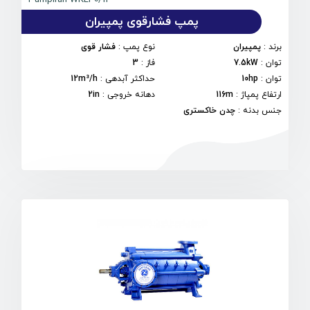
پمپ فشارقوی پمپیران
برند
:
پمپیران
نوع پمپ
:
فشار قوی
توان
:
7.5kW
فاز
:
3
توان
:
10hp
حداکثر آبدهی
:
12m³/h
ارتفاع پمپاژ
:
116m
دهانه خروجی
:
2in
جنس بدنه
:
چدن خاکستری