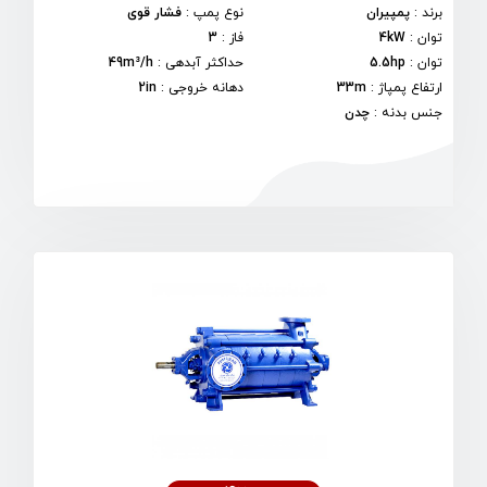
برند
:
پمپیران
نوع پمپ
:
فشار قوی
توان
:
4kW
فاز
:
3
توان
:
5.5hp
حداکثر آبدهی
:
49m³/h
ارتفاع پمپاژ
:
33m
دهانه خروجی
:
2in
جنس بدنه
:
چدن