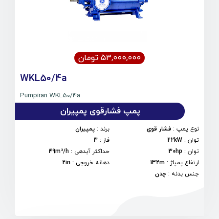
۵۳,۰۰۰,۰۰۰ تومان
WKL50/4a
Pumpiran WKL50/4a
پمپ فشارقوی پمپیران
نوع پمپ
:
فشار قوی
برند
:
پمپیران
توان
:
22kW
فاز
:
3
توان
:
30hp
حداکثر آبدهی
:
49m³/h
ارتفاع پمپاژ
:
132m
دهانه خروجی
:
2in
جنس بدنه
:
چدن