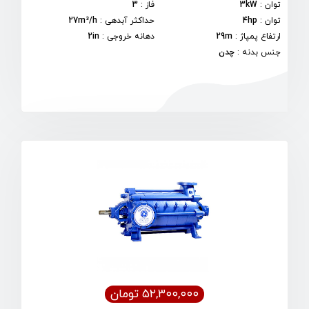
توان
:
3kW
فاز
:
3
توان
:
4hp
حداکثر آبدهی
:
27m³/h
ارتفاع پمپاژ
:
29m
دهانه خروجی
:
2in
جنس بدنه
:
چدن
۵۲,۳۰۰,۰۰۰ تومان