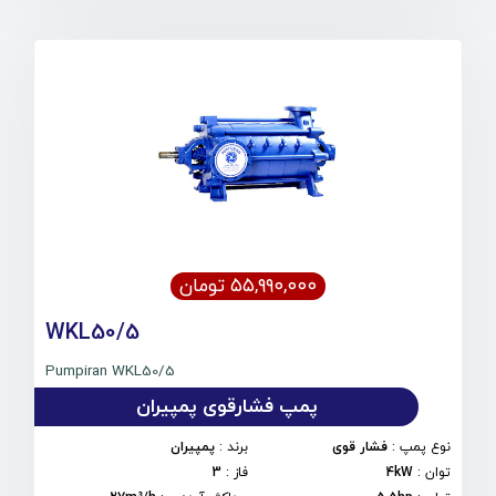
۵۵,۹۹۰,۰۰۰ تومان
WKL50/5
Pumpiran WKL50/5
پمپ فشارقوی پمپیران
نوع پمپ
:
فشار قوی
برند
:
پمپیران
توان
:
4kW
فاز
:
3