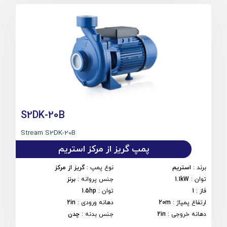
S2DK-20B
Stream S2DK-20B
پمپ گریز از مرکز استریم
برند
:
استریم
نوع پمپ
:
گریز از مرکز
توان
:
1.1kW
جنس پروانه
:
برنز
فاز
:
1
توان
:
1.5hp
ارتفاع پمپاژ
:
20m
دهانه ورودی
:
2in
دهانه خروجی
:
2in
جنس بدنه
:
چدن