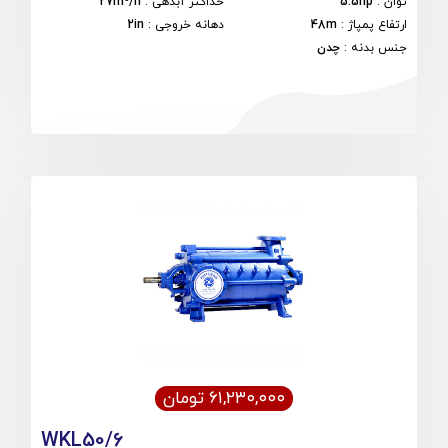
توان
:
5.5hp
حداکثر آبدهی
:
27m³/h
ارتفاع پمپاژ
:
48m
دهانه خروجی
:
2in
جنس بدنه
:
چدن
۶۱,۲۳۰,۰۰۰ تومان
WKL50/6