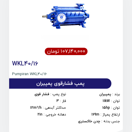
۱۰۷,۱۴۰,۰۰۰ تومان
WKL40/16
Pumpiran WKL40/16
پمپ فشارقوی پمپیران
برند
:
پمپیران
نوع پمپ
:
فشار قوی
توان
:
11kW
فاز
:
3
توان
:
15hp
حداکثر آبدهی
:
12m³/h
ارتفاع پمپاژ
:
169m
دهانه خروجی
:
2in
جنس بدنه
:
چدن خاکستری