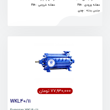
دهانه ورودی
:
2in
دهانه خروجی
:
2in
جنس بدنه
:
چدن
۷۷,۹۳۰,۰۰۰ تومان
WKL40/11
Pumpiran WKL40/11