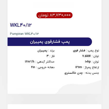
۸۳,۷۳۰,۰۰۰ تومان
WKL40/12
Pumpiran WKL40/12
پمپ فشارقوی پمپیران
نوع پمپ
:
فشار قوی
برند
:
پمپیران
توان
:
7.5kW
فاز
:
3
توان
:
10hp
حداکثر آبدهی
:
12m³/h
ارتفاع پمپاژ
:
126m
دهانه خروجی
:
2in
جنس بدنه
:
چدن خاکستری