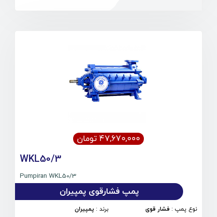
۴۷,۶۷۰,۰۰۰ تومان
WKL50/3
Pumpiran WKL50/3
پمپ فشارقوی پمپیران
نوع پمپ
:
فشار قوی
برند
:
پمپیران