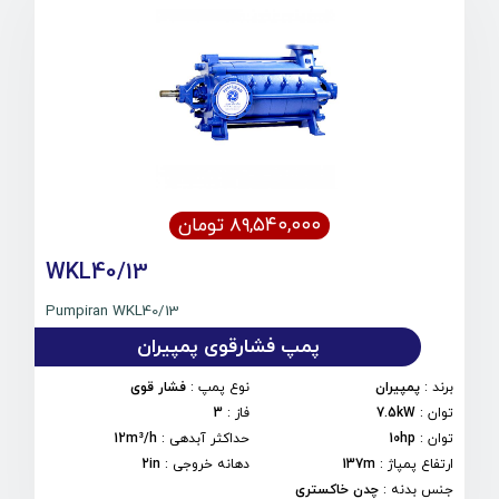
۸۹,۵۴۰,۰۰۰ تومان
WKL40/13
Pumpiran WKL40/13
پمپ فشارقوی پمپیران
برند
:
پمپیران
نوع پمپ
:
فشار قوی
توان
:
7.5kW
فاز
:
3
توان
:
10hp
حداکثر آبدهی
:
12m³/h
ارتفاع پمپاژ
:
137m
دهانه خروجی
:
2in
جنس بدنه
:
چدن خاکستری