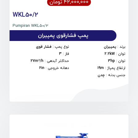
۴۲,۰۰۰,۰۰۰ تومان
WKL50/2
Pumpiran WKL50/2
پمپ فشارقوی پمپیران
برند
:
پمپیران
نوع پمپ
:
فشار قوی
توان
:
2.2kW
فاز
:
3
توان
:
3hp
حداکثر آبدهی
:
27m³/h
ارتفاع پمپاژ
:
19m
دهانه خروجی
:
2in
جنس بدنه
:
چدن