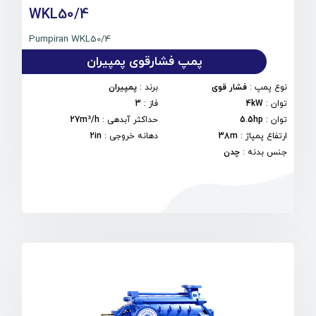
WKL50/4
Pumpiran WKL50/4
پمپ فشارقوی پمپیران
نوع پمپ
:
فشار قوی
برند
:
پمپیران
توان
:
4kW
فاز
:
3
توان
:
5.5hp
حداکثر آبدهی
:
27m³/h
ارتفاع پمپاژ
:
38m
دهانه خروجی
:
2in
جنس بدنه
:
چدن