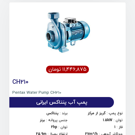
۱۱,۴۴۶,۸۷۵ تومان
CH210
Pentax Water Pump CH210
پمپ آب پنتاکس ایرانی
نوع پمپ
:
گریز از مرکز
برند
:
پنتاکس
توان
:
1.5kW
جنس پروانه
:
برنز
فاز
:
1
توان
:
2hp
حداکثر آبدهی
:
27m³/h
ارتفاع پمپاژ
:
25.9m