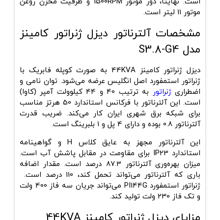
است. نهایتاً، دور موتور 1500RPM و ظرفیت مخزن روغن
موتور 11 لیتر است.
مشخصات آلترناتور دیزل ژنراتور کامینز
مدل S3.8-G4
دیزل ژنراتور کامینز 44KVA به صورت کوپله فابریک با
ژنراتور استمفورد اصل انگلیس عرضه می‌شود. توان نامی و
اضطراری
ژنراتور
به ترتیب 40 و 44 کیلوولت آمپر (کاوا)
است. این آلترناتور با فرکانس استاندارد 50 هرتز مناسب
برای شبکه برق شهری ایران کار می‌کند. ضریب قدرت
آلترناتور 0.8 بوده و دارای 4 پل و 1 بلبرینگ است.
این آلترناتور مجهز به عایق کلاس H و گواهینامه
استاندارد IP23 برای مقاومت در مقابل پاشش آب است.
میزان بهره‌وری آلترناتور 87.3 درصد است. مقدار اضافه
باری که آلترناتور می‌تواند تحمل کند، 110 درصد است.
ژنراتور استمفورد PI144G می‌تواند جریان سه فاز 400 ولت
و تک فاز 230 ولت تولید کند.
مزایای دیزل ژنراتور کامینز 44KVA