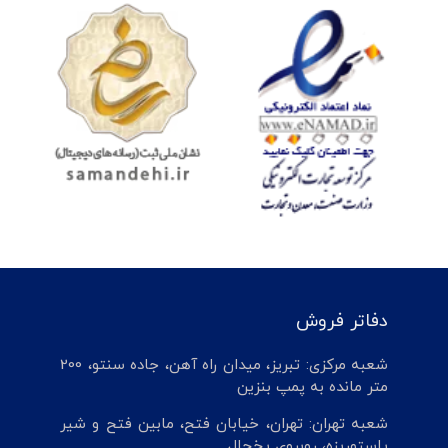
دفاتر فروش
شعبه مرکزی: تبریز، میدان راه آهن، جاده سنتو، 200
متر مانده به پمپ بنزین
شعبه تهران: تهران، خیابان فتح، مابین فتح و شیر
پاستوریزه، روبروی یخچال