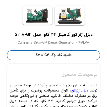
دیزل ژنراتور کامینز 44 کاوا مدل S3.8-G4
Cummins S3.8-G4 Diesel-Generator - 44kVA
دانلود کاتالوگ S3.8-G4
توضیحات محصول
کامینز به عنوان یکی از برندهای پرآوازه در عرصه طراحی و
تولید
دیزل ژنراتور
، انواع محصولات پرقدرت را برای تأمین
برق در مصارف مختلف خانگی، صنعتی و نیروگاهی عرضه
می‌کند. دیزل ژنراتور کامینز 44 کاوا که در دسته دیزل
ژنراتور کوچک و سبک‌کار جای می‌گیرد، گزینه مناسبی برای