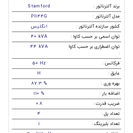
برند آلترناتور
:
Stamford
مدل آلترناتور
:
PI144G
کشور سازنده آلترناتور
:
انگلیس
توان اسمی بر حسب کاوا
:
40 kVA
توان اضطراری بر حسب کاوا
44 kVA
:
فرکانس
:
50 Hz
عایق
:
H
بهره وری
:
87.3 %
اضافه بار
:
110 %
ضریب قدرت
:
0.8
تعداد پل
:
4
تعداد بلبرینگ
:
1