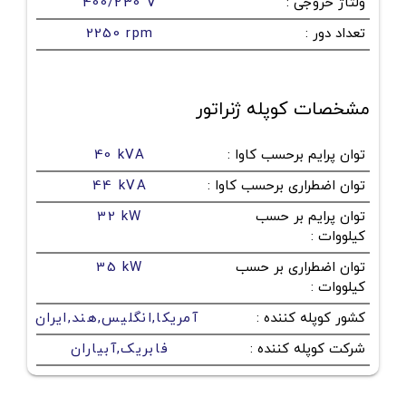
ولتاژ خروجی
:
400/230 V
تعداد دور
:
2250 rpm
مشخصات کوپله ژنراتور
توان پرایم برحسب کاوا
:
40 kVA
توان اضطراری برحسب کاوا
:
44 kVA
توان پرایم بر حسب
32 kW
کیلووات
:
توان اضطراری بر حسب
35 kW
کیلووات
:
کشور کوپله کننده
:
آمریکا,انگلیس,هند,ایران
شرکت کوپله کننده
:
فابریک,آبیاران