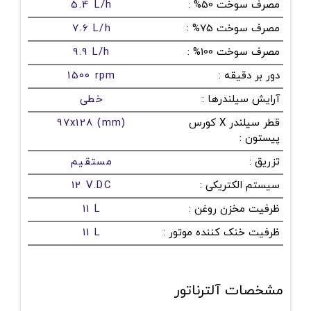
مصرف سوخت 50%
:
5.4 L/h
مصرف سوخت 75%
:
7.6 L/h
مصرف سوخت 100%
:
9.9 L/h
دور بر دقیقه
:
1500 rpm
آرایش سیلندرها
:
خطی
قطر سیلندر X کورس
97x128 (mm)
پیستون
:
تزریق
:
مستقیم
سیستم الکتریکی
:
12 V.DC
ظرفیت مخزن روغن
:
11 L
ظرفیت خنک کننده موتور
:
11 L
مشخصات آلترناتور