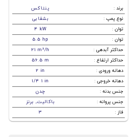
برند
:
پنتاکس
نوع پمپ
:
بشقابی
توان
:
4 kW
توان
:
5.5 hp
حداکثر آبدهی
:
21 m³/h
حداکثر ارتفاع
:
56.5 m
دهانه ورودی
:
2 in
دهانه خروجی
:
1/4 1 in
جنس بدنه
:
چدن
جنس پروانه
:
باکالیت, برنز
فاز
:
3