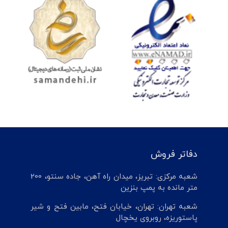
دفاتر فروش
شعبه مرکزی: تبریز، میدان راه آهن، جاده سنتو، 200
متر مانده به پمپ بنزین
شعبه تهران: تهران، خیابان فتح، مابین فتح و شیر
پاستوریزه، روبروی یخچال