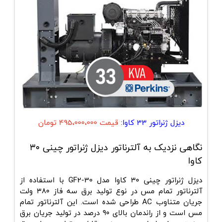
دیزل ژنراتور 33 کاوا
:
قیمت 495،000،000 تومان
نگاهی نزدیک به آلترناتور دیزل ژنراتور چینی ۳۰
کاوا
دیزل ژنراتور چینی ۳۰ کاوا مدل GF2-30 با استفاده از
آلترناتور تمام مس در نوع تولید برق سه فاز ۳۸۰ ولت
جریان متناوب AC طراحی شده است. این آلترناتور تمام
مس است و از راندمان بالای ۹۰ درصد در تولید جریان برق