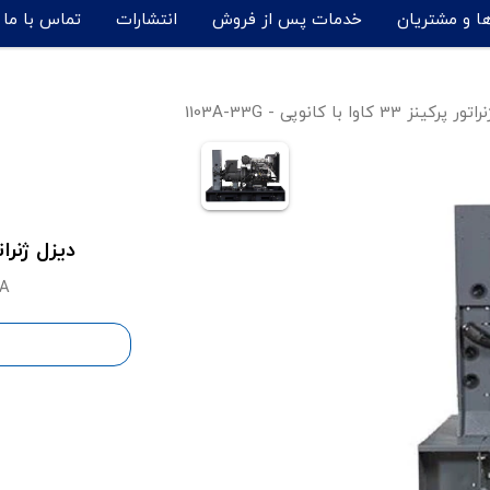
ها و مشتریان
خدمات پس از فروش
انتشارات
تماس با ما
ینز 33 کاوا با کانوپی - 1103A-33G
دیزل ژنراتور پرکینز 33 کا
VA