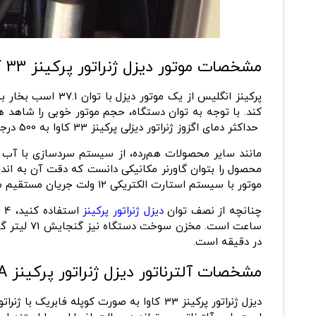
مشخصات موتور دیزل ژنراتور پرکینز 33 کاوا
پرکینز انگلیس
حداکثر دمای اگزوز ژنراتور دیزلی پرکینز 33 کاوا به 500 درجه سانتی‌گراد می‌رسد. ظرفیت مخزن روغن موتور 8.3 لیتر و وزن خشک دستگاه 412 کیلوگرم است.
محصول را بتوان گاورنر مکانیکی دانست که دقت آن به انداز
موتور با سیستم استارت الکتریکی 12 ولت جریان مستقیم صورت می‌گیرد.
چنانچه از نصف توان
دیزل ژنراتور پرکینز
در دقیقه است.
مشخصات آلترناتور دیزل ژنراتور پرکینز 33KVA