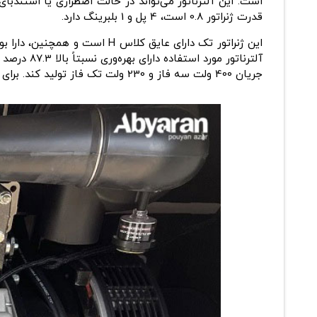
قدرت ژنراتور 0.8 است، 4 پل و 1 بلبرینگ دارد.
این ژنراتور تک دارای عایق کلاس H است و همچنین، دارا بودن گواهینامه استاندارد IP23 محافظت از
جریان 400 ولت سه فاز و 230 ولت تک فاز تولید کند. برای مشاهده کامل