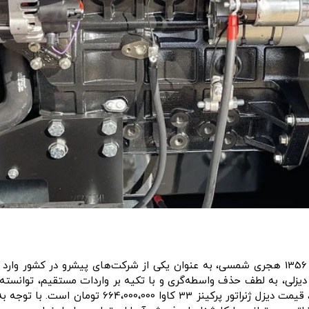
گروه صنعتی آبیاران پویان آذر با آغاز فعالیت خود از سال 1356 هجری شمسی، به عنوان یکی از 
دیزلی، به لطف حذف واسطه‌گری و با تکیه بر واردات مستقیم، توانسته ا
بردارد. در زمان نگارش این مطلب (مورخه 1403/5/3)،