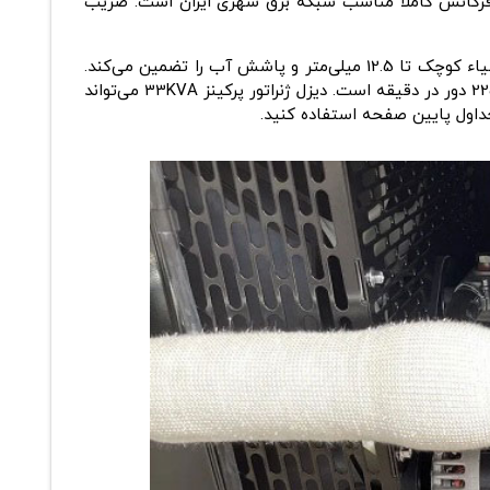
ستندبای 33 کاوا توان تولید کند و با فرکانس عادی 50 هرتز کار می‌کند. این فرکانس کاملاً مناسب شبکه برق شهری ایران است. ضریب
در مقابل ورود اشیاء کوچک تا 12.5 میلی‌متر و پاشش آب را تضمین می‌کند.
آلترناتور مورد استفاده دارای بهره‌وری نسبتاً بالا 87.3 درصد است و می‌تواند اضافه بار تا 110 درصد را تحمل کند. تعداد دور ژنراتور 2250 دور در دقیقه است. دیزل ژنراتور پرکینز 33KVA می‌تواند
جداول پایین صفحه استفاده کنید.