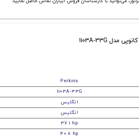
اتور
، می‌توانید با کارشناسان فروش آبیاران تماس حاصل نمایید.
Perkins
1103A-33G
انگلیس
انگلیس
37.1 hp
40.8 hp