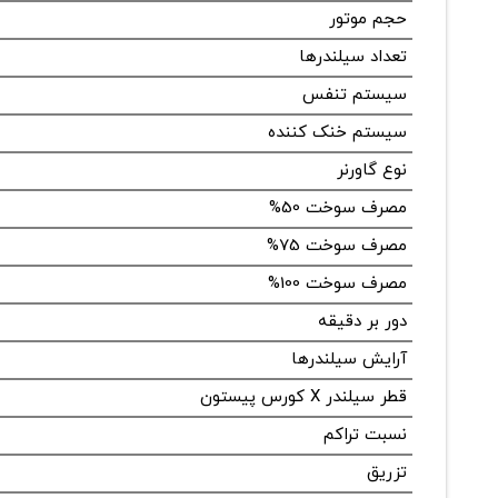
حجم موتور
تعداد سیلندرها
سیستم تنفس
سیستم خنک کننده
نوع گاورنر
مصرف سوخت 50%
مصرف سوخت 75%
مصرف سوخت 100%
دور بر دقیقه
آرایش سیلندرها
قطر سیلندر X کورس پیستون
نسبت تراکم
تزریق