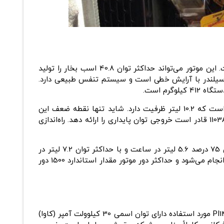
از یک موتور دیزل با توان 37.1 اسب بخار به عنوان قلب تپنده در این محصول دیزل ژنراتور خود استفاده کرده است. این موتور می‌تواند حداکثر توان 40.8 اسب بخار را تولید
 با توجه به توان دستگاه، حجم موتور خوبی را شاهد هستیم و ظرفیت آن 3.3 لیتر است. همچنین، این دیزل موتور دارای 3 سیلندر با آرایش خطی است و سیستم تنفس طبیعی دارد.
مانند سایر محصولات هم‌رده، از سیستم سردسازی با آب جهت دفع حرارت موتور در دیزل ژنراتور پرکینز 33 کاوا استفاده شده است که 10.2 لیتر ظرفیت دارد. شاید تنها نقطه ضعف این
قادر است خروجی توان پایداری را ارائه دهد. راه‌اندازی
استفاده کنید، 4 لیتر به ازای هر ساعت کارکرد سوخت می‌سوزاند. مصرف سوخت با توان 75 درصد 5.6 لیتر در ساعت و با حداکثر توان 7.2 لیتر در
ساعت است. مخزن سوخت دستگاه نیز گنجایش 71 لیتر گازوئیل را دارد. تزریق و تأمین سوخت توسط سیستم انژکتوری مستقیم انجام می‌شود و حداکثر دور موتور مقدار استاندارد 1500 دور
دیزل ژنراتور پرکینز 33 کاوا به صورت کوپله فابریک با ژنراتور استمفورد انگلیس توسط آبیاران عرضه می‌شود. ژنراتور استمفورد PI144G مورد استفاده دارای توان اسمی 30 کیلوولت آمپر (کاوا)