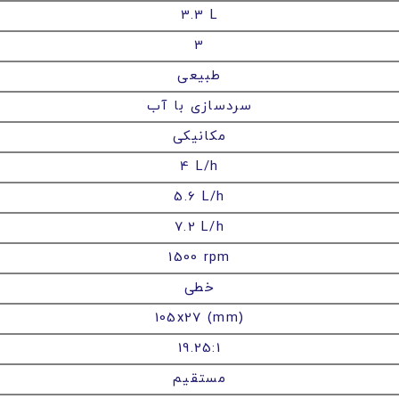
3.3 L
3
طبیعی
سردسازی با آب
مکانیکی
4 L/h
5.6 L/h
7.2 L/h
1500 rpm
خطی
105x27 (mm)
19.25:1
مستقیم