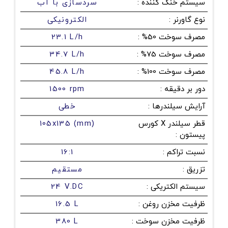
سیستم خنک کننده
:
سردسازی با آب
نوع گاورنر
:
الکترونیکی
مصرف سوخت 50%
:
23.1 L/h
مصرف سوخت 75%
:
34.7 L/h
مصرف سوخت 100%
:
45.8 L/h
دور بر دقیقه
:
1500 rpm
آرایش سیلندرها
:
خطی
قطر سیلندر X کورس
105x135 (mm)
پیستون
:
نسبت تراکم
:
16:1
تزریق
:
مستقیم
سیستم الکتریکی
:
24 V.DC
ظرفیت مخزن روغن
:
16.5 L
ظرفیت مخزن سوخت
:
380 L