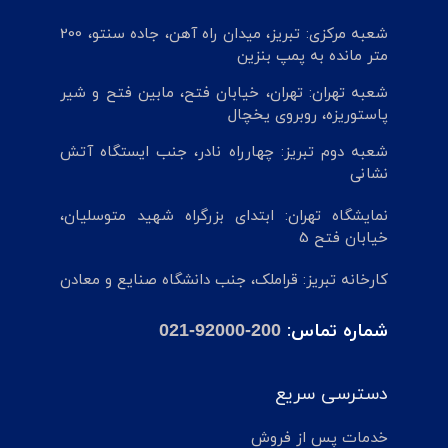
شعبه مرکزی: تبریز، میدان راه آهن، جاده سنتو، 200
متر مانده به پمپ بنزین
شعبه تهران: تهران، خیابان فتح، مابین فتح و شیر
پاستوریزه، روبروی یخچال
شعبه دوم تبریز: چهارراه نادر، جنب ایستگاه آتش
نشانی
نمایشگاه تهران: ابتدای بزرگراه شهید متوسلیان،
خیابان فتح 5
کارخانه تبریز: قراملک، جنب دانشگاه صنایع و معادن
شماره تماس:
021-92000-200
دسترسی سریع
خدمات پس از فروش