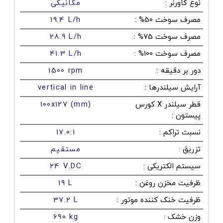
نوع گاورنر
:
مکانیکی
مصرف سوخت 50%
:
19.4 L/h
مصرف سوخت 75%
:
28.9 L/h
مصرف سوخت 100%
:
41.3 L/h
دور بر دقیقه
:
1500 rpm
آرایش سیلندرها
:
vertical in line
قطر سیلندر X کورس
100x127 (mm)
پیستون
:
نسبت تراکم
:
17.0:1
تزریق
:
مستقیم
سیستم الکتریکی
:
24 V.DC
ظرفیت مخزن روغن
:
19 L
ظرفیت خنک کننده موتور
:
37.2 L
وزن خشک
:
690 kg