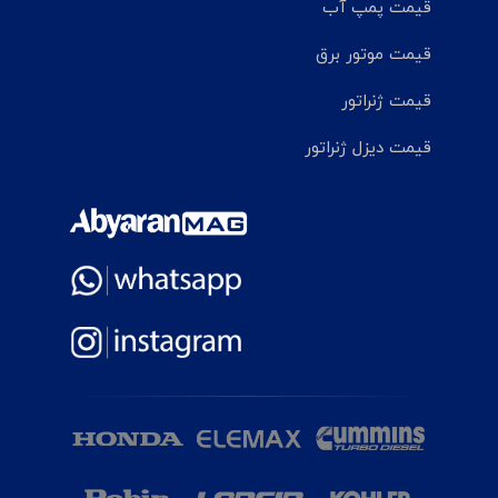
قیمت پمپ آب
قیمت موتور برق
قیمت ژنراتور
قیمت دیزل ژنراتور