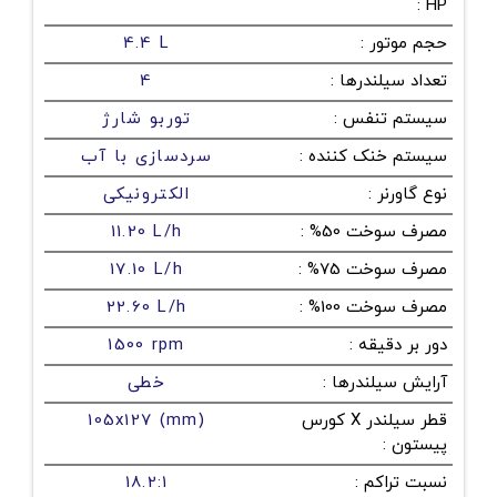
:
HP
حجم موتور
:
4.4 L
تعداد سیلندرها
:
4
سیستم تنفس
:
توربو شارژ
سیستم خنک کننده
:
سردسازی با آب
نوع گاورنر
:
الکترونیکی
مصرف سوخت 50%
:
11.20 L/h
مصرف سوخت 75%
:
17.10 L/h
مصرف سوخت 100%
:
22.60 L/h
دور بر دقیقه
:
1500 rpm
آرایش سیلندرها
:
خطی
قطر سیلندر X کورس
105x127 (mm)
پیستون
:
نسبت تراکم
:
18.2:1