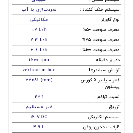
سیستم خنک کننده
:
سردسازی با آب
نوع گاورنر
:
مکانیکی
مصرف سوخت 50%
:
1.7 L/h
مصرف سوخت 75%
:
2.3 L/h
مصرف سوخت 100%
:
3.6 L/h
دور بر دقیقه
:
1500 rpm
آرایش سیلندرها
:
vertical in line
قطر سیلندر X کورس
77x81 (mm)
پیستون
:
نسبت تراکم
:
23:1
تزریق
:
غیر مستقیم
سیستم الکتریکی
:
12 V.DC
ظرفیت مخزن روغن
:
4.9 L