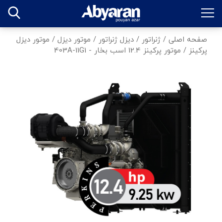
صفحه اصلی
/
ژنراتور
/
دیزل ژنراتور
/
موتور دیزل
/
موتور دیزل
پرکینز
/
موتور پرکینز 12.4 اسب بخار - 403A-11G1