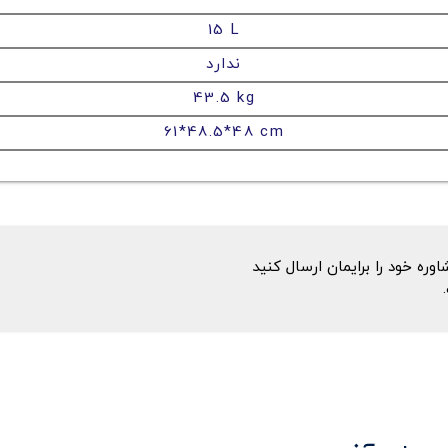
15 L
ندارد
43.5 kg
61*48.5*48 cm
ه خود را برایمان ارسال کنید