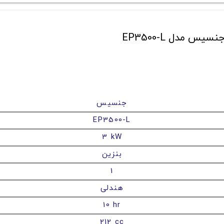
جنسیس
EP3500-L
3 kW
بنزین
1
هندلی
10 hr
212 cc