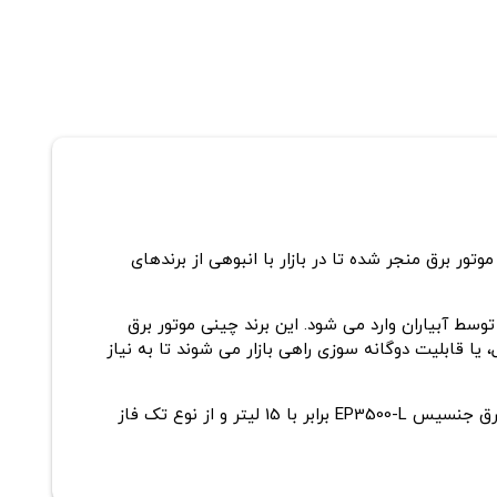
 موتور برق منجر شده تا در بازار با انبوهی از برندهای
 یا همان Gensis برندی است که به صورت اختصاصی توسط آبیاران وارد می شود. این برند چینی موتور برق
 یا قابلیت دوگانه سوزی راهی بازار می شوند تا به نیاز
موتور برق جنسیس مدل EP3500-L دارای سیستم استارت هندلی است و وزن آن به 43.5 کیلوگرم می رسد. مخزن سوخت موتور برق جنسیس EP3500-L برابر با 15 لیتر و از نوع تک فاز