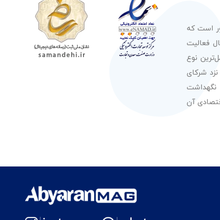
ور است که
صولات از معتبرترین برندهای شناخته شده بین‌المللی را در طول 50 سال فعالیت
‌ترین نوع
نزد شرکای
 نگهداشت
قتصادی آن