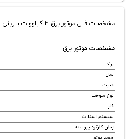
مشخصات فنی موتور برق 3 کیلووات بنزینی جنسیس مدل EP3500-L
مشخصات موتور برق
برند
مدل
قدرت
نوع سوخت
فاز
سیستم استارت
زمان کارکرد پیوسته
حجم موتور