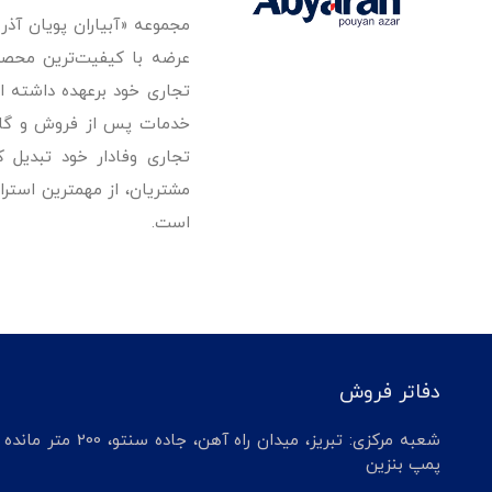
مجموعه «آبیاران پویان آذ
تجاری خود برعهده داشته است
خدمات پس از فروش و گارانت
تجاری وفادار خود تبدیل 
مشتریان، از مهمترین استرا
است.
دفاتر فروش
شعبه مرکزی: تبریز، میدان راه آهن، جاده سنتو، 200 م
پمپ بنزین