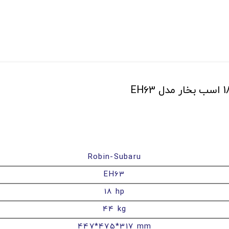
Robin-Subaru
EH63
18 hp
44 kg
447*475*317 mm