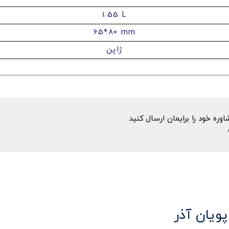
1.55 L
65*80 mm
ژاپن
ه خود را برایمان ارسال کنید
پویان آذر