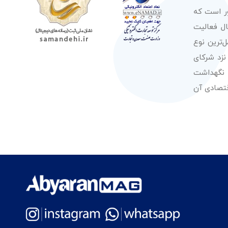
ور است که
صولات از معتبرترین برندهای شناخته شده بین‌المللی را در طول 50 سال فعالیت
‌ترین نوع
نزد شرکای
 نگهداشت
قتصادی آن