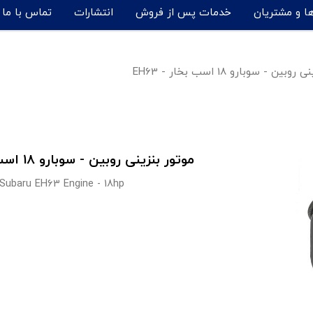
ها و مشتریان
خدمات پس از فروش
انتشارات
تماس با ما
بین - سوبارو 18 اسب بخار - EH63
موتور بنزینی روبین - سوبارو 18 اسب بخار مدل EH63
-Subaru EH63 Engine - 18hp