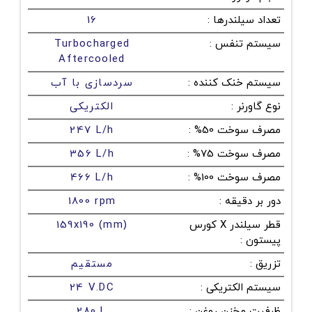
تعداد سیلندرها
:
16
سیستم تنفس
:
Turbocharged
Aftercooled
سیستم خنک کننده
:
سردسازی با آب
نوع گاورنر
:
الکتریکی
مصرف سوخت 50%
:
247 L/h
مصرف سوخت 75%
:
356 L/h
مصرف سوخت 100%
:
466 L/h
دور بر دقیقه
:
1800 rpm
قطر سیلندر X کورس
159x190 (mm)
پیستون
:
تزریق
:
مستقیم
سیستم الکتریکی
:
24 V.DC
ظرفیت مخزن روغن
:
280 L