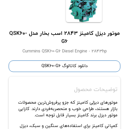
موتور دیزل کامینز 2843 اسب بخار مدل QSK60-
G6
Cummins QSK60-G6 Diesel Engine - 2843hp
دانلود کاتالوگ QSK60-G6
توضیحات محصول
موتورهای دیزلی کامینز که جزو پرفروش‌ترین محصولات
بازار هستند، طراحی خوب و منحصربه‌فردی دارند. کارایی
موتور دیزل برند کامینز بسیار قابل توجه است.
کمپانی کامینز برای استفاده‌های سنگین و سبک، دیزل