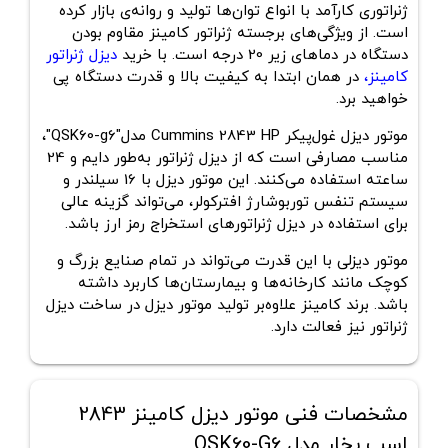
ژنراتوری کارآمد با انواع توان‌ها تولید و روانه‌ی بازار کرده
است. از ویژگی‌های برجسته ژنراتور کامینز مقاوم بودن
دستگاه در دماهای زیر 20 درجه است. با خرید
دیزل ژنراتور
کامینز
،
در همان ابتدا به کیفیت بالا و قدرت دستگاه پی
خواهید برد.
موتور دیزل غول‌پیکر Cummins 2843 HP مدل"QSK60-g6"،
مناسب مصارفی است که از دیزل ژنراتور به‌طور دایم و 24
ساعته استفاده می‌کنند. این موتور دیزل با 16 سیلندر و
سیستم تنفس توربوشارژ افترکولر، می‌تواند گزینه‌ عالی
برای استفاده در دیزل ژنراتورهای استخراج رمز ارز باشد.
موتور دیزلی با این قدرت می‌تواند در تمام صنایع بزرگ و
کوچک مانند کارخانه‌ها و بیمارستان‌ها کاربرد داشته
باشد. برند کامینز علاوه‌بر تولید موتور دیزل در ساخت دیزل
ژنراتور نیز فعالت دارد.
مشخصات فنی موتور دیزل کامینز 2843
اسب بخار مدل QSK60-G6