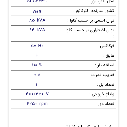
مدل آلترناتور
:
SLG224G
کشور سازنده آلترناتور
:
چین
توان اسمی بر حسب کاوا
:
85 kVA
توان اضطراری بر حسب کاوا
94 kVA
:
فرکانس
:
50 Hz
عایق
:
H
اضافه بار
:
110 %
ضریب قدرت
:
0.8
تعداد پل
:
4
ولتاژ خروجی
:
400/230 V
تعداد دور
:
2250 rpm