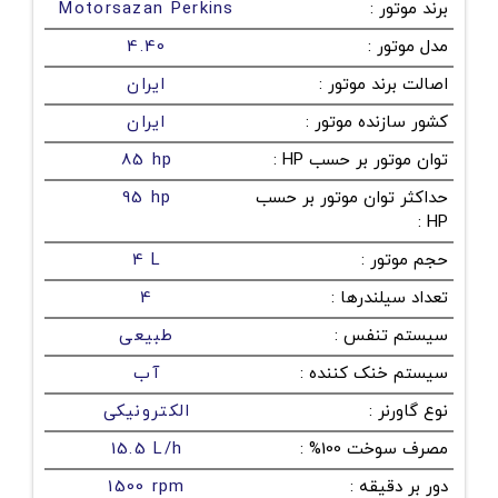
برند موتور
:
Motorsazan Perkins
مدل موتور
:
4.40
اصالت برند موتور
:
ایران
کشور سازنده موتور
:
ایران
توان موتور بر حسب HP
:
85 hp
حداکثر توان موتور بر حسب
95 hp
:
HP
حجم موتور
:
4 L
تعداد سیلندرها
:
4
سیستم تنفس
:
طبیعی
سیستم خنک کننده
:
آب
نوع گاورنر
:
الکترونیکی
مصرف سوخت 100%
:
15.5 L/h
دور بر دقیقه
:
1500 rpm