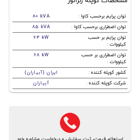
مشخصات کوپله ژنراتور
توان پرایم برحسب کاوا
:
80 kVA
توان اضطراری برحسب کاوا
:
85 kVA
توان پرایم بر حسب
64 kW
کیلووات
:
توان اضطراری بر حسب
68 kW
کیلووات
:
کشور کوپله کننده
:
ایران (آبیاران)
شرکت کوپله کننده
:
آبیاران
استعلام قیمت، ثبت سفارش و درخواست مشاوره خود