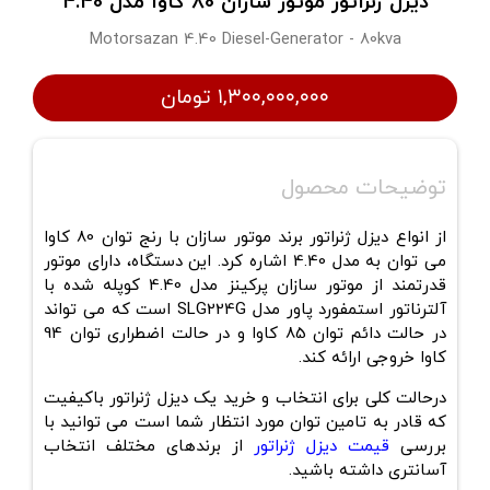
دیزل ژنراتور موتور سازان 80 کاوا مدل 4.40
Motorsazan 4.40 Diesel-Generator - 80kva
۱,۳۰۰,۰۰۰,۰۰۰ تومان
توضیحات محصول
از انواع دیزل ژنراتور برند موتور سازان با رنج توان 80 کاوا
می توان به مدل 4.40 اشاره کرد. این دستگاه، دارای موتور
قدرتمند از موتور سازان پرکینز مدل 4.40 کوپله شده با
آلترناتور استمفورد پاور مدل SLG224G است که می تواند
در حالت دائم توان 85 کاوا و در حالت اضطراری توان 94
کاوا خروجی ارائه کند.
درحالت کلی برای انتخاب و خرید یک دیزل ژنراتور باکیفیت
که قادر به تامین توان مورد انتظار شما است می توانید با
بررسی
قیمت دیزل ژنراتور
از برندهای مختلف انتخاب
آسانتری داشته باشید.