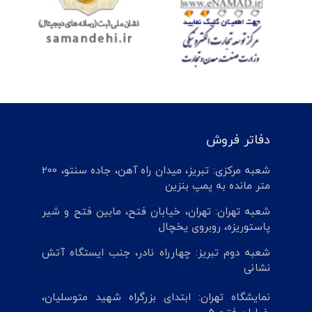
دفاتر فروش
شعبه مرکزی: تبریز، میدان راه آهن، جاده سنتو، 200
متر مانده به پمپ بنزین
شعبه تهران: تهران، خیابان فتح، مابین فتح و شیر
پاستوریزه، روبروی یخچال
شعبه دوم تبریز: چهارراه نادر، جنب ایستگاه آتش
نشانی
نمایشگاه تهران: ابتدای بزرگراه شهید متوسلیان،