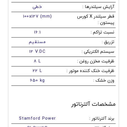
آرایش سیلندرها
:
خطی
قطر سیلندر X کورس
100x127 (mm)
پیستون
:
نسبت تراکم
:
16:1
تزریق
:
مستقیم
سیستم الکتریکی
:
12 V.DC
ظرفیت مخزن روغن
:
8 L
ظرفیت خنک کننده موتور
:
22 L
وزن خشک
:
650 kg
مشخصات آلترناتور
برند آلترناتور
:
Stamford Power