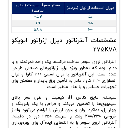
مقدار مصرف سوخت (لیتر/
میزان استفاده از توان (درصد)
ساعت)
35.4
50
49
75
58.8
100
مشخصات آلترناتور دیزل ژنراتور ایویکو
275KVA
آلترناتور لروی سومر ساخت فرانسه، یک واحد قدرتمند و با
دوام بوده که به‌طور ویژه برای ژنراتورهای صنعتی طراحی
شده است. این آلترناتور با توان اسمی 300 کاوا و توان
اضطراری 330 کاوا، قادر به تأمین برق پایدار و مطمئن برای
تجهیزات حساس و بارهای متغیر است.
سیستم عایق کلاس H، کیفیت و طول عمر بالای
سیم‌پیچ‌ها را تضمین می‌کند و طراحی با یک بلبرینگ و
چهار پل، عملکرد روان و بدون لرزش را فراهم می‌آورد. ولتاژ
خروجی 400/230 ولت و سرعت 2250 دور در دقیقه،
آلترناتور لروی سومر را به انتخابی ایده‌آل برای بهره‌برداری