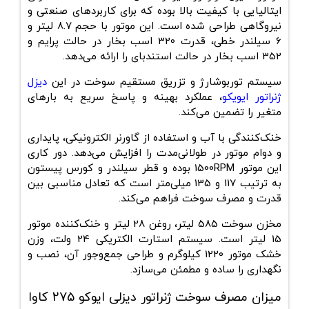
ایتالیایی با کیفیت بالا بوده که برای کاربردهای صنعتی و
نیروگاهی طراحی شده است. این موتور با حجم 8.7 لیتر و
6 سیلندر خطی، قدرت 320 اسب بخار در حالت پرایم و
352 اسب بخار در حالت استندبای را ارائه می‌دهد.
سیستم توربوشارژ و تزریق مستقیم سوخت در این
دیزل
ژنراتور ایویکو
، عملکرد بهینه و پاسخ سریع به بارهای
متغیر را تضمین می‌کند.
خنک‌کنندگی با آب و استفاده از گاورنر الکترونیکی، پایداری
و دوام موتور در طولانی‌مدت را افزایش می‌دهد. دور کاری
این موتور 1500RPM بوده و قطر سیلندر و کورس پیستون
به ترتیب 117 و 135 میلی‌متر است که تعادل مناسبی بین
قدرت و مصرف سوخت فراهم می‌کند.
مخزن سوخت 585 لیتر، روغن 28 لیتر و خنک‌کننده موتور
15 لیتر است. سیستم استارت الکتریکی 24 ولت، وزن
خشک موتور 1220 کیلوگرم و طراحی جمع‌وجور آن، نصب و
نگهداری را ساده و مطمئن می‌سازد.
میزان مصرف سوخت ژنراتور دیزلی ایوکو 275 کاوا