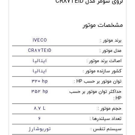
لروی سومر مدل CR87TE1D
مشخصات موتور
برند موتور
:
IVECO
مدل موتور
:
CR87TE1D
اصالت برند موتور
:
ایتالیا
کشور سازنده موتور
:
ایتالیا
توان موتور بر حسب HP
:
320 hp
حداکثر توان موتور بر حسب
352 hp
:
HP
حجم موتور
:
8.7 L
تعداد سیلندرها
:
6
سیستم تنفس
:
توربوشارژ