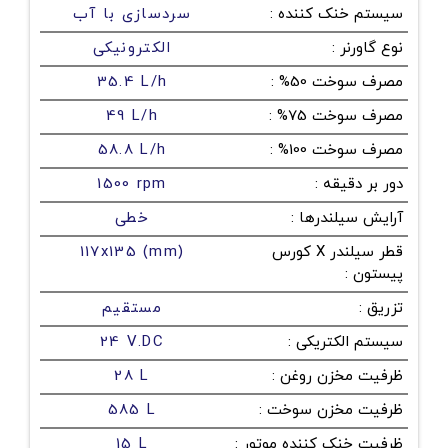
سیستم خنک کننده
:
سردسازی با آب
نوع گاورنر
:
الکترونیکی
مصرف سوخت 50%
:
35.4 L/h
مصرف سوخت 75%
:
49 L/h
مصرف سوخت 100%
:
58.8 L/h
دور بر دقیقه
:
1500 rpm
آرایش سیلندرها
:
خطی
قطر سیلندر X کورس
117x135 (mm)
پیستون
:
تزریق
:
مستقیم
سیستم الکتریکی
:
24 V.DC
ظرفیت مخزن روغن
:
28 L
ظرفیت مخزن سوخت
:
585 L
ظرفیت خنک کننده موتور
:
15 L