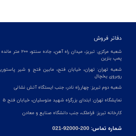
دفاتر فروش
شعبه مرکزی: تبریز، میدان راه آهن، جاده سنتو، 200 م
پمپ بنزین
شعبه تهران: تهران، خیابان فتح، مابین فتح و شیر پاستوریز
روبروی یخچال
شعبه دوم تبریز: چهارراه نادر، جنب ایستگاه آتش نشانی
نمایشگاه تهران: ابتدای بزرگراه شهید متوسلیان، خیابان فتح 5
کارخانه تبریز: قراملک، جنب دانشگاه صنایع و معادن
شماره تماس:
021-92000-200