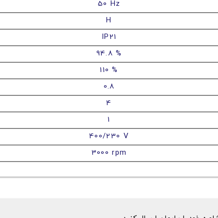
50 Hz
H
IP21
94.8 %
110 %
0.8
4
1
400/230 V
3000 rpm