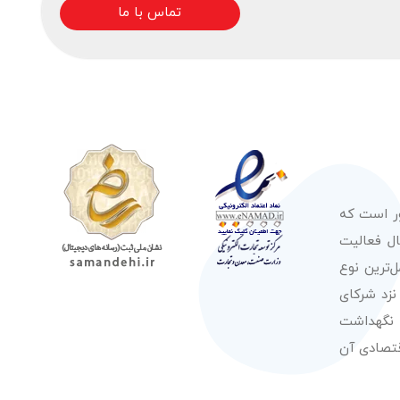
تماس با ما
ور است که
صولات از معتبرترین برندهای شناخته شده بین‌المللی را در طول 50 سال فعالیت
‌ترین نوع
نزد شرکای
 نگهداشت
قتصادی آن