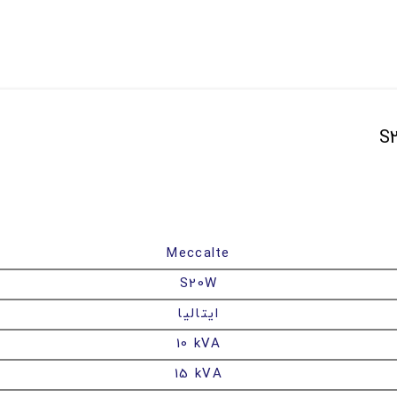
Meccalte
S20W
ایتالیا
10 kVA
15 kVA