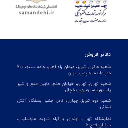
دفاتر فروش
شعبه مرکزی: تبریز، میدان راه آهن، جاده سنتو، 200
متر مانده به پمپ بنزین
شعبه تهران: تهران، خیابان فتح، مابین فتح و شیر
پاستوریزه، روبروی یخچال
شعبه دوم تبریز: چهارراه نادر، جنب ایستگاه آتش
نشانی
نمایشگاه تهران: ابتدای بزرگراه شهید متوسلیان،
خیابان فتح 5