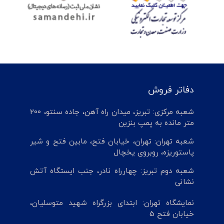
دفاتر فروش
شعبه مرکزی: تبریز، میدان راه آهن، جاده سنتو، 200
متر مانده به پمپ بنزین
شعبه تهران: تهران، خیابان فتح، مابین فتح و شیر
پاستوریزه، روبروی یخچال
شعبه دوم تبریز: چهارراه نادر، جنب ایستگاه آتش
نشانی
نمایشگاه تهران: ابتدای بزرگراه شهید متوسلیان،
خیابان فتح 5