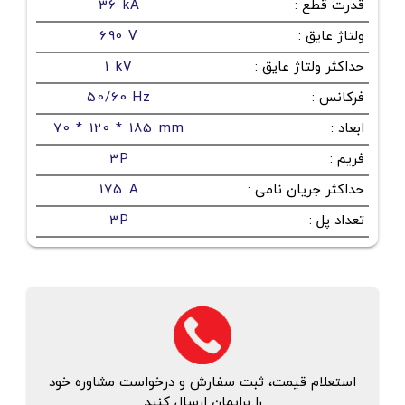
قدرت قطع
:
36 kA
ولتاژ عایق
:
690 V
حداکثر ولتاژ عایق
:
1 kV
فرکانس
:
50/60 Hz
ابعاد
:
70 * 120 * 185 mm
فریم
:
3P
حداکثر جریان نامی
:
175 A
تعداد پل
:
3P
استعلام قیمت، ثبت سفارش و درخواست مشاوره خود
را برایمان ارسال کنید