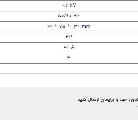
0.6 kV
50/60 Hz
۶۰ * ۷۵ * ۱۳۰ mm
3P
80 A
3
ه خود را برایمان ارسال کنید