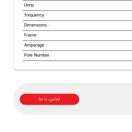
Uimp :
frequency :
Dimensions :
Frame :
Amperage :
Pole Number :
تماس با ما