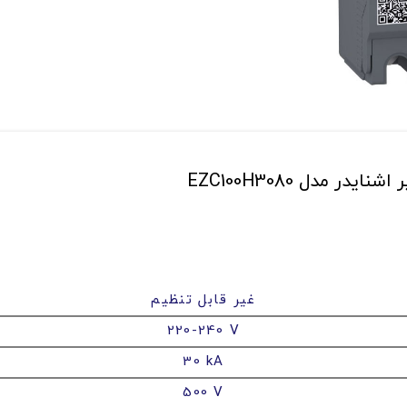
غیر قابل تنظیم
220-240 V
30 kA
500 V