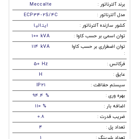
برند آلترناتور
:
Meccalte
مدل آلترناتور
:
ECP34-2S/4C
کشور سازنده آلترناتور
:
ایتالیا
توان اسمی بر حسب کاوا
:
100 kVA
توان اضطراری بر حسب کاوا
114 kVA
:
فرکانس
:
50 Hz
عایق
:
H
سیستم حفاظت
:
IP21
بهره وری
:
94.4 %
اضافه بار
:
110 %
ضریب قدرت
:
0.8
تعداد پل
:
4
تعداد بلبرینگ
:
1