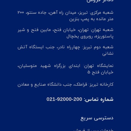
شعبه مرکزی: تبریز، میدان راه آهن، جاده سنتو، 200
متر مانده به پمپ بنزین
شعبه تهران: تهران، خیابان فتح، مابین فتح و شیر
پاستوریزه، روبروی یخچال
شعبه دوم تبریز: چهارراه نادر، جنب ایستگاه آتش
نشانی
نمایشگاه تهران: ابتدای بزرگراه شهید متوسلیان،
خیابان فتح 5
کارخانه تبریز: قراملک، جنب دانشگاه صنایع و معادن
شماره تماس:
021-92000-200
دسترسی سریع
خدمات پس از فروش