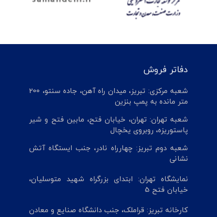
دفاتر فروش
شعبه مرکزی: تبریز، میدان راه آهن، جاده سنتو، 200
متر مانده به پمپ بنزین
شعبه تهران: تهران، خیابان فتح، مابین فتح و شیر
پاستوریزه، روبروی یخچال
شعبه دوم تبریز: چهارراه نادر، جنب ایستگاه آتش
نشانی
نمایشگاه تهران: ابتدای بزرگراه شهید متوسلیان،
خیابان فتح 5
کارخانه تبریز: قراملک، جنب دانشگاه صنایع و معادن