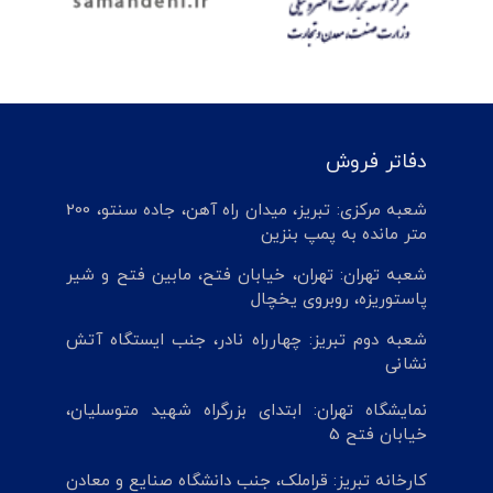
دفاتر فروش
شعبه مرکزی: تبریز، میدان راه آهن، جاده سنتو، 200
متر مانده به پمپ بنزین
شعبه تهران: تهران، خیابان فتح، مابین فتح و شیر
پاستوریزه، روبروی یخچال
شعبه دوم تبریز: چهارراه نادر، جنب ایستگاه آتش
نشانی
نمایشگاه تهران: ابتدای بزرگراه شهید متوسلیان،
خیابان فتح 5
کارخانه تبریز: قراملک، جنب دانشگاه صنایع و معادن