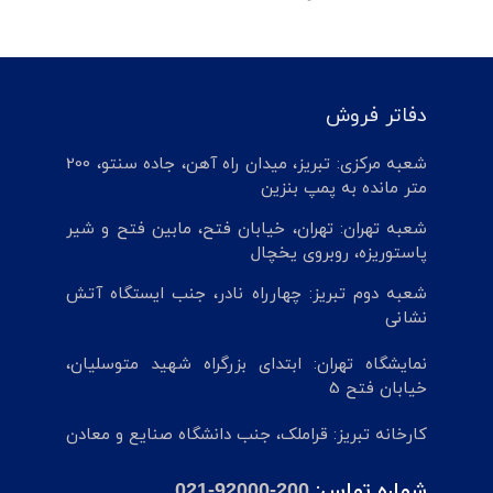
دفاتر فروش
شعبه مرکزی: تبریز، میدان راه آهن، جاده سنتو، 200
متر مانده به پمپ بنزین
شعبه تهران: تهران، خیابان فتح، مابین فتح و شیر
پاستوریزه، روبروی یخچال
شعبه دوم تبریز: چهارراه نادر، جنب ایستگاه آتش
نشانی
نمایشگاه تهران: ابتدای بزرگراه شهید متوسلیان،
خیابان فتح 5
کارخانه تبریز: قراملک، جنب دانشگاه صنایع و معادن
شماره تماس:
021-92000-200