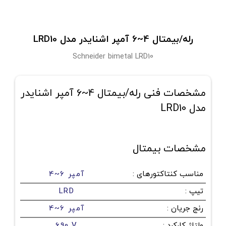
رله/بیمتال 4~6 آمپر اشنایدر مدل LRD10
Schneider bimetal LRD10
مشخصات فنی رله/بیمتال 4~6 آمپر اشنایدر
مدل LRD10
مشخصات بیمتال
مناسب کنتاکتورهای
:
4~6 آمپر
تیپ
:
LRD
رنج جریان
:
4~6 آمپر
ولتاژ کارکرد
:
690 V