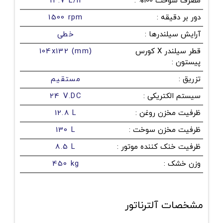
مصرف سوخت 100%
:
13.7 L/h
دور بر دقیقه
:
1500 rpm
آرایش سیلندرها
:
خطی
قطر سیلندر X کورس
104x132 (mm)
پیستون
:
تزریق
:
مستقیم
سیستم الکتریکی
:
24 V.DC
ظرفیت مخزن روغن
:
12.8 L
ظرفیت مخزن سوخت
:
130 L
ظرفیت خنک کننده موتور
:
8.5 L
وزن خشک
:
450 kg
مشخصات آلترناتور