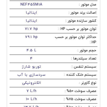
مدل موتور
:
NEF45SM1A
اصالت برند موتور
:
ایتالیا
کشور سازنده موتور
:
ایتالیا
توان موتور بر حسب HP
:
71.7 hp
حداکثر توان موتور بر حسب
79.1 hp
:
HP
حجم موتور
:
4.5 L
تعداد سیلندرها
:
4
سیستم تنفس
:
توربو شارژ
سیستم خنک کننده
:
سردسازی با آب
نوع گاورنر
:
الکترونیکی
مصرف سوخت 50%
:
7 L/h
مصرف سوخت 75%
:
10 L/h