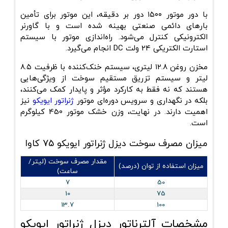
با دور موتور
۱۵۰۰ دور بر دقیقه
، این موتور برای تأمین
بارهای دائمی صنعتی بهینه شده است و با گاورنر
الکترونیکی کنترل می‌شود. راه‌اندازی موتور با سیستم
استارت الکتریکی 24 ولت DC انجام می‌گیرد.
مخزن روغن ۱۲.۸ لیتری، سیستم خنک‌کننده با ظرفیت
۸.۵
لیتر
و سیستم تزریق مستقیم سوخت از ویژگی‌هایی
هستند که نه فقط به کارکرد مؤثر و پایدار کمک می‌کنند،
بلکه در نگهداری و سرویس دوره‌ای موتور
ژنراتور ایویکو
نیز
اهمیت دارند. در نهایت، وزن خشک موتور 450 کیلوگرم
است.
میزان مصرف سوخت دیزل ژنراتور ایویکو 75 کاوا
مقدار مصرف سوخت (لیتر/
میزان استفاده از توان (درصد)
ساعت)
7
50
10
75
13.7
100
مشخصات آلترناتور دیزل ژنراتور ایویکو