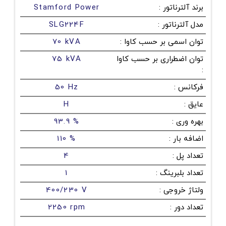
برند آلترناتور
:
Stamford Power
مدل آلترناتور
:
SLG224F
توان اسمی بر حسب کاوا
:
70 kVA
توان اضطراری بر حسب کاوا
75 kVA
:
فرکانس
:
50 Hz
عایق
:
H
بهره وری
:
93.9 %
اضافه بار
:
110 %
تعداد پل
:
4
تعداد بلبرینگ
:
1
ولتاژ خروجی
:
400/230 V
تعداد دور
:
2250 rpm