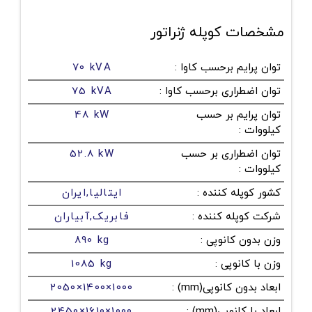
مشخصات کوپله ژنراتور
توان پرایم برحسب کاوا
:
70 kVA
توان اضطراری برحسب کاوا
:
75 kVA
توان پرایم بر حسب
48 kW
کیلووات
:
توان اضطراری بر حسب
52.8 kW
کیلووات
:
کشور کوپله کننده
:
ایتالیا,ایران
شرکت کوپله کننده
:
فابریک,آبیاران
وزن بدون کانوپی
:
890 kg
وزن با کانوپی
:
1085 kg
ابعاد بدون کانوپی(mm)
:
2050×1400×1000
ابعاد با کانوپی(mm)
:
2450×1610×1000