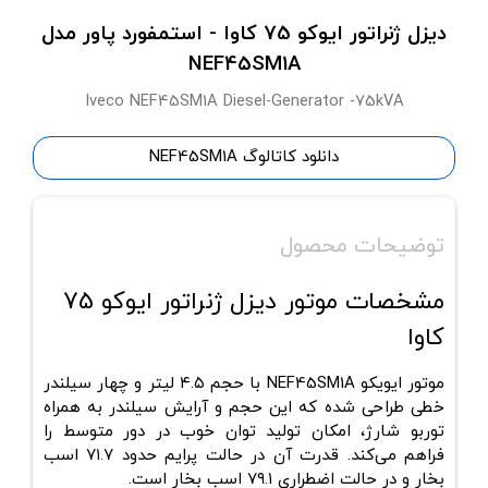
دیزل ژنراتور ایوکو 75 کاوا - استمفورد پاور مدل
NEF45SM1A
Iveco NEF45SM1A Diesel-Generator -75kVA
دانلود کاتالوگ NEF45SM1A
توضیحات محصول
مشخصات موتور دیزل ژنراتور ایوکو 75
کاوا
موتور ایویکو
NEF45SM1A
با حجم
۴.۵ لیتر
و چهار سیلندر
خطی طراحی شده که این حجم و آرایش سیلندر به همراه
توربو شارژ، امکان تولید توان خوب در دور متوسط را
فراهم می‌کند. قدرت آن در حالت پرایم حدود
۷۱.۷ اسب
بخار
و در حالت اضطراری
۷۹.۱ اسب بخار
است.