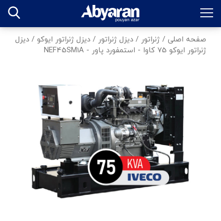
صفحه اصلی
/
ژنراتور
/
دیزل ژنراتور
/
دیزل ژنراتور ایوکو
/
دیزل
ژنراتور ایوکو 75 کاوا - استمفورد پاور - NEF45SM1A