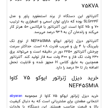
75KVA
آلترناتور این دستگاه از برند استمفورد پاور و مدل
SLG224F بوده که دارای توان اسمی و اضطراری به ترتیب
70 و 75 کاوا است. این آلترناتور با فرکانس 50 هرتز کار
می‌کند و راندمان آن به 93.9 درصد می‌رسد.
آلترناتور دیزل ژنراتور ایوکو
NEF45SM1A از نوع تک
بلبرینگ با 4 پل و ضریب قدرت 0.8 است. حداکثر سرعت
چرخش آلترناتور 2250 دور در دقیقه است و می‌تواند برق
230 ولت تک فاز و 400 ولت سه فاز تولید کند. آلترناتور
همچنین به عایق کلاس H مجهز شده و قابلیت تحمل
اضافه بار تا 110 درصد را دارد.
خرید دیزل ژنراتور ایوکو 75 کاوا
NEF45SM1A
خرید دیزل ژنراتور ایوکو 75 کاوا از مجموعه
abyaran
انتخابی مطمئن برای مشتریانی است که به دنبال کیفیت
بالا و قیمت مناسب هستند. این دستگاه با واردات