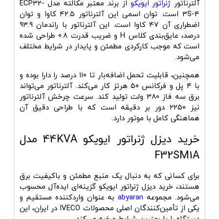
آلترناتور
ژنراتور ایویکو
از برند معتبر
مکالته
مدل
ECP32-
3S-4
است. توان اسمی این آلترناتور ۴۲.۵ کاوا و توان
اضطراری آن ۴۷ کاوا است. این آلترناتور با راندمان ۹۳.۹
درصد، عایق‌بندی کلاس H و ضریب قدرت ۰.۸ طراحی شده
است که موجب کارکردی مطمئن و پایدار در شرایط مختلف
می‌شود.
همچنین، قابلیت تحمل اضافه‌بار تا ۱۱۰ درصد را دارا بوده و
با ۴ پل و فرکانس ۵۰ هرتز کار می‌کند. آلترناتور می‌تواند
برق سه فاز 380 ولت تولید کند. سرعت چرخش آلترناتور
نیز ۲۲۵۰ دور بر دقیقه است که با طراحی دقیق آن
هماهنگی کامل با موتور دارد.
خرید دیزل ژنراتور ایویکو 44KVA مدل
F32SM1A
برای کسانی که به دنبال یک منبع مطمئن و باکیفیت برق
هستند،
خرید دیزل ژنراتور ایویکو
گزینه‌ای ایده‌آل محسوب
می‌شود. مجموعه
abyaran
به عنوان واردکننده مستقیم و
یکی از تأمین‌کنندگان اصلی محصولات IVECO در ایران، این