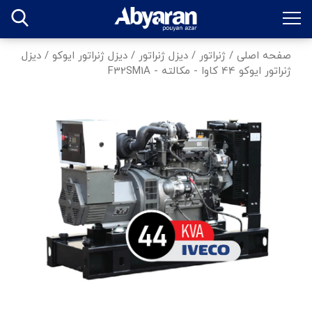
صفحه اصلی
/
ژنراتور
/
دیزل ژنراتور
/
دیزل ژنراتور ایوکو
/
دیزل
ژنراتور ایوکو 44 کاوا - مکالته - F32SM1A