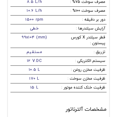
مصرف سوخت 75%
:
8.5 L/h
مصرف سوخت 100%
:
10.6 L/h
دور بر دقیقه
:
1500 rpm
آرایش سیلندرها
:
خطی
قطر سیلندر X کورس
99x104 (mm)
پیستون
:
تزریق
:
مستقیم
سیستم الکتریکی
:
12 V.DC
ظرفیت مخزن روغن
:
10.5 L
ظرفیت مخزن سوخت
:
170 L
ظرفیت خنک کننده موتور
:
15 L
مشخصات آلترناتور