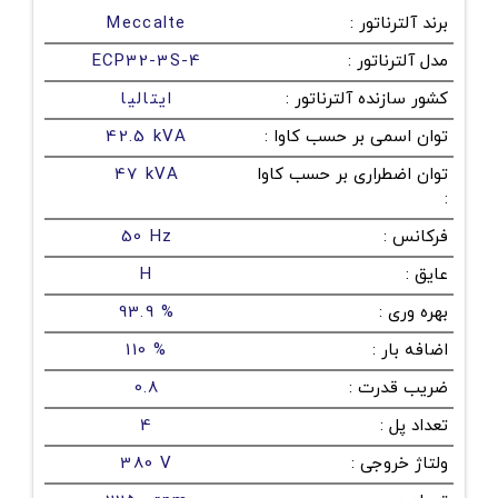
برند آلترناتور
:
Meccalte
مدل آلترناتور
:
ECP32-3S-4
کشور سازنده آلترناتور
:
ایتالیا
توان اسمی بر حسب کاوا
:
42.5 kVA
توان اضطراری بر حسب کاوا
47 kVA
:
فرکانس
:
50 Hz
عایق
:
H
بهره وری
:
93.9 %
اضافه بار
:
110 %
ضریب قدرت
:
0.8
تعداد پل
:
4
ولتاژ خروجی
:
380 V