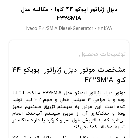
دیزل ژنراتور ایوکو 44 کاوا - مکالته مدل
F32SM1A
Iveco F32SM1A Diesel-Generator - 44kVA
توضیحات محصول
مشخصات موتور دیزل ژنراتور ایویکو 44
کاوا F32SM1A
موتور دیزل ژنراتور ایویکو مدل F32SM1A ساخت ایتالیا
بوده و با طراحی ۴ سیلندر خطی و حجم ۳.۲ لیتر تولید
شده است. این موتور به سیستم تزریق مستقیم مجهز
بوده و خنک‌کاری آن از طریق سیستم آب‌خنک انجام
می‌شود که به افزایش طول عمر و کارکرد پایدار دستگاه در
شرایط مختلف کمک می‌کند.