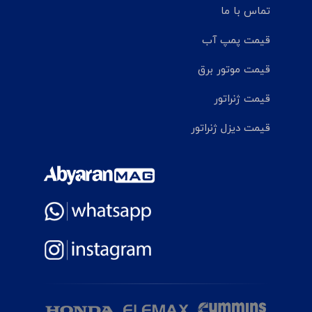
تماس با ما
قیمت پمپ آب
قیمت موتور برق
قیمت ژنراتور
قیمت دیزل ژنراتور