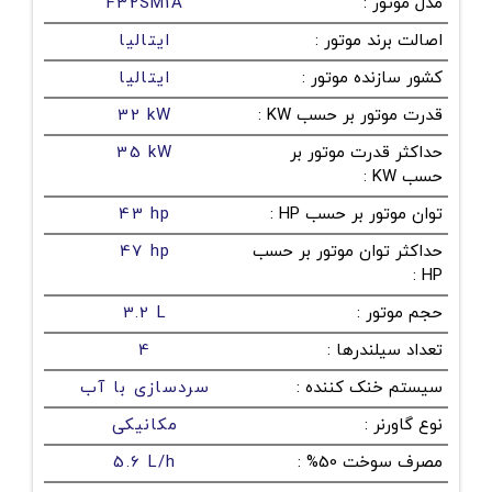
مدل موتور
:
F32SM1A
اصالت برند موتور
:
ایتالیا
کشور سازنده موتور
:
ایتالیا
قدرت موتور بر حسب KW
:
32 kW
حداکثر قدرت موتور بر
35 kW
حسب KW
:
توان موتور بر حسب HP
:
43 hp
حداکثر توان موتور بر حسب
47 hp
:
HP
حجم موتور
:
3.2 L
تعداد سیلندرها
:
4
سیستم خنک کننده
:
سردسازی با آب
نوع گاورنر
:
مکانیکی
مصرف سوخت 50%
:
5.6 L/h