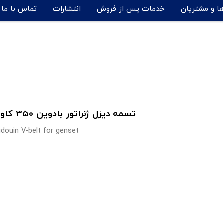
ها و مشتریان
خدمات پس از فروش
انتشارات
تماس با ما
تسمه دیزل ژنراتور بادوین 350 کاوا مدل 6M16G350
douin V-belt for genset