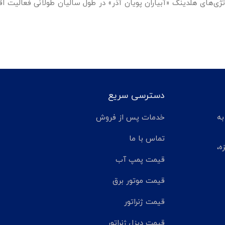
تژی‌های هلدینگ «آبیاران پویان آذر» در طول سالیان طولانی فعالیت ا
دسترسی سریع
تر مانده به
خدمات پس از فروش
تماس با ما
ه،
قیمت پمپ آب
قیمت موتور برق
قیمت ژنراتور
قیمت دیزل ژنراتور