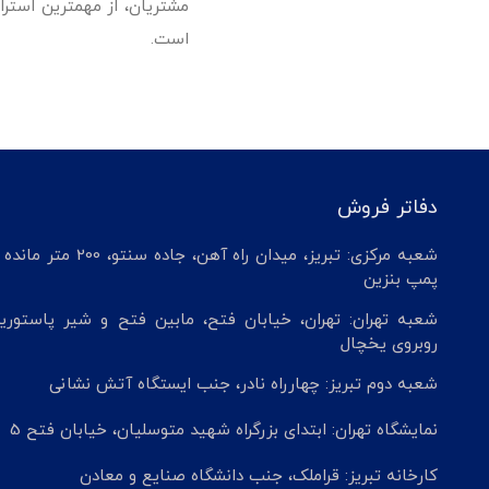
مشتریان، از مهمترین استرا
است.
دفاتر فروش
شعبه مرکزی: تبریز، میدان راه آهن، جاده سنتو، 200 م
پمپ بنزین
شعبه تهران: تهران، خیابان فتح، مابین فتح و شیر پاستوریز
روبروی یخچال
شعبه دوم تبریز: چهارراه نادر، جنب ایستگاه آتش نشانی
نمایشگاه تهران: ابتدای بزرگراه شهید متوسلیان، خیابان فتح 5
کارخانه تبریز: قراملک، جنب دانشگاه صنایع و معادن