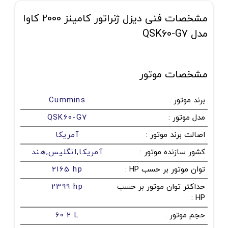
مشخصات فنی دیزل ژنراتور کامینز 2000 کاوا
مدل QSK60-G7
مشخصات موتور
برند موتور
:
Cummins
مدل موتور
:
QSK60-G7
اصالت برند موتور
:
آمریکا
کشور سازنده موتور
:
آمریکا,انگلیس,هند
توان موتور بر حسب HP
:
2165 hp
حداکثر توان موتور بر حسب
2399 hp
:
HP
حجم موتور
:
60.2 L