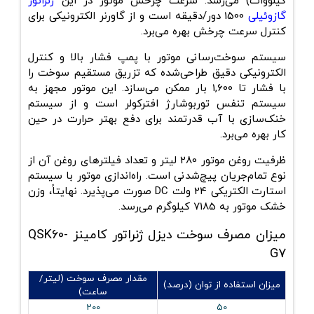
کیلووات) می‌رسد. سرعت چرخش موتور در این
ژنراتور
گازوئیلی
1500 دور/دقیقه است و از گاورنر الکترونیکی برای
کنترل سرعت چرخش بهره می‌برد.
سیستم سوخت‌رسانی موتور با پمپ فشار بالا و کنترل
الکترونیکی دقیق طراحی‌شده که تزریق مستقیم سوخت را
با فشار تا
1,600 بار
ممکن می‌سازد. این موتور مجهز به
سیستم تنفس توربوشارژ افترکولر است و از سیستم
خنک‌‌سازی با آب قدرتمند برای دفع بهتر حرارت در حین
کار بهره می‌برد.
ظرفیت روغن موتور
280 لیتر
و تعداد فیلترهای روغن آن از
نوع
تمام‌جریان پیچ‌شدنی
است. راه‌اندازی موتور با سیستم
استارت الکتریکی 24 ولت DC صورت می‌پذیرد. نهایتاً، وزن
خشک موتور به 7185 کیلوگرم می‌رسد.
میزان مصرف سوخت دیزل ژنراتور کامینز
QSK60-
G7
مقدار مصرف سوخت (لیتر/
میزان استفاده از توان (درصد)
ساعت)
200
50