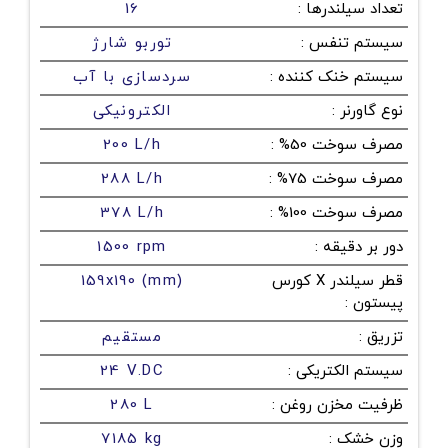
تعداد سیلندرها
:
16
سیستم تنفس
:
توربو شارژ
سیستم خنک کننده
:
سردسازی با آب
نوع گاورنر
:
الکترونیکی
مصرف سوخت 50%
:
200 L/h
مصرف سوخت 75%
:
288 L/h
مصرف سوخت 100%
:
378 L/h
دور بر دقیقه
:
1500 rpm
قطر سیلندر X کورس
159x190 (mm)
پیستون
:
تزریق
:
مستقیم
سیستم الکتریکی
:
24 V.DC
ظرفیت مخزن روغن
:
280 L
وزن خشک
:
7185 kg