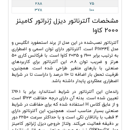
288
75
378
100
مشخصات آلترناتور دیزل ژنراتور کامینز
2000 کاوا
آلترناتور نصب‌شده در این مدل از برند استمفورد انگلیس و
مدل
PI734E
است. آلترناتور دارای توان اسمی و اضطراری
به ترتیب برابر 1900 و 2035 کاوا است. با فرکانس کاری 50
هرتز و ضریب توان
0.8
، این آلترناتور برای کاربردهای
صنعتی با بارهای متغیر طراحی شده است. همچنین،
ظ
رفیت تحمل بار اضافه تا 110 درصد
را داراست تا در شرایط
اضطراری عملکردی پایدار داشته باشد.
راندمان این آلترناتور در شرایط استاندارد برابر با
96.1٪
تعیین شده است. بدنه آن دارای درجه حفاظت
IP23
است
و از
عایق کلاس H
استفاده شده که برای حفاظت در شرایط
صنعتی بسیار مناسب است. همچنین، این آلترناتور دارای
۴ قطب
با
یاتاقان تکی
است و با حداکثر سرعت
2250 دور
بر دقیقه
فعالیت می‌کند. ولتاژ خروجی دیزل ژنراتور کامینز