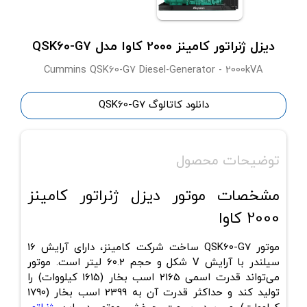
دیزل ژنراتور کامینز 2000 کاوا مدل QSK60-G7
Cummins QSK60-G7 Diesel-Generator - 2000kVA
دانلود کاتالوگ QSK60-G7
توضیحات محصول
مشخصات موتور دیزل ژنراتور کامینز
2000 کاوا
موتور
QSK60-G7
ساخت شرکت کامینز، دارای آرایش
16
سیلندر با آرایش V شکل
و حجم
60.2 لیتر
است. موتور
می‌تواند قدرت اسمی 2165 اسب بخار (1615 کیلووات) را
تولید کند و حداکثر قدرت آن به 2399 اسب بخار (1790