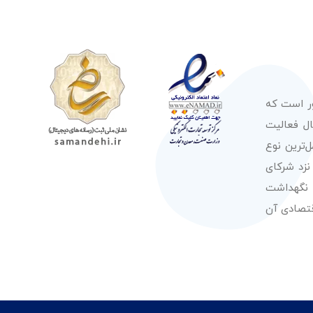
ور است که
صولات از معتبرترین برندهای شناخته شده بین‌المللی را در طول 50 سال فعالیت
‌ترین نوع
نزد شرکای
 نگهداشت
قتصادی آن