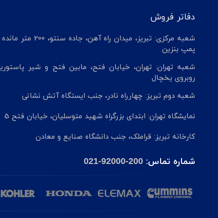
دفاتر فروش
شعبه مرکزی: تبریز، میدان راه آهن، جاده سنتو، 200 م
پمپ بنزین
شعبه تهران: تهران، خیابان فتح، مابین فتح و شیر پاستوریز
روبروی یخچال
شعبه دوم تبریز: چهارراه نادر، جنب ایستگاه آتش نشانی
نمایشگاه تهران: ابتدای بزرگراه شهید متوسلیان، خیابان فتح 5
کارخانه تبریز: قراملک، جنب دانشگاه صنایع و معادن
شماره تماس:
021-92000-200