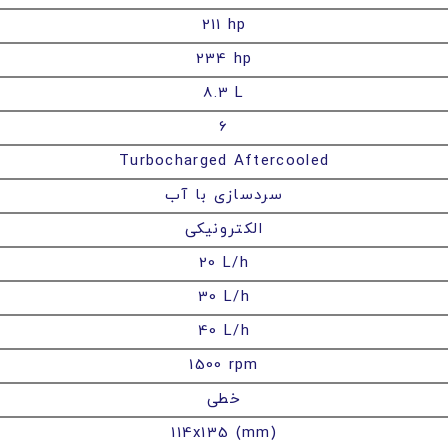
211 hp
234 hp
8.3 L
6
Turbocharged Aftercooled
سردسازی با آب
الکترونیکی
20 L/h
30 L/h
40 L/h
1500 rpm
خطی
114x135 (mm)