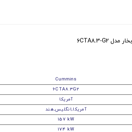
Cummins
6CTA8.3G2
آمریکا
آمریکا,انگلیس,هند
157 kW
174 kW