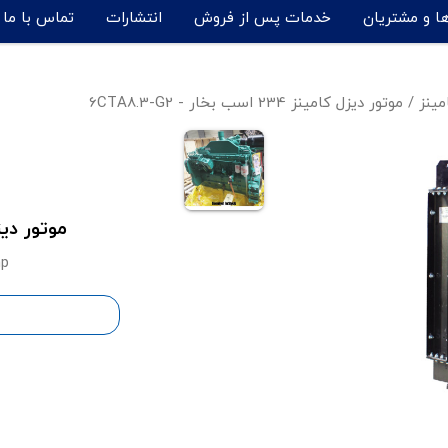
ها و مشتریان
خدمات پس از فروش
انتشارات
تماس با ما
مینز
/
موتور دیزل کامینز 234 اسب بخار - 6CTA8.3-G2
موتور دیزل کامینز 234
hp