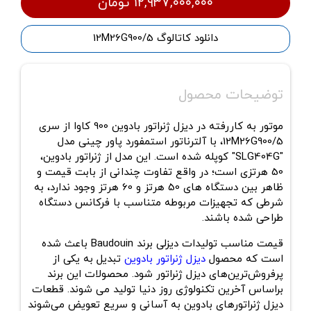
۱۲,۹۳۷,۰۰۰,۰۰۰ تومان
دانلود کاتالوگ 12M26G900/5
توضیحات محصول
موتور به کاررفته در دیزل ژنراتور بادوین 900 کاوا از سری
12M26G900/5، با آلترناتور استمفورد پاور چینی مدل
"SLG404G" کوپله شده است. این مدل از ژنراتور بادوین،
50 هرتزی است؛ در واقع تفاوت چندانی از بابت قیمت و
ظاهر بین دستگاه های 50 هرتز و 60 هرتز وجود ندارد، به
شرطی که تجهیزات مربوطه متناسب با فرکانس دستگاه
طراحی شده باشند.
قیمت مناسب تولیدات دیزلی برند Baudouin باعث شده
است که محصول
دیزل ژنراتور بادوین
تبدیل به یکی از
پرفروش‌ترین‌های دیزل ژنراتور شود. محصولات این برند
براساس آخرین تکنولوژی روز دنیا تولید می شوند. قطعات
دیزل ژنراتورهای بادوین به آسانی و سریع تعویض می‌شوند