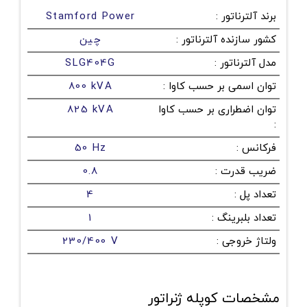
برند آلترناتور
:
Stamford Power
کشور سازنده آلترناتور
:
چین
مدل آلترناتور
:
SLG404G
توان اسمی بر حسب کاوا
:
800 kVA
توان اضطراری بر حسب کاوا
825 kVA
:
فرکانس
:
50 Hz
ضریب قدرت
:
0.8
تعداد پل
:
4
تعداد بلبرینگ
:
1
ولتاژ خروجی
:
230/400 V
مشخصات کوپله ژنراتور