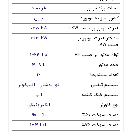
اصالت برند موتور
:
فرانسه
کشور سازنده موتور
:
چین
قدرت موتور بر حسب KW
:
725 kW
حداکثر قدرت موتور بر
793 kW
حسب KW
:
توان موتور بر حسب HP
:
1063 hp
حجم موتور
:
31.8 L
تعداد سیلندرها
:
12
سیستم تنفس
:
توربوشارژ-افترکولر
سیستم خنک کننده
:
آب
نوع گاورنر
:
الکترونیکی
مصرف سوخت 50%
:
90 L/h
مصرف سوخت 75%
:
133 L/h