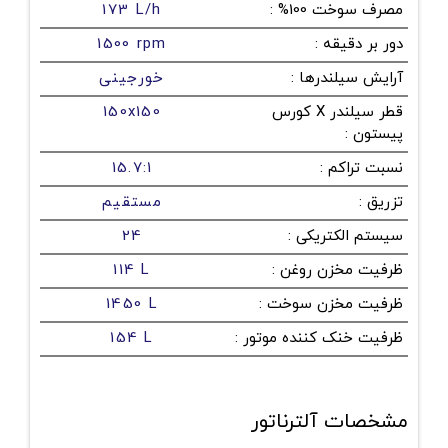
مصرف سوخت 100%
:
173 L/h
دور بر دقیقه
:
1500 rpm
آرایش سیلندرها
:
خورجینی
قطر سیلندر X کورس
150x150
پیستون
:
نسبت تراکم
:
15.7:1
تزریق
:
مستقیم
سیستم الکتریکی
:
24
ظرفیت مخزن روغن
:
114 L
ظرفیت مخزن سوخت
:
1450 L
ظرفیت خنک کننده موتور
:
154 L
مشخصات آلترناتور