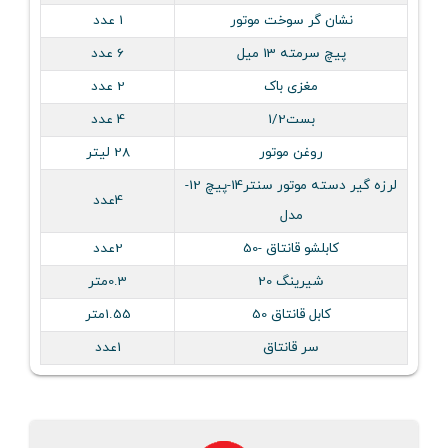
نشان گر سوخت موتور
1 عدد
پیچ سرمته 13 میل
6 عدد
مغزی باک
2 عدد
بست1/2
4 عدد
روغن موتور
28 لیتر
لرزه گير دسته موتور سنتر14-پيچ 12-
4عدد
مدل
کابلشو قانتاق -50
2عدد
شیرینگ 20
0.3متر
کابل قانتاق 50
1.55متر
سر قانتاق
1عدد