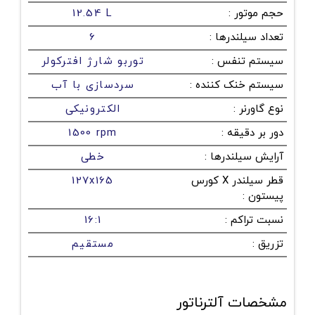
حجم موتور
:
12.54 L
تعداد سیلندرها
:
6
سیستم تنفس
:
توربو شارژ افترکولر
سیستم خنک کننده
:
سردسازی با آب
نوع گاورنر
:
الکترونیکی
دور بر دقیقه
:
1500 rpm
آرایش سیلندرها
:
خطی
قطر سیلندر X کورس
127x165
پیستون
:
نسبت تراکم
:
16:1
تزریق
:
مستقیم
مشخصات آلترناتور