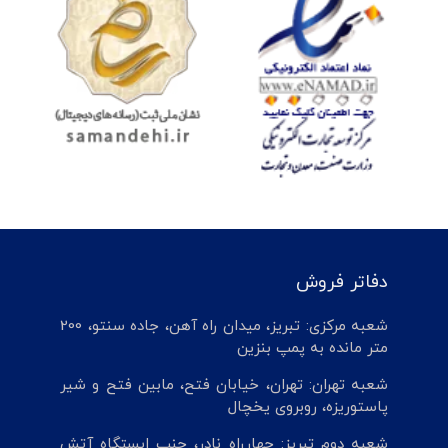
دفاتر فروش
شعبه مرکزی: تبریز، میدان راه آهن، جاده سنتو، 200
متر مانده به پمپ بنزین
شعبه تهران: تهران، خیابان فتح، مابین فتح و شیر
پاستوریزه، روبروی یخچال
شعبه دوم تبریز: چهارراه نادر، جنب ایستگاه آتش