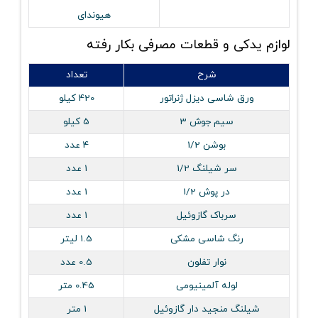
هیوندای
لوازم یدکی و قطعات مصرفی بکار رفته
شرح
تعداد
ورق شاسی دیزل ژنراتور
420 کیلو
سیم جوش 3
5 کیلو
بوشن 1/2
4 عدد
سر شیلنگ 1/2
1 عدد
در پوش 1/2
1 عدد
سرباک گازوئیل
1 عدد
رنگ شاسی مشکی
1.5 لیتر
نوار تفلون
0.5 عدد
لوله آلمینیومی
0.45 متر
شیلنگ منجید دار گازوئیل
1 متر