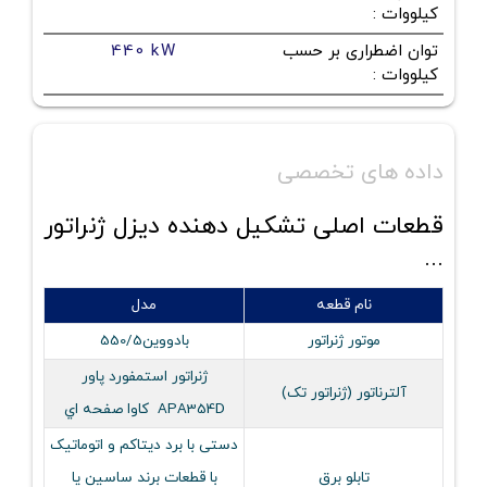
کیلووات
:
توان اضطراری بر حسب
440 kW
کیلووات
:
داده های تخصصی
قطعات اصلی تشکیل دهنده دیزل ژنراتور
...
نام قطعه
مدل
موتور ژنراتور
بادووین550/5
ژنراتور استمفورد پاور
آلترناتور (ژنراتور تک)
APA354D کاوا صفحه اي
دستی با برد دیتاکم و اتوماتیک
تابلو برق
با قطعات برند ساسین یا