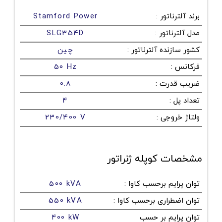
برند آلترناتور
:
Stamford Power
مدل آلترناتور
:
SLG354D
کشور سازنده آلترناتور
:
چین
فرکانس
:
50 Hz
ضریب قدرت
:
0.8
تعداد پل
:
4
ولتاژ خروجی
:
230/400 V
مشخصات کوپله ژنراتور
توان پرایم برحسب کاوا
:
500 kVA
توان اضطراری برحسب کاوا
:
550 kVA
توان پرایم بر حسب
400 kW