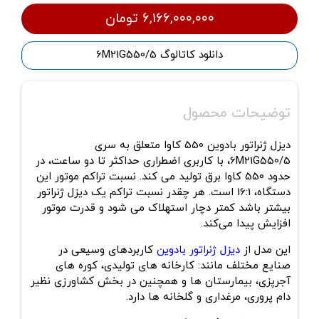
۶,۱۶۶,۰۰۰,۰۰۰ تومان
دانلود کاتالوگ 6M21G550/5
توضیحات محصول
دیزل ژنراتور بادوین 550 کاوا
متعلق به سری
6M21G550/5، با کاربری اضطراری حداکثر تا دو ساعت، در
حدود 550 کاوا برق تولید می کند. نسبت تراکم موتور این
دستگاه، 16:1 است. هر چقدر نسبت تراکم یک دیزل ژنراتور
بیشتر باشد کمتر دچار استهلاک می شود و قدرت موتور
افزایش پیدا می‌کند.
این مدل از
دیزل ژنراتور بادوین
کاربردهای وسیعی در
صنایع مختلف مانند: کارخانه های تولیدی، کوره های
آجرپزی، بیمارستان ها و همچنین در بخش کشاورزی نظیر
دام‌ پروری، مرغداری و گلخانه ها دارد.