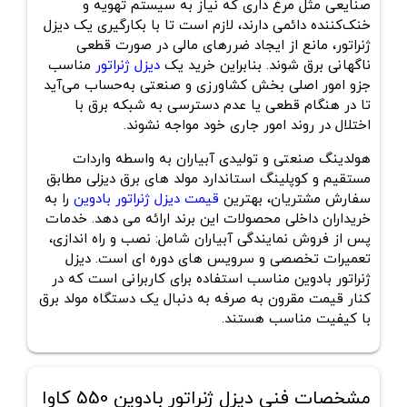
صنایعی مثل مرغ‌ داری که نیاز به سیستم تهویه و
خنک‌کننده دائمی دارند، لازم است تا با بکارگیری یک دیزل
ژنراتور، مانع از ایجاد ضررهای مالی در صورت قطعی
ناگهانی برق شوند. بنابراین خرید یک
دیزل ژنراتور
مناسب
جزو امور اصلی بخش کشاورزی و صنعتی به‌حساب می‌آید
تا در هنگام قطعی یا عدم دسترسی به شبکه برق با
اختلال در روند امور جاری خود مواجه نشوند.
هولدینگ صنعتی و تولیدی آبیاران به واسطه واردات
مستقیم و کوپلینگ استاندارد مولد های برق دیزلی مطابق
سفارش مشتریان، بهترین
قیمت دیزل ژنراتور بادوین
را به
خریداران داخلی محصولات این برند ارائه می دهد. خدمات
پس از فروش نمایندگی آبیاران شامل: نصب و راه اندازی،
تعمیرات تخصصی و سرویس های دوره ای است. دیزل
ژنراتور بادوین مناسب استفاده برای کاربرانی است که در
کنار قیمت مقرون به صرفه به دنبال یک دستگاه مولد برق
با کیفیت مناسب هستند.
مشخصات فنی دیزل ژنراتور بادوین 550 کاوا